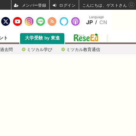
ログイン
こんにちは、ゲストさん
Language
JP
/
CN
ント
大学受験 by 東進
過去問
ミツカル学び
ミツカル教育通信