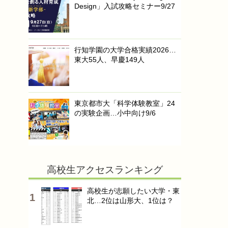
Design」入試攻略セミナー9/27
行知学園の大学合格実績2026…
東大55人、早慶149人
東京都市大「科学体験教室」24
の実験企画…小中向け9/6
高校生アクセスランキング
高校生が志願したい大学・東
北…2位は山形大、1位は？