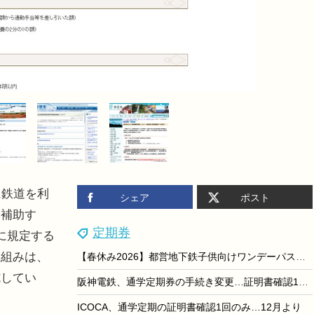
に鉄道を利
シェア
ポスト
を補助す
定期券
に規定する
取組みは、
【春休み2026】都営地下鉄子供向けワンデーパス、100円で発売…GWも
施してい
阪神電鉄、通学定期券の手続き変更…証明書確認1回のみに
ICOCA、通学定期の証明書確認1回のみ…12月より