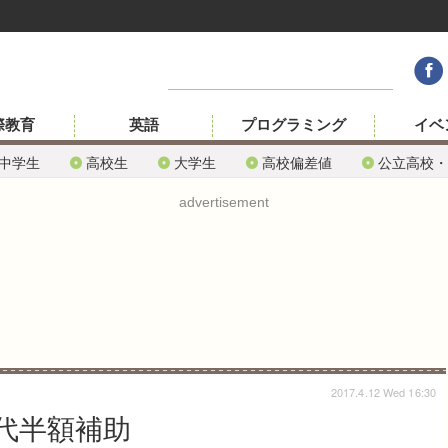
際教育
英語
プログラミング
イベ
中学生
高校生
大学生
高校偏差値
公立高校・
advertisement
2017.4.12 Wed 16:30
代半額補助