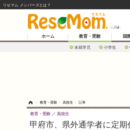
リセマム メンバーズ
ホーム
教育・受験
国
未就学児
小学生
ホーム
›
教育・受験
›
高校生
›
記事
教育・受験
高校生
甲府市、県外通学者に定期