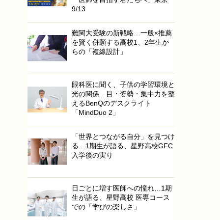
9/13
難関大受験の新戦略…一般×推薦
を賢く併願する高校1、2年生か
らの「複線設計」
眼科医に聞く、子供の学習環境と
光の関係…目・姿勢・集中力を整
えるBenQのデスクライト
「MindDuo 2」
「世界とつながる自分」を見つけ
る…1期生が語る、星野高校GFC
入学後の実り
日ごとに増す医師への憧れ…1期
生が語る、星野高校 医専コース
での「学びの楽しさ」