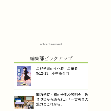
advertisement
編集部ピックアップ
星野学園の文化祭「星華祭」
9/12-13…小中高合同
関西学院・初の全学校説明会…教
育現場から語られた「一貫教育の
魅力とこれから」