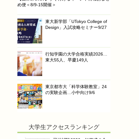
め便＜8/9-15開催＞
東大新学部「UTokyo College of
Design」入試攻略セミナー9/27
行知学園の大学合格実績2026…
東大55人、早慶149人
東京都市大「科学体験教室」24
の実験企画…小中向け9/6
大学生アクセスランキング