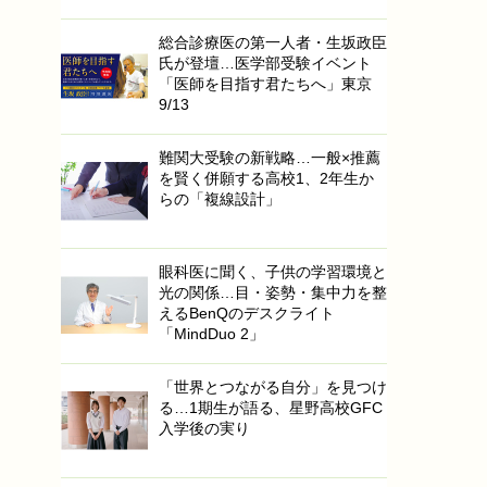
総合診療医の第一人者・生坂政臣
氏が登壇…医学部受験イベント
「医師を目指す君たちへ」東京
9/13
難関大受験の新戦略…一般×推薦
を賢く併願する高校1、2年生か
らの「複線設計」
眼科医に聞く、子供の学習環境と
光の関係…目・姿勢・集中力を整
えるBenQのデスクライト
「MindDuo 2」
「世界とつながる自分」を見つけ
る…1期生が語る、星野高校GFC
入学後の実り