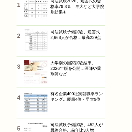
司法試験2026、短答式の合
格率79.3％…早大など大学院
別結果も
司法試験予備試験、短答式
2,668人が合格…最高239点
大学別の国家試験結果、
2026年版を公開…医師や薬
剤師など
有名企業400社実就職率ラン
キング…慶應4位・早大9位
司法試験予備試験、452人が
最終合格…前年比3人増