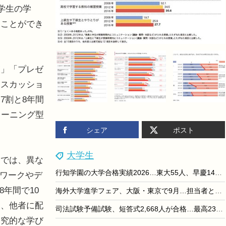
学生の学
ることができ
」「プレゼ
ィスカッショ
7割と8年間
ラーニング型
シェア
ポスト
大学生
では、異な
行知学園の大学合格実績2026…東大55人、早慶149人
プワークやデ
8年間で10
海外大学進学フェア、大阪・東京で9月…担当者と個別相談
う、他者に配
司法試験予備試験、短答式2,668人が合格…最高239点
探究的な学び