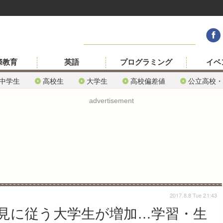
際教育
英語
プログラミング
イベ
中学生
高校生
大学生
高校偏差値
公立高校・
advertisement
2017.8.8 Tue 21:43
見に従う大学生が増加…学習・生