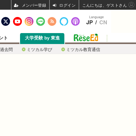
ログイン
こんにちは、ゲストさん
Language
JP
/
CN
ント
大学受験 by 東進
過去問
ミツカル学び
ミツカル教育通信