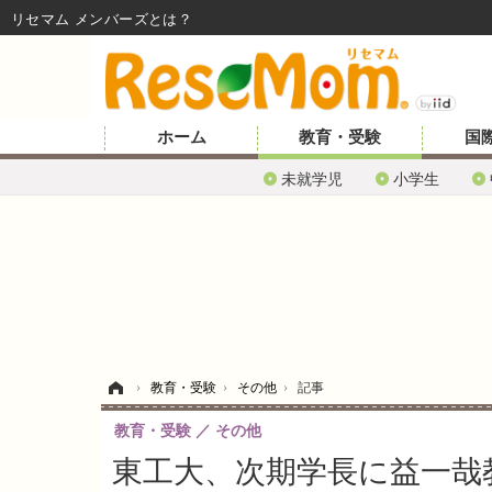
リセマム メンバーズ
ホーム
教育・受験
国
未就学児
小学生
ホーム
›
教育・受験
›
その他
›
記事
教育・受験
その他
東工大、次期学長に益一哉