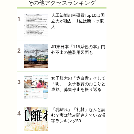
その他アクセスランキング
人工知能の科研費Top10は国
立大が独占、1位は断トツ東
大
JR東日本「115系色の本」門
外不出の塗装用図面も
女子短大の「赤白青」そして
「明」…女子教育のおこりと
成熟、募集停止を振り返る
「乳離れ」「礼賛」なんと読
む？実は読み間違えている漢
字ランキング50