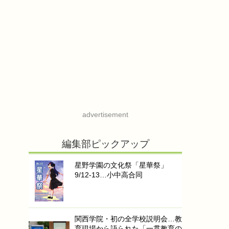
advertisement
編集部ピックアップ
星野学園の文化祭「星華祭」
9/12-13…小中高合同
関西学院・初の全学校説明会…教
育現場から語られた「一貫教育の