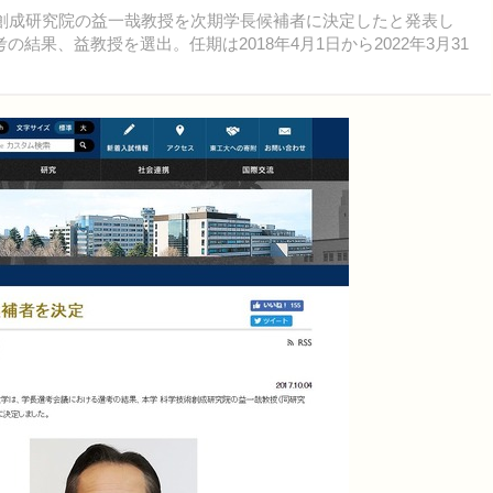
創成研究院の益一哉教授を次期学長候補者に決定したと発表し
結果、益教授を選出。任期は2018年4月1日から2022年3月31