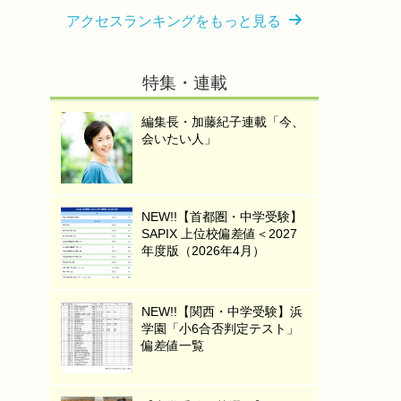
アクセスランキングをもっと見る
特集・連載
編集長・加藤紀子連載「今、
会いたい人」
NEW!!【首都圏・中学受験】
SAPIX 上位校偏差値＜2027
年度版（2026年4月）
NEW!!【関西・中学受験】浜
学園「小6合否判定テスト」
偏差値一覧