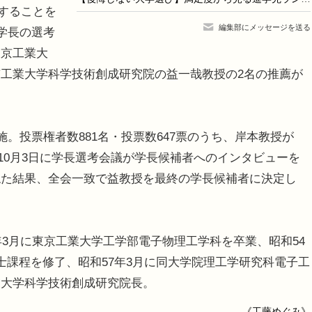
了することを
編集部にメッセージを送る
学長の選考
東京工業大
工業大学科学技術創成研究院の益一哉教授の2名の推薦が
。投票権者数881名・投票数647票のうち、岸本教授が
。10月3日に学長選考会議が学長候補者へのインタビューを
ねた結果、全会一致で益教授を最終の学長候補者に決定し
年3月に東京工業大学工学部電子物理工学科を卒業、昭和54
士課程を修了、昭和57年3月に同大学院理工学研究科電子工
業大学科学技術創成研究院長。
《工藤めぐみ》