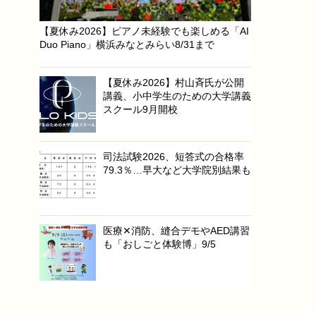
【夏休み2026】ピアノ未経験でも楽しめる「AI
Duo Piano」横浜みなとみらい8/31まで
【夏休み2026】村山斉氏が公開
講義、小中学生のための大学講義
スクール9月開校
司法試験2026、短答式の合格率
79.3％…早大など大学院別結果も
医療✕消防、縫合デモやAED講習
も「おしごと体験博」9/5