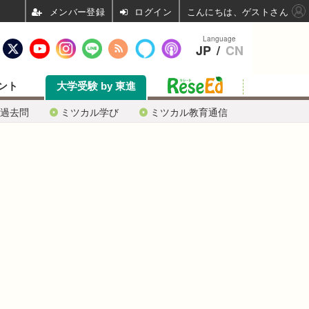
ログイン
こんにちは、ゲストさん
Language
JP
/
CN
ント
大学受験 by 東進
過去問
ミツカル学び
ミツカル教育通信