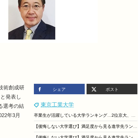
技術創成研
シェア
ポスト
たと発表し
東京工業大学
る選考の結
22年3月
卒業生が活躍している大学ランキング…2位京大、1位は？
【後悔しない大学選び】満足度から見る進学先ランキング＜国際性編＞
【後悔しない大学選び】満足度から見る進学先ランキング＜教育成果編＞