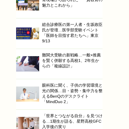
魅力とこれから」
総合診療医の第一人者・生坂政臣
氏が登壇…医学部受験イベント
「医師を目指す君たちへ」東京
9/13
難関大受験の新戦略…一般×推薦
を賢く併願する高校1、2年生か
らの「複線設計」
眼科医に聞く、子供の学習環境と
光の関係…目・姿勢・集中力を整
えるBenQのデスクライト
「MindDuo 2」
「世界とつながる自分」を見つけ
る…1期生が語る、星野高校GFC
入学後の実り