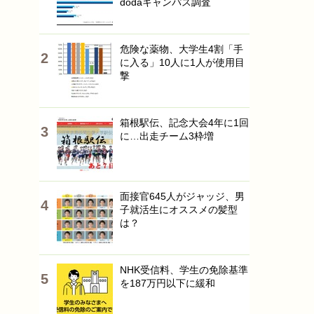
dodaキャンパス調査
危険な薬物、大学生4割「手
に入る」10人に1人が使用目
撃
箱根駅伝、記念大会4年に1回
に…出走チーム3枠増
面接官645人がジャッジ、男
子就活生にオススメの髪型
は？
NHK受信料、学生の免除基準
を187万円以下に緩和