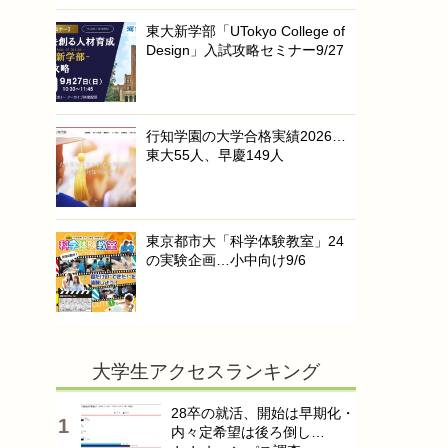
東大新学部「UTokyo College of
Design」入試攻略セミナー9/27
行知学園の大学合格実績2026…
東大55人、早慶149人
東京都市大「科学体験教室」24
の実験企画…小中向け9/6
大学生アクセスランキング
28卒の就活、開始は早期化・
内々定希望は後ろ倒し…