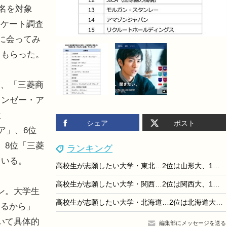
0名を対象
ンケート調査
員に会ってみ
てもらった。
、「三菱商
キンゼー・ア
位
シェア
ポスト
ア」、6位
、8位「三菱
ランキング
ている。
高校生が志願したい大学・東北…2位は山形大、1位は？
高校生が志願したい大学・関西…2位は関西大、1位は？
ン。大学生
高校生が志願したい大学・北海道…2位は北海道大、1位は？
あるから」
いて具体的
編集部にメッセージを送る