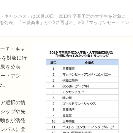
キャンパス」は10月10日、2019年卒業予定の大学生を対象に
を公表。「三菱商事」が1位に選ばれ、2位「マッキンゼー・アン
リーチ・キャ
学生を対象に行
結果を公表。
ゼー・アン
た。
ア選択の情
ンシップや先
る動きが活発
ャンパスに登