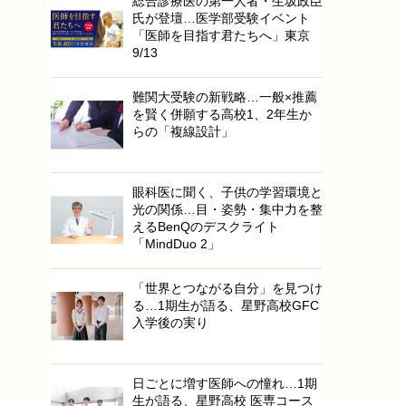
総合診療医の第一人者・生坂政臣
氏が登壇…医学部受験イベント
「医師を目指す君たちへ」東京
9/13
難関大受験の新戦略…一般×推薦
を賢く併願する高校1、2年生か
らの「複線設計」
眼科医に聞く、子供の学習環境と
光の関係…目・姿勢・集中力を整
えるBenQのデスクライト
「MindDuo 2」
「世界とつながる自分」を見つけ
る…1期生が語る、星野高校GFC
入学後の実り
日ごとに増す医師への憧れ…1期
生が語る、星野高校 医専コース