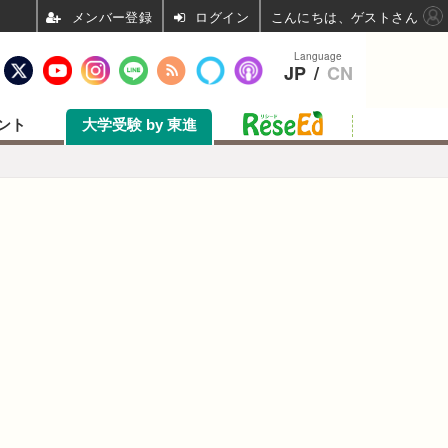
ログイン
こんにちは、ゲストさん
Language
JP
/
CN
ント
大学受験 by 東進