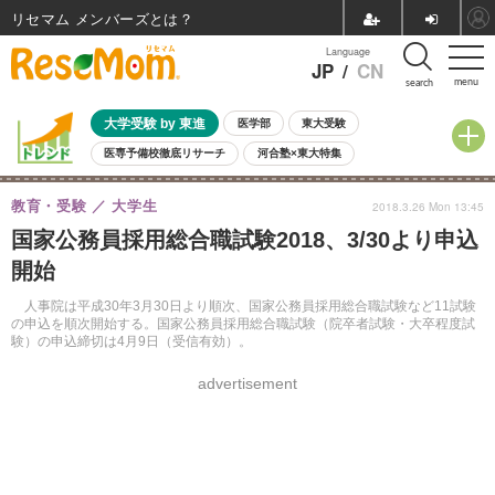
リセマム メンバーズ
Language
JP
/
CN
menu
search
大学受験 by 東進
医学部
東大受験
医専予備校徹底リサーチ
河合塾×東大特集
親子で考える大学選び
高校受験
中学受験
小学校受験
教育・受験
大学生
2018.3.26 Mon 13:45
共通テスト
夏休み
8月開催学校説明会・相談会
国家公務員採用総合職試験2018、3/30より申込
8月開催イベント・WS
全国公立高校 過去問
人気記事
開始
自由研究教材（小学生向け）
自由研究教材（中学生向け）
ランキング
人事院は平成30年3月30日より順次、国家公務員採用総合職試験など11試験
の申込を順次開始する。国家公務員採用総合職試験（院卒者試験・大卒程度試
験）の申込締切は4月9日（受信有効）。
advertisement