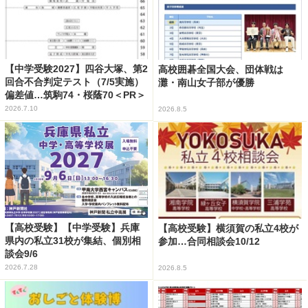
【中学受験2027】四谷大塚、第2
高校囲碁全国大会、団体戦は
回合不合判定テスト（7/5実施）
灘・南山女子部が優勝
偏差値…筑駒74・桜蔭70＜PR＞
2026.7.10
2026.8.5
【高校受験】【中学受験】兵庫
【高校受験】横須賀の私立4校が
県内の私立31校が集結、個別相
参加…合同相談会10/12
談会9/6
2026.7.28
2026.8.5