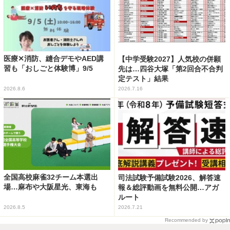
医療✕消防、縫合デモやAED講
【中学受験2027】人気校の併願
習も「おしごと体験博」9/5
先は…四谷大塚「第2回合不合判
定テスト」結果
2026.8.6
2026.7.16
全国高校麻雀32チーム本選出
司法試験予備試験2026、解答速
場…麻布や大阪星光、東海も
報＆総評動画を無料公開…アガ
ルート
2026.8.5
2026.7.21
Recommended by