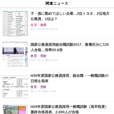
関連ニュース
子・孫に勤めてほしい企業…3位トヨタ、2位地方
公務員、1位は？
生活・健康
2017.12.28 Thu 20:15
国家公務員採用総合職試験2017、教養区分に135
人合格…倍率20.8倍
教育・受験
2017.12.11 Mon 12:45
H30年度国家公務員採用、総合職・一般職試験の
日程を発表
教育・受験
2017.12.4 Mon 10:45
H29年度国家公務員採用一般職試験（高卒程度）
最終合格発表、2,690人が合格