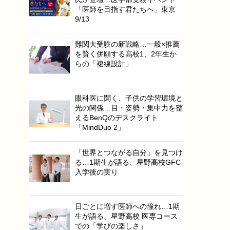
「医師を目指す君たちへ」東京
9/13
難関大受験の新戦略…一般×推薦
を賢く併願する高校1、2年生か
らの「複線設計」
眼科医に聞く、子供の学習環境と
光の関係…目・姿勢・集中力を整
えるBenQのデスクライト
「MindDuo 2」
「世界とつながる自分」を見つけ
る…1期生が語る、星野高校GFC
入学後の実り
日ごとに増す医師への憧れ…1期
生が語る、星野高校 医専コース
での「学びの楽しさ」