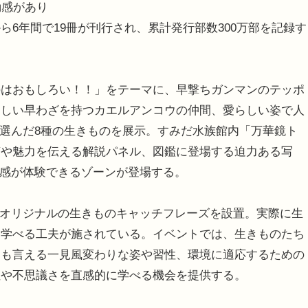
動感があり
6年間で19冊が刊行され、累計発行部数300万部を記録す
はおもしろい！！」をテーマに、早撃ちガンマンのテッポ
ろしい早わざを持つカエルアンコウの仲間、愛らしい姿で人
が選んだ8種の生きものを展示。すみだ水族館内「万華鏡ト
槽や魅力を伝える解説パネル、図鑑に登場する迫力ある写
界感が体験できるゾーンが登場する。
るオリジナルの生きものキャッチフレーズを設置。実際に生
く学べる工夫が施されている。イベントでは、生きものたち
とも言える一見風変わりな姿や習性、環境に適応するための
性や不思議さを直感的に学べる機会を提供する。