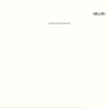
《畑山望》
advertisement