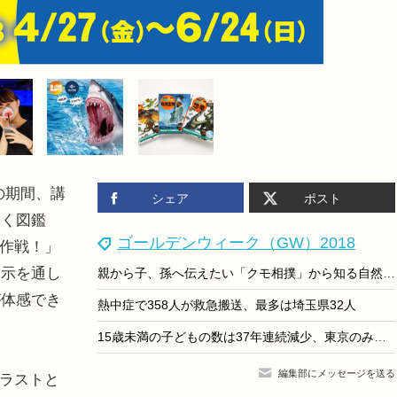
の期間、講
シェア
ポスト
動く図鑑
ゴールデンウィーク（GW）2018
大作戦！」
展示を通し
親から子、孫へ伝えたい「クモ相撲」から知る自然の面白さと大切さ
が体感でき
熱中症で358人が救急搬送、最多は埼玉県32人
15歳未満の子どもの数は37年連続減少、東京のみ増加
編集部にメッセージを送る
ラストと