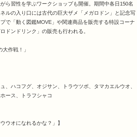
ら習性を学ぶワークショップも開催。期間中各日150名
ンネルの入り口には古代の巨大ザメ「メガロドン」と記念写
プで「動く図鑑MOVE」や関連商品を販売する特設コーナ
ガロドンドリンク」の販売も行われる。
の大作戦！」
シュ、ハコフグ、オジサン、トラウツボ、タマカエルウオ、
ーホース、トラフシャコ
ポウウオになれるかな？」】