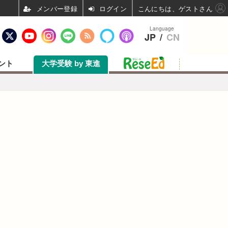
ログイン
こんにちは、ゲストさん
Language
JP
/
CN
ント
大学受験 by 東進