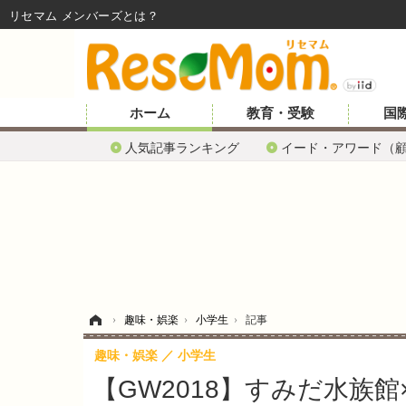
リセマム メンバーズ
ホーム
教育・受験
国
人気記事ランキング
イード・アワード（
ホーム
›
趣味・娯楽
›
小学生
›
記事
趣味・娯楽
小学生
【GW2018】すみだ水族