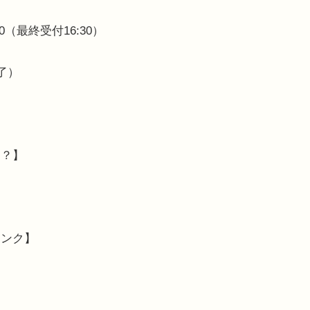
00（最終受付16:30）
了）
！？】
リンク】