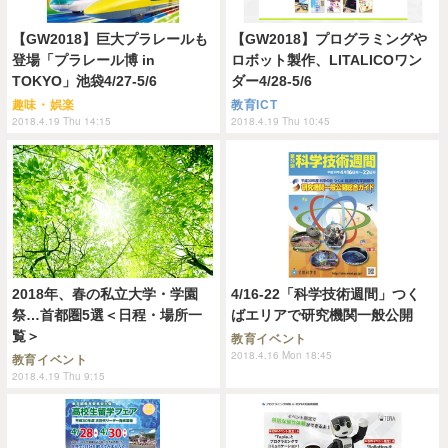
【GW2018】巨大プラレールも
【GW2018】プログラミングや
登場「プラレール博 in
ロボット製作、LITALICOワン
TOKYO」池袋4/27-5/6
ダー4/28-5/6
趣味・娯楽
教育ICT
2018.4.19 Thu 14:15
2018.4.19 Thu 10:45
2018年、春の私立大学・学園
4/16-22「科学技術週間」つく
祭…首都圏5選＜日程・場所一
ばエリアで研究機関一般公開
覧＞
教育イベント
2018.4.16 Mon 18:45
教育イベント
2018.4.19 Thu 9:15