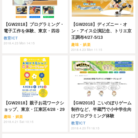
【GW2018】プログラミング・
【GW2018】ディズニー・オ
電子工作を体験、東京・四谷
ン・アイス公演記念、トリエ京
王調布4/27-5/13
教育ICT
2018.4.23 Mon 14:15
趣味・娯楽
2018.4.23 Mon 11:15
【GW2018】親子お花ワークシ
【GW2018】こいのぼりゲーム
ョップ、東京・江東区4/28・29
制作など、半蔵門で小中学生向
けプログラミング体験
趣味・娯楽
2018.4.21 Sat 10:15
教育ICT
2018.4.20 Fri 16:15