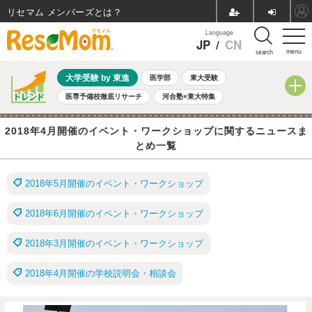
リセマム メンバーズ
Language
JP
/
CN
menu
search
大学受験 by 東進
医学部
東大受験
医専予備校徹底リサーチ
河合塾×東大特集
親子で考える大学選び
高校受験
中学受験
小学校受験
2018年4月開催のイベント・ワークショップに関するニュースま
共通テスト
夏休み
8月開催学校説明会・相談会
とめ一覧
8月開催イベント・WS
全国公立高校 過去問
人気記事
自由研究教材（小学生向け）
自由研究教材（中学生向け）
ランキング
2018年5月開催のイベント・ワークショップ
2018年6月開催のイベント・ワークショップ
2018年3月開催のイベント・ワークショップ
2018年4月開催の学校説明会・相談会