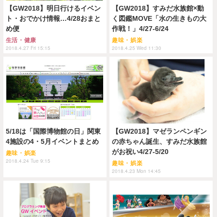
【GW2018】明日行けるイベン
【GW2018】すみだ水族館×動
ト・おでかけ情報…4/28おまと
く図鑑MOVE「水の生きもの大
め便
作戦！」4/27-6/24
生活・健康
趣味・娯楽
2018.4.27 Fri 15:15
2018.4.25 Wed 11:30
5/18は「国際博物館の日」関東
【GW2018】マゼランペンギン
4施設の4・5月イベントまとめ
の赤ちゃん誕生、すみだ水族館
がお祝い4/27-5/20
趣味・娯楽
2018.4.24 Tue 9:15
趣味・娯楽
2018.4.23 Mon 14:45