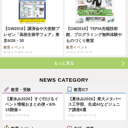
【GW2018】講演会や大使館プ
【GW2018】TEPIA先端技術
レゼン「高校生留学フェア」東
館、プログラミング無料体験や
京4/28・30
ものづくり教室
教育イベント
教育イベント
2018.4.16 Mon 13:45
2018.4.13 Fri 19:15
もっと見る
NEWS CATEGORY
教育・受験
教育ICT
【夏休み2026】すぐ行けるイ
【夏休み2026】東大メタバー
ベント情報おまとめ便＜8/9-
ス工学部、生成AIなどジュニ
15開催＞
ア講座6選
2026.8.7 Fri 19:45
2026.7.30 Thu 11:15