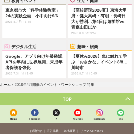
教育イベント
生活・健康
東京都市大「科学体験教室」
【高校野球2026夏】東海大甲
24の実験企画…小中向け9/6
府・健大高崎・有明・長崎日
大が勝利…第4日は遊学館vs
2026.8.7 Fri 18:15
青森山田ほか
2026.8.8 Sat 9:52
デジタル生活
趣味・娯楽
Google、アプリ向け年齢確認
【夏休み2026】魚に触れて学
APIを年内に世界展開…未成年
ぶ「おさかな」イベント8/8…
者保護を強化
川崎市
2026.7.31 Fri 13:45
2026.8.7 Fri 10:45
ホーム
›
2018年4月開催のイベント・ワークショップ 特集
TOP
Home
Facebook
X
YouTube
Instagram
line
お問合せ
広告掲載
会社概要
リセマムについて