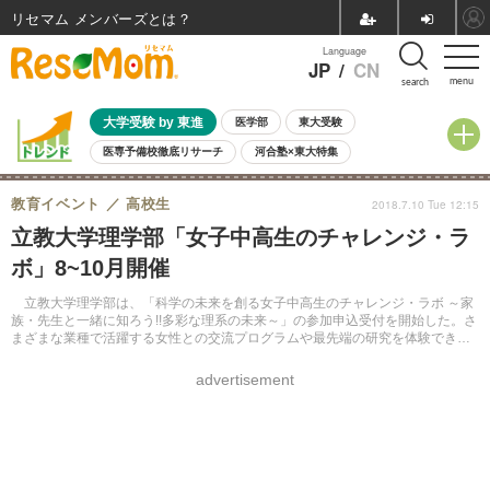
リセマム メンバーズ
Language
JP
/
CN
menu
search
大学受験 by 東進
医学部
東大受験
医専予備校徹底リサーチ
河合塾×東大特集
親子で考える大学選び
高校受験
中学受験
小学校受験
教育イベント
高校生
2018.7.10 Tue 12:15
共通テスト
夏休み
8月開催学校説明会・相談会
立教大学理学部「女子中高生のチャレンジ・ラ
8月開催イベント・WS
全国公立高校 過去問
人気記事
ボ」8~10月開催
自由研究教材（小学生向け）
自由研究教材（中学生向け）
ランキング
立教大学理学部は、「科学の未来を創る女子中高生のチャレンジ・ラボ ～家
族・先生と一緒に知ろう!!多彩な理系の未来～」の参加申込受付を開始した。さ
まざまな業種で活躍する女性との交流プログラムや最先端の研究を体験できる
プログラムなどが行われる。
advertisement