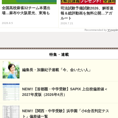
全国高校麻雀32チーム本選出
司法試験予備試験2026、解答速
場…麻布や大阪星光、東海も
報＆総評動画を無料公開…アガ
ルート
2026.8.5
2026.7.21
Recommended by
特集・連載
編集長・加藤紀子連載「今、会いたい人」
NEW!!【首都圏・中学受験】SAPIX 上位校偏差値＜
2027年度版（2026年4月）
NEW!!【関西・中学受験】浜学園「小6合否判定テス
ト」偏差値一覧