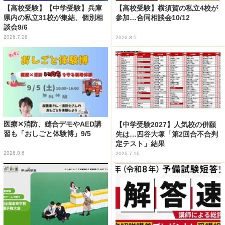
【高校受験】【中学受験】兵庫
【高校受験】横須賀の私立4校が
県内の私立31校が集結、個別相
参加…合同相談会10/12
談会9/6
2026.7.28
2026.8.5
医療✕消防、縫合デモやAED講
【中学受験2027】人気校の併願
習も「おしごと体験博」9/5
先は…四谷大塚「第2回合不合判
定テスト」結果
2026.8.6
2026.7.16