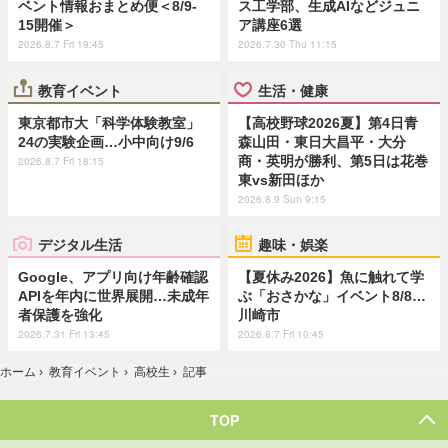
ベント情報おまとめ便＜8/9-
ス工学部、生成AIなどジュニ
15開催＞
ア講座6選
2026.8.7 Fri 19:45
2026.7.30 Thu 11:15
教育イベント
生活・健康
東京都市大「科学体験教室」
【高校野球2026夏】第4日青
24の実験企画…小中向け9/6
森山田・東日大昌平・大分
商・英明が勝利、第5日は花巻
2026.8.7 Fri 18:15
東vs新田ほか
2026.8.9 Sun 9:15
デジタル生活
趣味・娯楽
Google、アプリ向け年齢確認
【夏休み2026】魚に触れて学
APIを年内に世界展開…未成年
ぶ「おさかな」イベント8/8…
者保護を強化
川崎市
2026.7.31 Fri 13:45
2026.8.7 Fri 10:45
ホーム
›
教育イベント
›
高校生
›
記事
TOP