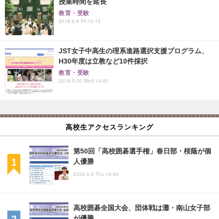
授業時間を延長
教育・受験
2018.6.8 Fri 15:15
JST女子中高生の理系進路選択支援プログラム、
H30年度は立教など10件採択
教育・受験
2018.5.30 Wed 14:45
高校生アクセスランキング
第50回「高校囲碁選手権」春日部・桜蔭が個
人優勝
2026.8.6 Thu 16:45
高校囲碁全国大会、団体戦は灘・南山女子部
が優勝