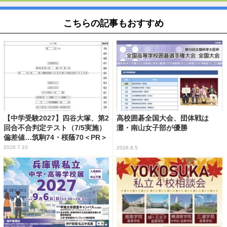
こちらの記事もおすすめ
【中学受験2027】四谷大塚、第2
高校囲碁全国大会、団体戦は
回合不合判定テスト（7/5実施）
灘・南山女子部が優勝
偏差値…筑駒74・桜蔭70＜PR＞
2026.7.10
2026.8.5