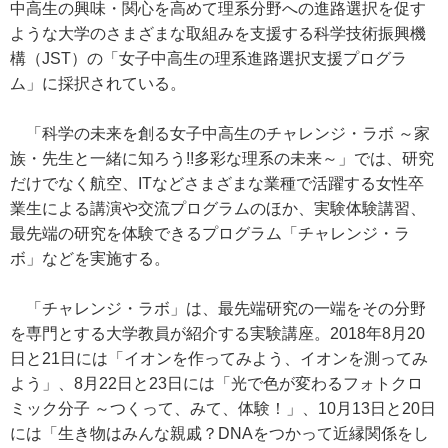
中高生の興味・関心を高めて理系分野への進路選択を促す
ような大学のさまざまな取組みを支援する科学技術振興機
構（JST）の「女子中高生の理系進路選択支援プログラ
ム」に採択されている。
「科学の未来を創る女子中高生のチャレンジ・ラボ ～家
族・先生と一緒に知ろう!!多彩な理系の未来～」では、研究
だけでなく航空、ITなどさまざまな業種で活躍する女性卒
業生による講演や交流プログラムのほか、実験体験講習、
最先端の研究を体験できるプログラム「チャレンジ・ラ
ボ」などを実施する。
「チャレンジ・ラボ」は、最先端研究の一端をその分野
を専門とする大学教員が紹介する実験講座。2018年8月20
日と21日には「イオンを作ってみよう、イオンを測ってみ
よう」、8月22日と23日には「光で色が変わるフォトクロ
ミック分子 ～つくって、みて、体験！」、10月13日と20日
には「生き物はみんな親戚？DNAをつかって近縁関係をし