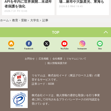
APIを年内に世界展開…未成年
場…麻布や大阪星光、東海も
者保護を強化
2026.8.5 Wed 19:45
2026.7.31 Fri 13:45
ホーム
›
教育・受験
›
大学生
›
記事
TOP
Home
Facebook
X
YouTube
Instagram
line
お問合せ
広告掲載
会社概要
リセマムについて
個人情報保護方針
リセマムは、株式会社イード（東証グロース上場）の運
営するサービスです。
証券コード：6038
株式会社イードは、個人情報の適切な取扱いを行う事業
者に対して付与されるプライバシーマークの付与認定を
受けています。