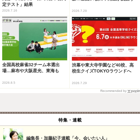
定テスト」結果
2026.7.16
2026.7.29
全国高校麻雀32チーム本選出
渋幕や東大寺学園など40校、高
場…麻布や大阪星光、東海も
校生クイズTOKYOラウンドへ
2026.8.5
2026.7.29
Recommended by
特集・連載
編集長・加藤紀子連載「今、会いたい人」