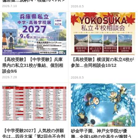
2026.7.10
2026.8.5
【高校受験】【中学受験】兵庫
【高校受験】横須賀の私立4校が
県内の私立31校が集結、個別相
参加…合同相談会10/12
談会9/6
2026.7.28
2026.8.5
【中学受験2027】人気校の併願
砂金甲子園、神戸女学院が優
先は…四谷大塚「第2回合不合判
勝…全国14校の中高生が腕競う