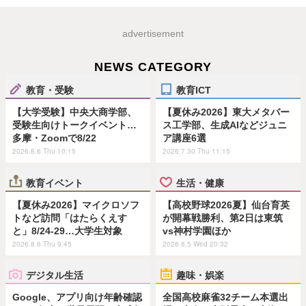
advertisement
NEWS CATEGORY
教育・受験
教育ICT
【大学受験】中央大商学部、
【夏休み2026】東大メタバー
受験生向けトークイベント…
ス工学部、生成AIなどジュニ
多摩・Zoomで8/22
ア講座6選
2026.8.6 Thu 10:15
2026.7.30 Thu 11:15
教育イベント
生活・健康
【夏休み2026】マイクロソフ
【高校野球2026夏】仙台育英
トなど訪問「はたらくえす
が開幕戦勝利、第2日は東筑
と」8/24-29…大学生対象
vs神村学園ほか
2026.8.6 Thu 9:45
2026.8.5 Wed 20:32
デジタル生活
趣味・娯楽
Google、アプリ向け年齢確認
全国高校麻雀32チーム本選出