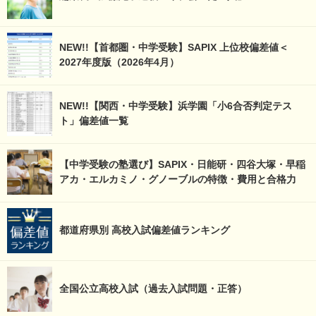
NEW!!【首都圏・中学受験】SAPIX 上位校偏差値＜
2027年度版（2026年4月）
NEW!!【関西・中学受験】浜学園「小6合否判定テス
ト」偏差値一覧
【中学受験の塾選び】SAPIX・日能研・四谷大塚・早稲
アカ・エルカミノ・グノーブルの特徴・費用と合格力
都道府県別 高校入試偏差値ランキング
全国公立高校入試（過去入試問題・正答）