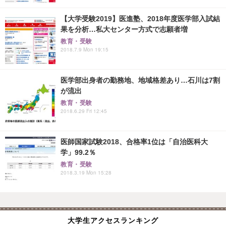
【大学受験2019】医進塾、2018年度医学部入試結
果を分析…私大センター方式で志願者増
教育・受験
2018.7.9 Mon 19:15
医学部出身者の勤務地、地域格差あり…石川は7割
が流出
教育・受験
2018.6.29 Fri 12:45
医師国家試験2018、合格率1位は「自治医科大
学」99.2％
教育・受験
2018.3.19 Mon 15:28
大学生アクセスランキング