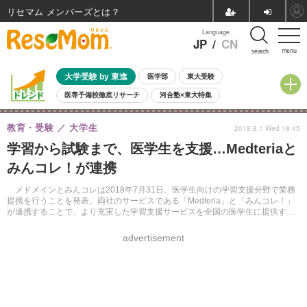
リセマム メンバーズ
Language
JP
/
CN
menu
search
大学受験 by 東進
医学部
東大受験
医専予備校徹底リサーチ
河合塾×東大特集
親子で考える大学選び
高校受験
中学受験
小学校受験
教育・受験
大学生
2018.8.1 Wed 18:45
共通テスト
夏休み
8月開催学校説明会・相談会
学習から試験まで、医学生を支援…Medteriaと
8月開催イベント・WS
全国公立高校 過去問
人気記事
みんコレ！が連携
自由研究教材（小学生向け）
自由研究教材（中学生向け）
ランキング
メドメインとみんコレは2018年7月31日、医学生向けの学習支援分野で業務
提携を行うことを発表。両社のサービスである「Medteria」と「みんコレ！」
が連携することで、より充実した学習支援サービスを全国の医学生に提供す
る。すべて無料で利用できる。
advertisement