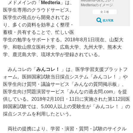
Medteria×みんコレ！
メドメインの「
Medteria
」は、
Medteriaのイメージ
医学生専用のクラウドサービス。
全 3 枚
医学生の視点から開発されてお
拡大写真
り、多くの資料を効率よく整理・
蓄積・共有することで、忙しい医
学生の勉学をサポートする。2018年8月1日現在、山梨大
学、和歌山県立医科大学、広島大学、九州大学、熊本大
学、鹿児島大学、琉球大学が登録されている。
みんコレの「
みんコレ！
」は、医学学習支援プラットフ
ォーム。医師国家試験当日採点システム「みんコレ！ 」や
医学生向け質問・議論サービス「みんなの質問掲示板」、
医学生向け問題演習サービス「みんなの過去問.com」を提
供している。2018年2月10日・11日に実施された第112回医
師国家試験では、5,000人以上の受験生が「みんコレ！ 」の
採点システムを利用したという。
両社の提携により、学習・演習・質問・試験のサイクル