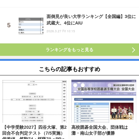
面倒見が良い大学ランキング【全国編】3位に
武蔵大、4位にAIU
2026.3.27 Fri 10:15
ランキングをもっと見る
こちらの記事もおすすめ
【中学受験2027】四谷大塚、第2
高校囲碁全国大会、団体戦は
回合不合判定テスト（7/5実施）
灘・南山女子部が優勝
偏差値…筑駒74・桜蔭70＜PR＞