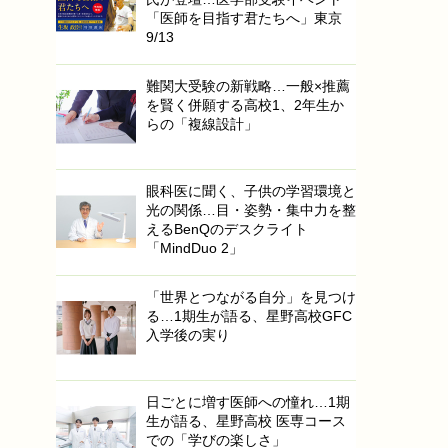
「医師を目指す君たちへ」東京
9/13
難関大受験の新戦略…一般×推薦
を賢く併願する高校1、2年生か
らの「複線設計」
眼科医に聞く、子供の学習環境と
光の関係…目・姿勢・集中力を整
えるBenQのデスクライト
「MindDuo 2」
「世界とつながる自分」を見つけ
る…1期生が語る、星野高校GFC
入学後の実り
日ごとに増す医師への憧れ…1期
生が語る、星野高校 医専コース
での「学びの楽しさ」