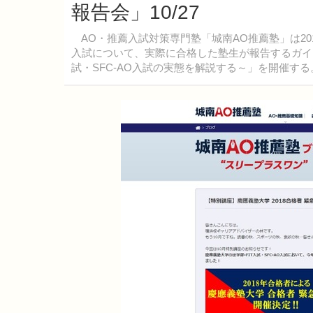
報告会」10/27
AO・推薦入試対策専門塾「城南AO推薦塾」は201
入試について、実際に合格した塾生が報告するガイダン
試・SFC-AO入試の実態を解説する～」を開催する