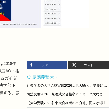
2018年
シェア
ポスト
年度AO・推
慶應義塾大学
するガイダ
学部-FIT
行知学園の大学合格実績2026…東大55人、早慶149人
開催する。参
司法試験2026、短答式の合格率79.3％…早大など大学院別結果も
【大学受験2026】東大合格者の出身地、関東が6割超え…代ゼミ分析