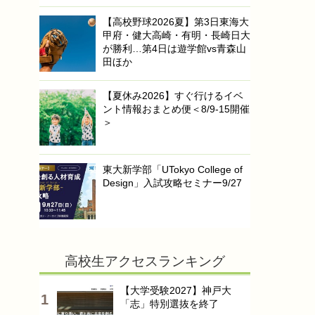
【高校野球2026夏】第3日東海大
甲府・健大高崎・有明・長崎日大
が勝利…第4日は遊学館vs青森山
田ほか
【夏休み2026】すぐ行けるイベ
ント情報おまとめ便＜8/9-15開催
＞
東大新学部「UTokyo College of
Design」入試攻略セミナー9/27
高校生アクセスランキング
【大学受験2027】神戸大
「志」特別選抜を終了