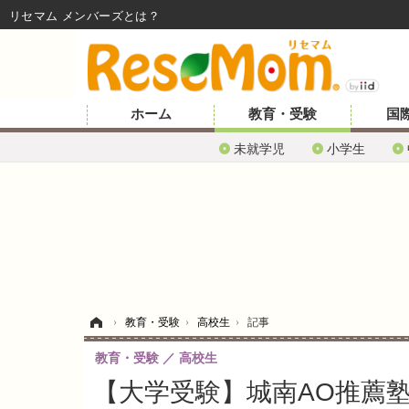
リセマム メンバーズ
ホーム
教育・受験
国
未就学児
小学生
ホーム
›
教育・受験
›
高校生
›
記事
教育・受験
高校生
【大学受験】城南AO推薦塾「