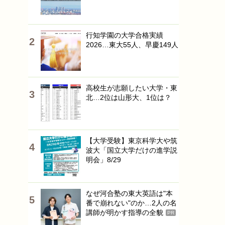
行知学園の大学合格実績
2026…東大55人、早慶149人
高校生が志願したい大学・東
北…2位は山形大、1位は？
【大学受験】東京科学大や筑
波大「国立大学だけの進学説
明会」8/29
なぜ河合塾の東大英語は"本
番で崩れない"のか…2人の名
講師が明かす指導の全貌
PR