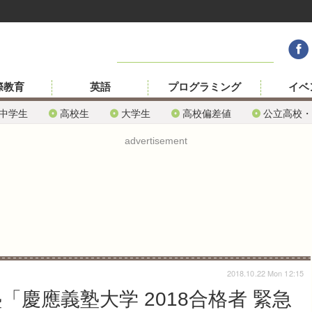
際教育
英語
プログラミング
イベ
中学生
高校生
大学生
高校偏差値
公立高校・
advertisement
2018.10.22 Mon 12:15
慶應義塾大学 2018合格者 緊急