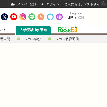
ログイン
こんにちは、ゲストさん
Language
JP
/
CN
ント
大学受験 by 東進
過去問
ミツカル学び
ミツカル教育通信