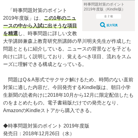
時事問題対策のポイント
2019年度版（Kindle版）
「時事問題対策のポイント
全 2 枚
2019年度版」は、
この1年のニュ
ースの中から入試に出そうな項目
拡大写真
を精選
し、時事問題に詳しい文教
大学講師兼森上教育研究所講師の早川明夫先生が作成した
問題とともに紹介している。ニュースの背景などを子ども
向けに詳しく説明しており、覚えるべき項目、流れをスム
ーズに理解できる構成となっている。
問題はQ＆A形式でサクサク解けるため、時間のない直前
対策に適した内容だ。今回発売するKindle版は、朝日小学
生新聞の読者向けに2018年10月から12月に限定配信したも
のをまとめたもの。電子書籍版だけでの発売となり、
AmazonのKindleストアから購入できる。
◆時事問題対策のポイント 2019年度版
発売日：2018年12月26日（水）