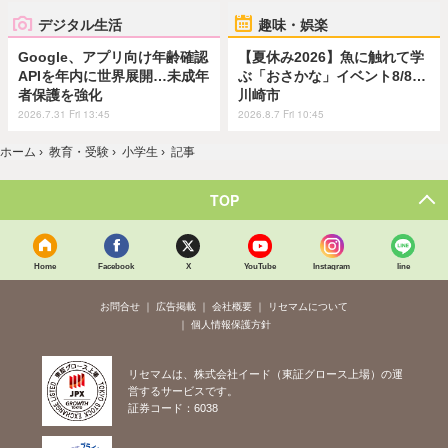
デジタル生活
趣味・娯楽
Google、アプリ向け年齢確認
【夏休み2026】魚に触れて学
APIを年内に世界展開…未成年
ぶ「おさかな」イベント8/8…
者保護を強化
川崎市
2026.7.31 Fri 13:45
2026.8.7 Fri 10:45
ホーム
›
教育・受験
›
小学生
›
記事
TOP
Home
Facebook
X
YouTube
Instagram
line
お問合せ
広告掲載
会社概要
リセマムについて
個人情報保護方針
リセマムは、株式会社イード（東証グロース上場）の運
営するサービスです。
証券コード：6038