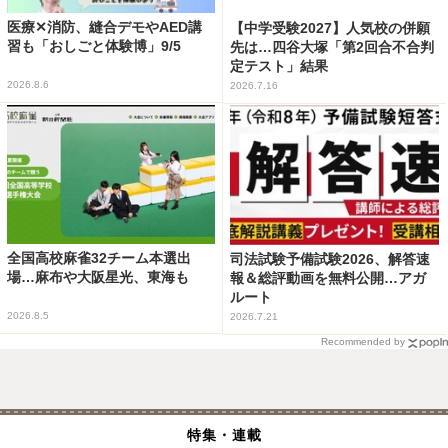
医療✕消防、縫合デモやAED講
【中学受験2027】人気校の併願
習も「おしごと体験博」9/5
先は…四谷大塚「第2回合不合判
定テスト」結果
2026.8.6
2026.7.16
全国高校麻雀32チーム本選出
司法試験予備試験2026、解答速
場…麻布や大阪星光、東海も
報＆総評動画を無料公開…アガ
ルート
2026.8.5
2026.7.21
Recommended by
特集・連載