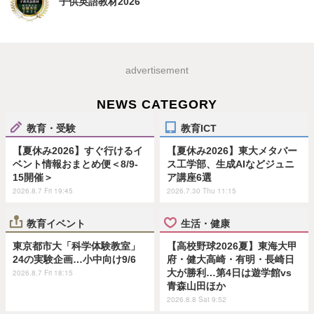
子供英語教材2026
advertisement
NEWS CATEGORY
教育・受験
教育ICT
【夏休み2026】すぐ行けるイ
【夏休み2026】東大メタバー
ベント情報おまとめ便＜8/9-
ス工学部、生成AIなどジュニ
15開催＞
ア講座6選
2026.8.7 Fri 19:45
2026.7.30 Thu 11:15
教育イベント
生活・健康
東京都市大「科学体験教室」
【高校野球2026夏】東海大甲
24の実験企画…小中向け9/6
府・健大高崎・有明・長崎日
大が勝利…第4日は遊学館vs
2026.8.7 Fri 18:15
青森山田ほか
2026.8.8 Sat 9:52