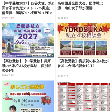
【中学受験2027】四谷大塚、第2
高校囲碁全国大会、団体戦は
回合不合判定テスト（7/5実施）
灘・南山女子部が優勝
偏差値…筑駒74・桜蔭70＜PR＞
2026.7.10
2026.8.5
【高校受験】【中学受験】兵庫
【高校受験】横須賀の私立4校が
県内の私立31校が集結、個別相
参加…合同相談会10/12
談会9/6
2026.7.28
2026.8.5