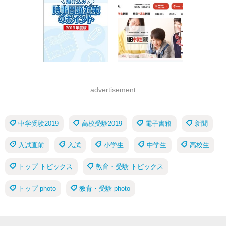
advertisement
中学受験2019
高校受験2019
電子書籍
新聞
入試直前
入試
小学生
中学生
高校生
トップ トピックス
教育・受験 トピックス
トップ photo
教育・受験 photo