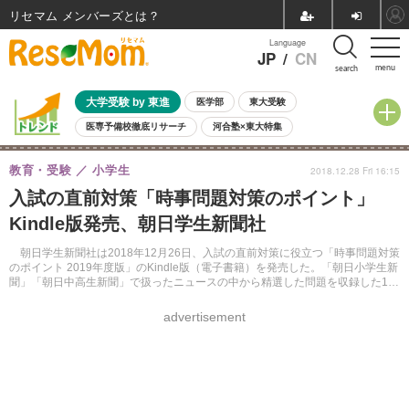
リセマム メンバーズ
Language
JP
/
CN
menu
search
大学受験 by 東進
医学部
東大受験
医専予備校徹底リサーチ
河合塾×東大特集
親子で考える大学選び
高校受験
中学受験
小学校受験
教育・受験
小学生
2018.12.28 Fri 16:15
共通テスト
夏休み
8月開催学校説明会・相談会
入試の直前対策「時事問題対策のポイント」
8月開催イベント・WS
全国公立高校 過去問
人気記事
Kindle版発売、朝日学生新聞社
自由研究教材（小学生向け）
自由研究教材（中学生向け）
ランキング
朝日学生新聞社は2018年12月26日、入試の直前対策に役立つ「時事問題対策
のポイント 2019年度版」のKindle版（電子書籍）を発売した。「朝日小学生新
聞」「朝日中高生新聞」で扱ったニュースの中から精選した問題を収録した1
冊。価格は700円（税別）。
advertisement