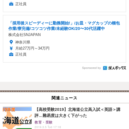
正社員
「採用後スピーディーに勤務開始!」/お皿・マグカップの梱包
作業/寮完備/コツコツ作業/未経験OK/20〜30代活躍中
株式会社SNJAPAN
神奈川県
月給27万円～34万円
正社員
Sponsored by
関連ニュース
【高校受験2019】北海道公立高入試＜英語＞講
評…難易度は大きく下がった
教育・受験
2019.3.5 Tue 17:18