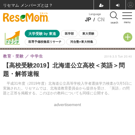
リセマム メンバーズ
Language
JP
/
CN
menu
search
大学受験 by 東進
医学部
東大受験
医専予備校徹底リサーチ
河合塾×東大特集
親子で考える大学選び
高校受験
中学受験
小学校受験
教育・受験
中学生
2019.3.5 Tue 20:40
共通テスト
夏休み
8月開催学校説明会・相談会
【高校受験2019】北海道公立高校＜英語＞問
8月開催イベント・WS
全国公立高校 過去問
人気記事
題・解答速報
自由研究教材（小学生向け）
自由研究教材（中学生向け）
ランキング
平成31年度（2019年度）北海道公立高等学校入学者選抜学力検査が3月5日に
実施された。リセマムでは、北海道教育委員会から提供を受け、「英語」の問
題と正答を掲載する。このほかの教科についても同様に公開する。
advertisement