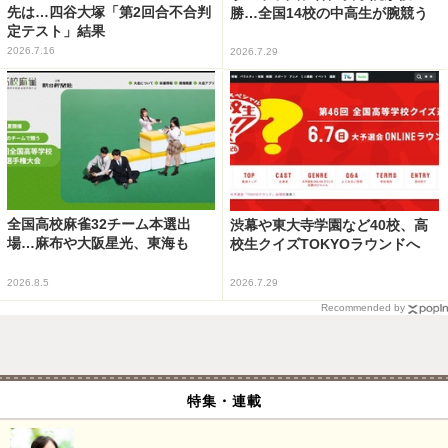
先は…四谷大塚「第2回合不合判
勝…全国14校の中高生が腕競う
定テスト」結果
2026.7.16
2026.7.29
全国高校麻雀32チーム本選出
渋幕や東大寺学園など40校、高
場…麻布や大阪星光、東海も
校生クイズTOKYOラウンドへ
2026.8.5
2026.7.29
Recommended by
特集・連載