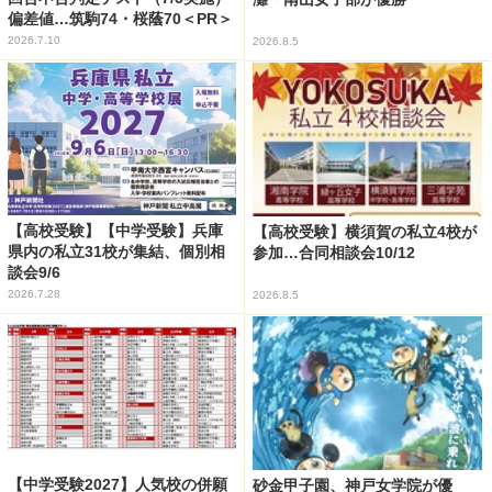
偏差値…筑駒74・桜蔭70＜PR＞
2026.7.10
2026.8.5
【高校受験】【中学受験】兵庫
【高校受験】横須賀の私立4校が
県内の私立31校が集結、個別相
参加…合同相談会10/12
談会9/6
2026.7.28
2026.8.5
【中学受験2027】人気校の併願
砂金甲子園、神戸女学院が優