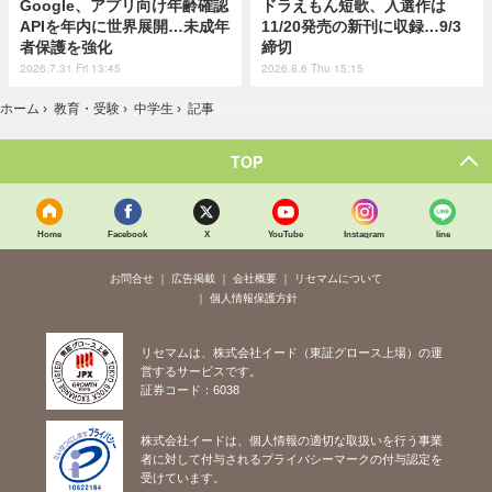
Google、アプリ向け年齢確認
ドラえもん短歌、入選作は
APIを年内に世界展開…未成年
11/20発売の新刊に収録…9/3
者保護を強化
締切
2026.7.31 Fri 13:45
2026.8.6 Thu 15:15
ホーム
›
教育・受験
›
中学生
›
記事
TOP
Home
Facebook
X
YouTube
Instagram
line
お問合せ
広告掲載
会社概要
リセマムについて
個人情報保護方針
リセマムは、株式会社イード（東証グロース上場）の運
営するサービスです。
証券コード：6038
株式会社イードは、個人情報の適切な取扱いを行う事業
者に対して付与されるプライバシーマークの付与認定を
受けています。