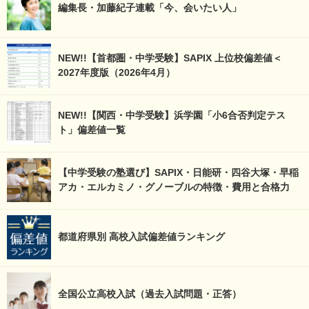
編集長・加藤紀子連載「今、会いたい人」
NEW!!【首都圏・中学受験】SAPIX 上位校偏差値＜
2027年度版（2026年4月）
NEW!!【関西・中学受験】浜学園「小6合否判定テス
ト」偏差値一覧
【中学受験の塾選び】SAPIX・日能研・四谷大塚・早稲
アカ・エルカミノ・グノーブルの特徴・費用と合格力
都道府県別 高校入試偏差値ランキング
全国公立高校入試（過去入試問題・正答）