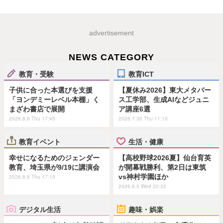
advertisement
NEWS CATEGORY
教育・受験
教育ICT
子供に合った本選びを支援
【夏休み2026】東大メタバー
「ヨンデミーレベル本棚」く
ス工学部、生成AIなどジュニ
まざわ書店で展開
ア講座6選
2026.8.6 Thu 17:45
2026.7.30 Thu 11:15
教育イベント
生活・健康
幸せになるためのジェンダー
【高校野球2026夏】仙台育英
教育、埼玉県が9/19に講演会
が開幕戦勝利、第2日は東筑
vs神村学園ほか
2026.8.6 Thu 17:15
2026.8.5 Wed 20:32
デジタル生活
趣味・娯楽