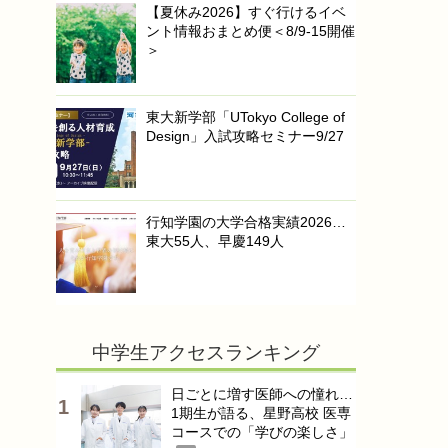
【夏休み2026】すぐ行けるイベ
ント情報おまとめ便＜8/9-15開催
＞
東大新学部「UTokyo College of
Design」入試攻略セミナー9/27
行知学園の大学合格実績2026…
東大55人、早慶149人
中学生アクセスランキング
日ごとに増す医師への憧れ…
1期生が語る、星野高校 医専
コースでの「学びの楽しさ」