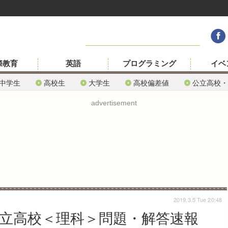
際教育
英語
プログラミング
イベ
中学生
高校生
大学生
高校偏差値
公立高校・
advertisement
2019.3.5 Tue 20:48
公立高校＜理科＞問題・解答速報