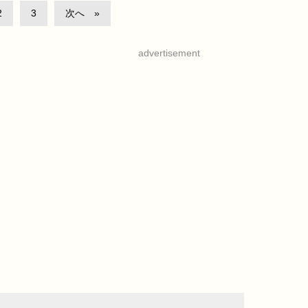
2
3
次へ
advertisement