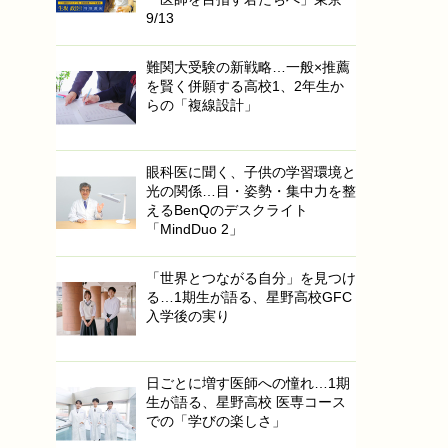
9/13
難関大受験の新戦略…一般×推薦
を賢く併願する高校1、2年生か
らの「複線設計」
眼科医に聞く、子供の学習環境と
光の関係…目・姿勢・集中力を整
えるBenQのデスクライト
「MindDuo 2」
「世界とつながる自分」を見つけ
る…1期生が語る、星野高校GFC
入学後の実り
日ごとに増す医師への憧れ…1期
生が語る、星野高校 医専コース
での「学びの楽しさ」