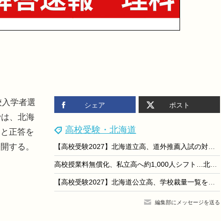
校入学者選
シェア
ポスト
では、北海
高校受験・北海道
題と正答を
公開する。
【高校受験2027】北海道立高、道外推薦入試の対象54校79学科を掲載
高校授業料無償化、私立高へ約1,000人シフト…北海道教委が分析
【高校受験2027】北海道公立高、学校裁量一覧を公表…傾斜配点は12校
編集部にメッセージを送る