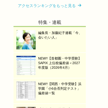
アクセスランキングをもっと見る
特集・連載
編集長・加藤紀子連載「今、
会いたい人」
NEW!!【首都圏・中学受験】
SAPIX 上位校偏差値＜2027
年度版（2026年4月）
NEW!!【関西・中学受験】浜
学園「小6合否判定テスト」
偏差値一覧