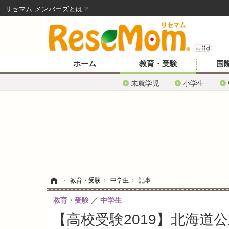
リセマム メンバーズ
ホーム
教育・受験
国
未就学児
小学生
ホーム
›
教育・受験
›
中学生
›
記事
教育・受験
中学生
【高校受験2019】北海道