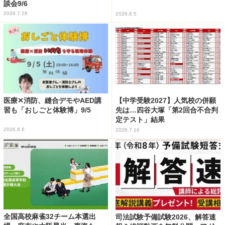
談会9/6
2026.7.28
2026.8.5
医療✕消防、縫合デモやAED講
【中学受験2027】人気校の併願
習も「おしごと体験博」9/5
先は…四谷大塚「第2回合不合判
定テスト」結果
2026.8.6
2026.7.16
全国高校麻雀32チーム本選出
司法試験予備試験2026、解答速