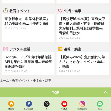
教育イベント
生活・健康
東京都市大「科学体験教室」
【高校野球2026夏】東海大甲
24の実験企画…小中向け9/6
府・健大高崎・有明・長崎日
大が勝利…第4日は遊学館vs
2026.8.7 Fri 18:15
青森山田ほか
2026.8.8 Sat 9:52
デジタル生活
趣味・娯楽
Google、アプリ向け年齢確認
【夏休み2026】魚に触れて学
APIを年内に世界展開…未成年
ぶ「おさかな」イベント8/8…
者保護を強化
川崎市
2026.7.31 Fri 13:45
2026.8.7 Fri 10:45
ホーム
›
教育イベント
›
中学生
›
記事
TOP
Home
Facebook
X
YouTube
Instagram
line