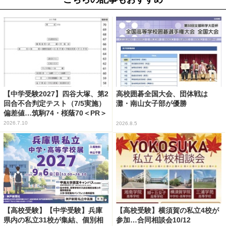
【中学受験2027】四谷大塚、第2
高校囲碁全国大会、団体戦は
回合不合判定テスト（7/5実施）
灘・南山女子部が優勝
偏差値…筑駒74・桜蔭70＜PR＞
2026.7.10
2026.8.5
【高校受験】【中学受験】兵庫
【高校受験】横須賀の私立4校が
県内の私立31校が集結、個別相
参加…合同相談会10/12