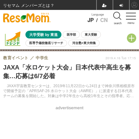
リセマム メンバーズ
Language
JP
/
CN
menu
search
大学受験 by 東進
医学部
東大受験
医専予備校徹底リサーチ
河合塾×東大特集
親子で考える大学選び
高校受験
中学受験
小学校受験
教育イベント
中学生
2019.4.16 Tue 17:15
共通テスト
夏休み
8月開催学校説明会・相談会
JAXA「水ロケット大会」日本代表中高生を募
8月開催イベント・WS
全国公立高校 過去問
人気記事
集…応募は6/7必着
自由研究教材（小学生向け）
自由研究教材（中学生向け）
ランキング
JAXA宇宙教育センターは、2019年11月22日から24日まで神奈川県相模原市
で開催予定の「APRSAF-26 水ロケット大会（AWRE）」に派遣する日本代表
チームの募集を開始した。対象は中学2年生から高校1年生とその指導者。応募
は6月7日必着で受け付ける。
advertisement