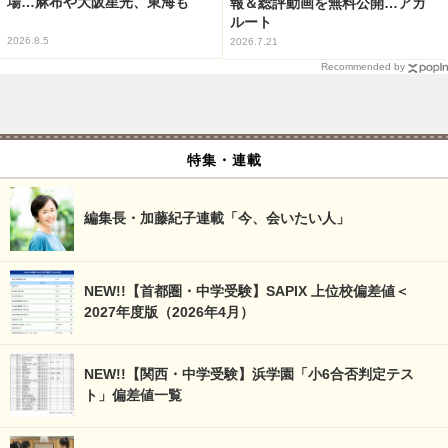
場…麻布や大阪星光、東海も
報＆総評動画を無料公開…アガ
ルート
2026.8.5
2026.7.21
Recommended by
特集・連載
編集長・加藤紀子連載「今、会いたい人」
NEW!!【首都圏・中学受験】SAPIX 上位校偏差値＜
2027年度版（2026年4月）
NEW!!【関西・中学受験】浜学園「小6合否判定テス
ト」偏差値一覧