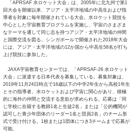
「APRSAF 水ロケット大会」は、2005年に北九州で第1
回大会を開催以来、アジア・太平洋地域の中高生および指
導者を対象に毎年開催されている大会。水ロケット競技を
中心とした宇宙教育プログラムを実施し、宇宙のさまざま
なテーマを通して同じ志を持つアジア・太平洋地域の仲間
と国際交流を図る。シンガポールで開催された2018年大会
には、アジア・太平洋地域の12か国から中高生58名が打ち
上げ競技に参加した。
JAXA宇宙教育センターでは、「APRSAF-26 水ロケット
大会」に派遣する日本代表を募集している。募集対象は、
2019年11月24日時点で16歳以下の中学2年生から高校1年生
とその指導者。水ロケットおよび宇宙に関心があり、積極
的に海外の仲間と交流する意欲が求められる。応募は「同
じ学校に在籍する教師1名と生徒2名」または「公的機関が
認可した青少年団体のリーダー1名と団員2名」のチーム形
式で受け付ける。1校または1団体につき3チームまで応募が
可能。