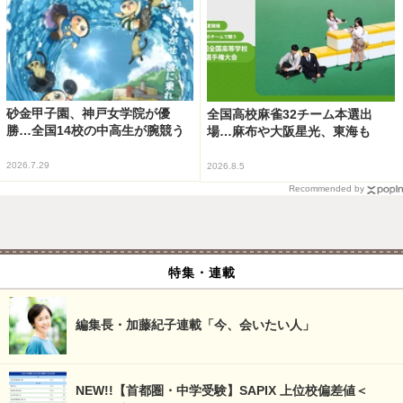
砂金甲子園、神戸女学院が優
全国高校麻雀32チーム本選出
勝…全国14校の中高生が腕競う
場…麻布や大阪星光、東海も
2026.7.29
2026.8.5
Recommended by
特集・連載
編集長・加藤紀子連載「今、会いたい人」
NEW!!【首都圏・中学受験】SAPIX 上位校偏差値＜