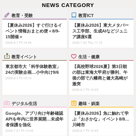
NEWS CATEGORY
教育・受験
教育ICT
【夏休み2026】すぐ行けるイ
【夏休み2026】東大メタバー
ベント情報おまとめ便＜8/9-
ス工学部、生成AIなどジュニ
15開催＞
ア講座6選
2026.8.7 Fri 19:45
2026.7.30 Thu 11:15
教育イベント
生活・健康
東京都市大「科学体験教室」
【高校野球2026夏】第3日朝
24の実験企画…小中向け9/6
の部は東海大甲府が勝利、午
後の部で八幡商と健大高崎が
2026.8.7 Fri 18:15
激突
2026.8.7 Fri 12:45
デジタル生活
趣味・娯楽
Google、アプリ向け年齢確認
【夏休み2026】魚に触れて学
APIを年内に世界展開…未成年
ぶ「おさかな」イベント8/8…
者保護を強化
川崎市
2026.7.31 Fri 13:45
2026.8.7 Fri 10:45