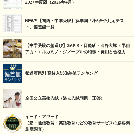
2027年度版（2026年4月）
NEW!!【関西・中学受験】浜学園「小6合否判定テス
ト」偏差値一覧
【中学受験の塾選び】SAPIX・日能研・四谷大塚・早稲
アカ・エルカミノ・グノーブルの特徴・費用と合格力
都道府県別 高校入試偏差値ランキング
全国公立高校入試（過去入試問題・正答）
イード・アワード
（塾・通信教育・英語教育などの教育サービスの顧客満
足度調査）