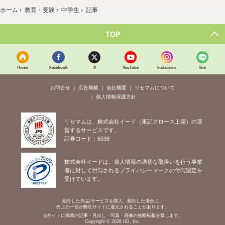
ホーム
›
教育・受験
›
中学生
›
記事
TOP
Home
Facebook
X
YouTube
Instagram
line
お問合せ
広告掲載
会社概要
リセマムについて
個人情報保護方針
リセマムは、株式会社イード（東証グロース上場）の運
営するサービスです。
証券コード：6038
株式会社イードは、個人情報の適切な取扱いを行う事業
者に対して付与されるプライバシーマークの付与認定を
受けています。
紹介した商品/サービスを購入、契約した場合に、
売上の一部が弊社サイトに還元されることがあります。
当サイトに掲載の記事・見出し・写真・画像の無断転載を禁じます。
Copyright © 2026 IID, Inc.