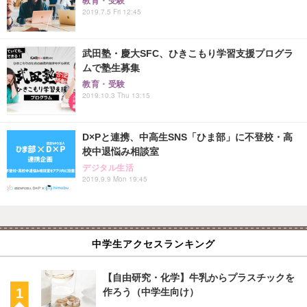
教育・受験
2019.7.5 Fri 12:45
武田塾・慶大SFC、ひきこもり学習支援プログラ
ムで塾生募集
教育・受験
2019.10.3 Thu 13:15
D×Pと連携、中高生SNS「ひま部」に不登校・高
校中退悩み相談室
デジタル生活
2019.9.9 Mon 19:45
中学生アクセスランキング
【自由研究・化学】牛乳からプラスチックを
作ろう（中学生向け）