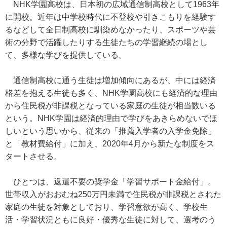
NHK学園高校は、日本初の広域通信制高校として1963年
に開校。近年は中学校時代に不登校や引きこもりを経験す
るなどして全日制高校に馴染めなかったり、スポーツや芸
術の分野で活躍したりする生徒たちの学習継続の場とし
て、多様な学びを提供している。
通信制高校に通う生徒は増加傾向にあるが、中には経済
格差を抱える生徒も多く、NHK学園高校にも経済的な理由
から住民税が非課税となっている家庭の生徒が相当数いる
という。NHK学園は経済的理由で学びをあきらめないでほ
しいという思いから、従来の「推薦入学者の入学金免除」
と「教材費給付」に加え、2020年4月から新たな制度をス
タートさせる。
ひとつは、返還不要の奨学金「学習サポート金給付」。
世帯収入がおおむね250万円未満で住民税が非課税とされた
家庭の生徒を対象としており、学習意欲が高く、学校生
活・学習状況ともに良好・優秀な生徒に対して、選考のう