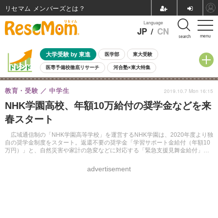
リセマム メンバーズ
Language
JP
/
CN
menu
search
大学受験 by 東進
医学部
東大受験
医専予備校徹底リサーチ
河合塾×東大特集
親子で考える大学選び
高校受験
中学受験
小学校受験
教育・受験
中学生
2019.10.7 Mon 16:15
共通テスト
夏休み
8月開催学校説明会・相談会
NHK学園高校、年額10万給付の奨学金などを来
8月開催イベント・WS
全国公立高校 過去問
人気記事
春スタート
自由研究教材（小学生向け）
自由研究教材（中学生向け）
ランキング
広域通信制の「NHK学園高等学校」を運営するNHK学園は、2020年度より独
自の奨学金制度をスタート。返還不要の奨学金「学習サポート金給付（年額10
万円）」と、自然災害や家計の急変などに対応する「緊急支援見舞金給付」に
より、生徒の学習継続を後押しする。
advertisement