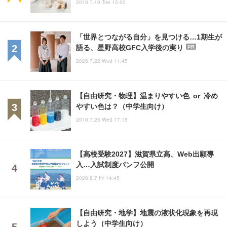
2018.7.10 Tue 15:00
「世界とつながる自分」を見つける…1期生が
語る、星野高校GFC入学後の実り
PR
2026.7.22 Wed 11:45
【自由研究・物理】温まりやすい色 or 冷め
やすい色は？（中学生向け）
2018.7.25 Wed 17:15
【高校受験2027】滋賀県立高、Web出願導
入…入試制度パンフ公開
2026.8.7 Fri 14:45
【自由研究・地学】地震の液状化現象を再現
しよう（中学生向け）