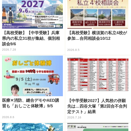
【高校受験】【中学受験】兵庫
【高校受験】横須賀の私立4校が
県内の私立31校が集結、個別相
参加…合同相談会10/12
談会9/6
2026.7.28
2026.8.5
医療✕消防、縫合デモやAED講
【中学受験2027】人気校の併願
習も「おしごと体験博」9/5
先は…四谷大塚「第2回合不合判
定テスト」結果
2026.8.6
2026.7.16