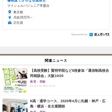
修制度でさらなる成長も
マイシェルパジュニア常盤台
東京都
月給28万円～
正社員
Sponsored by
関連ニュース
【高校受験】賢明学院など8校参加「通信制高校合
同相談会」大阪10/20
教育・受験
2019.9.30 Mon 14:15
N高・通学コース、2020年4月に札幌・神戸・広
島・横浜・名古屋開校