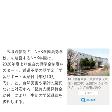
広域通信制の「NHK学園高等学
校」を運営するNHK学園は、
2020年度より独自の奨学金制度を
スタート。返還不要の奨学金「学
習サポート金給付（年額10万
NHK学園高校 東京本校（東
円）」と、自然災害や家計の急変
京・国立市）全国に40か所の
スクーリング会場がある
などに対応する「緊急支援見舞金
全 2 枚
給付」により、生徒の学習継続を
拡大写真
後押しする。