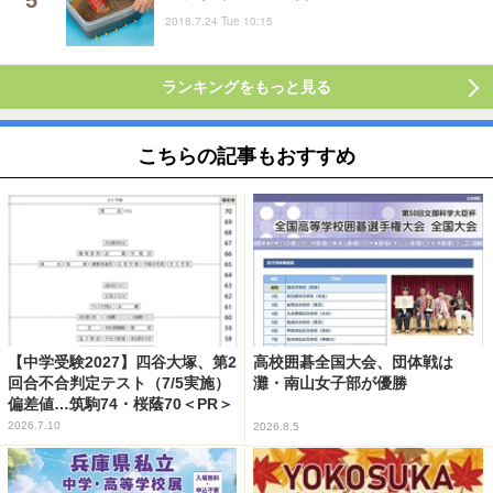
2018.7.24 Tue 10:15
ランキングをもっと見る
こちらの記事もおすすめ
【中学受験2027】四谷大塚、第2
高校囲碁全国大会、団体戦は
回合不合判定テスト（7/5実施）
灘・南山女子部が優勝
偏差値…筑駒74・桜蔭70＜PR＞
2026.7.10
2026.8.5