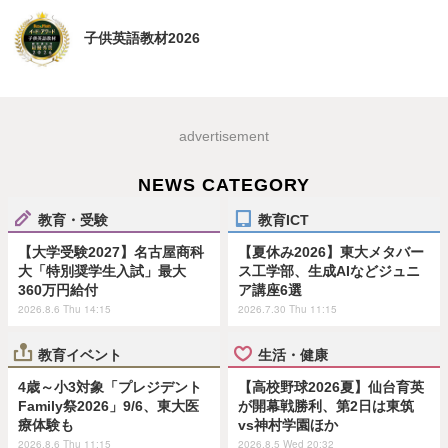
子供英語教材2026
advertisement
NEWS CATEGORY
教育・受験
教育ICT
【大学受験2027】名古屋商科
【夏休み2026】東大メタバー
大「特別奨学生入試」最大
ス工学部、生成AIなどジュニ
360万円給付
ア講座6選
2026.8.6 Thu 14:15
2026.7.30 Thu 11:15
教育イベント
生活・健康
4歳～小3対象「プレジデント
【高校野球2026夏】仙台育英
Family祭2026」9/6、東大医
が開幕戦勝利、第2日は東筑
療体験も
vs神村学園ほか
2026.8.6 Thu 11:15
2026.8.5 Wed 20:32