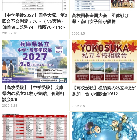
【中学受験2027】四谷大塚、第2
高校囲碁全国大会、団体戦は
回合不合判定テスト（7/5実施）
灘・南山女子部が優勝
偏差値…筑駒74・桜蔭70＜PR＞
2026.7.10
2026.8.5
【高校受験】【中学受験】兵庫
【高校受験】横須賀の私立4校が
県内の私立31校が集結、個別相
参加…合同相談会10/12
談会9/6
2026.7.28
2026.8.5