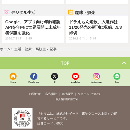
デジタル生活
趣味・娯楽
Google、アプリ向け年齢確認
ドラえもん短歌、入選作は
APIを年内に世界展開…未成年
11/20発売の新刊に収録…9/3
者保護を強化
締切
2026.7.31 Fri 13:45
2026.8.6 Thu 15:15
ホーム
›
生活・健康
›
高校生
›
記事
TOP
Home
Facebook
X
YouTube
Instagram
line
お問合せ
広告掲載
会社概要
リセマムについて
個人情報保護方針
リセマムは、株式会社イード（東証グロース上場）の運
営するサービスです。
証券コード：6038