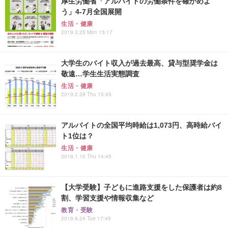
厚生労働省「アルバイトの労働条件を確かめよ
う」4-7月全国展開
生活・健康
2019.3.25 Mon 15:17
大学生のバイト収入が過去最高、貸与型奨学金は
敬遠…学生生活実態調査
生活・健康
2019.2.28 Thu 15:45
アルバイトの全国平均時給は1,073円、高時給バイ
ト1位は？
生活・健康
2019.1.10 Thu 14:45
【大学受験】子どもに進路支援をした保護者は約8
割、学習支援や情報収集など
教育・受験
2019.9.24 Tue 17:45