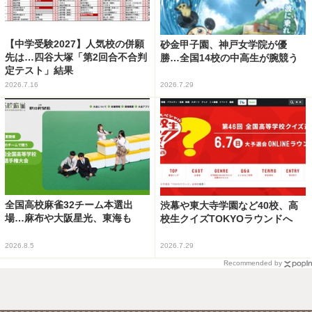
【中学受験2027】人気校の併願
砂金甲子園、神戸女学院が優
先は…四谷大塚「第2回合不合判
勝…全国14校の中高生が腕競う
定テスト」結果
2026.7.16
2026.7.29
全国高校麻雀32チーム本選出
渋幕や東大寺学園など40校、高
場…麻布や大阪星光、東海も
校生クイズTOKYOラウンドへ
2026.8.5
2026.7.29
Recommended by