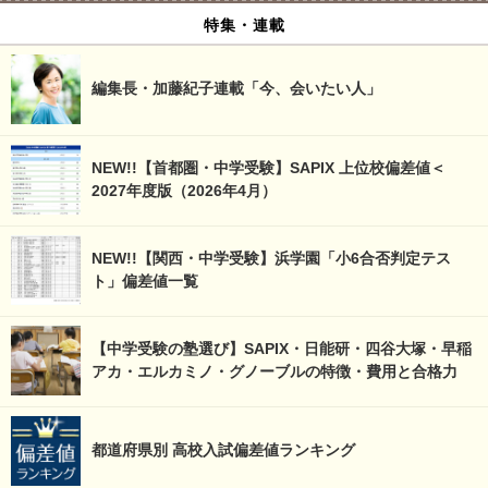
特集・連載
編集長・加藤紀子連載「今、会いたい人」
NEW!!【首都圏・中学受験】SAPIX 上位校偏差値＜
2027年度版（2026年4月）
NEW!!【関西・中学受験】浜学園「小6合否判定テス
ト」偏差値一覧
【中学受験の塾選び】SAPIX・日能研・四谷大塚・早稲
アカ・エルカミノ・グノーブルの特徴・費用と合格力
都道府県別 高校入試偏差値ランキング