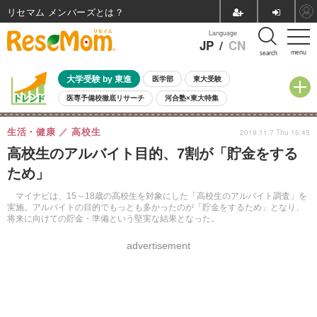
リセマム メンバーズ
Language
JP
/
CN
menu
search
大学受験 by 東進
医学部
東大受験
医専予備校徹底リサーチ
河合塾×東大特集
親子で考える大学選び
高校受験
中学受験
小学校受験
生活・健康
高校生
2019.11.7 Thu 16:45
共通テスト
夏休み
8月開催学校説明会・相談会
高校生のアルバイト目的、7割が「貯金をする
8月開催イベント・WS
全国公立高校 過去問
人気記事
ため」
自由研究教材（小学生向け）
自由研究教材（中学生向け）
ランキング
マイナビは、15～18歳の高校生を対象にした「高校生のアルバイト調査」を
実施。アルバイトの目的でもっとも多かったのが「貯金をするため」となり、
将来に向けての貯金・準備という堅実な結果となった。
advertisement