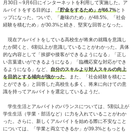
月30日～9月6日にインターネットを利用して実施した。ア
ルバイトをする目的は、
「貯金をするため」が66.7%
とト
ップになった。ついで、「趣味のため」が48.5%、「社会
経験を積むため」が30.3%と続き、堅実な回答となった。
現在アルバイトをしている高校生が将来の就職を意識し
たか聞くと、6割以上が意識していることがわかった。具体
的な内容として「挨拶や接客ができるようになる」「正し
い言葉遣いができるようになる」「臨機応変な対応ができ
るようになる」など、
自分のスキルより対人スキルの向上
を目的とする傾向が強かった
。また、「社会経験を積むこ
とができる」と回答した高校生も多く、将来に向けての意
識を持ってアルバイトを選定しているようだ。
学生生活とアルバイトのバランスについては、5割以上が
学生生活（学業・部活など）に力を入れていることがわか
った。さらに、新しくアルバイトを始める際に不安なこと
については、「学業と両立できるか」が39.3%ともっとも