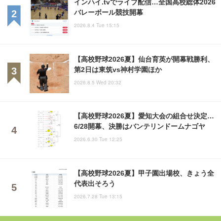
インハイ.tvでライブ配信…全国高校総体2026
バレーボール競技開幕
2026.8.4 Tue 15:15
【高校野球2026夏】仙台育英が開幕戦勝利、
第2日は東筑vs神村学園ほか
2026.8.5 Wed 20:32
【高校野球2026夏】愛知大会の組合せ決定…
6/28開幕、決勝はバンテリンドームナゴヤ
2026.6.30 Tue 12:25
【高校野球2026夏】甲子園出場校、きょう全
代表出そろう
2026.7.28 Tue 13:15