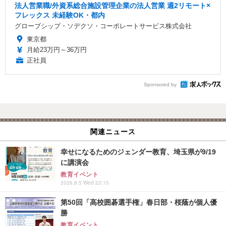
法人営業職/外資系総合施設管理企業の法人営業 週2リモート×
フレックス 未経験OK・都内
グローブシップ・ソデクソ・コーポレートサービス株式会社
東京都
月給23万円～36万円
正社員
Sponsored by
関連ニュース
幸せになるためのジェンダー教育、埼玉県が9/19
に講演会
教育イベント
2026.8.5 Wed 23:15
第50回「高校囲碁選手権」春日部・桜蔭が個人優
勝
教育イベント