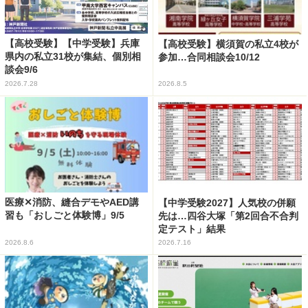
【高校受験】【中学受験】兵庫
【高校受験】横須賀の私立4校が
県内の私立31校が集結、個別相
参加…合同相談会10/12
談会9/6
2026.7.28
2026.8.5
医療✕消防、縫合デモやAED講
【中学受験2027】人気校の併願
習も「おしごと体験博」9/5
先は…四谷大塚「第2回合不合判
定テスト」結果
2026.8.6
2026.7.16