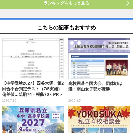
ランキングをもっと見る
こちらの記事もおすすめ
【中学受験2027】四谷大塚、第2
高校囲碁全国大会、団体戦は
回合不合判定テスト（7/5実施）
灘・南山女子部が優勝
偏差値…筑駒74・桜蔭70＜PR＞
2026.7.10
2026.8.5