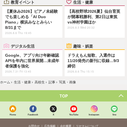
教育イベント
生活・健康
【夏休み2026】ピアノ未経験
【高校野球2026夏】仙台育英
でも楽しめる「AI Duo
が開幕戦勝利、第2日は東筑
Piano」横浜みなとみらい
vs神村学園ほか
8/31まで
2026.8.5 Wed 20:32
2026.8.6 Thu 19:45
デジタル生活
趣味・娯楽
Google、アプリ向け年齢確認
ドラえもん短歌、入選作は
APIを年内に世界展開…未成年
11/20発売の新刊に収録…9/3
者保護を強化
締切
2026.7.31 Fri 13:45
2026.8.6 Thu 15:15
ホーム
›
生活・健康
›
高校生
›
記事
›
写真・画像
TOP
Home
Facebook
X
YouTube
Instagram
line
お問合せ
広告掲載
会社概要
リセマムについて