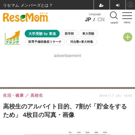
リセマム メンバーズ
Language
JP
/
CN
menu
search
大学受験 by 東進
医学部
東大受験
医専予備校徹底リサーチ
河合塾×東大特集
親子で考える大学選び
高校受験
中学受験
小学校受験
advertisement
共通テスト
夏休み
8月開催学校説明会・相談会
8月開催イベント・WS
全国公立高校 過去問
人気記事
自由研究教材（小学生向け）
自由研究教材（中学生向け）
ランキング
生活・健康
高校生
2019.11.7（木） 16:45
高校生のアルバイト目的、7割が「貯金をする
ため」 4枚目の写真・画像