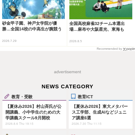
砂金甲子園、神戸女学院が優
全国高校麻雀32チーム本選出
勝…全国14校の中高生が腕競う
場…麻布や大阪星光、東海も
2026.7.29
2026.8.5
Recommended by
advertisement
NEWS CATEGORY
教育・受験
教育ICT
【夏休み2026】村山斉氏が公
【夏休み2026】東大メタバー
開講義、小中学生のための大
ス工学部、生成AIなどジュニ
学講義スクール9月開校
ア講座6選
2026.8.6 Thu 19:15
2026.7.30 Thu 11:15