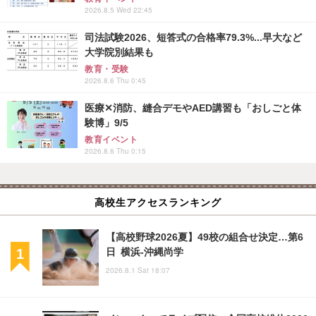
2026.8.5 Wed 22:45
司法試験2026、短答式の合格率79.3%...早大など
大学院別結果も
教育・受験
2026.8.6 Thu 0:45
医療✕消防、縫合デモやAED講習も「おしごと体
験博」9/5
教育イベント
2026.8.6 Thu 0:15
高校生アクセスランキング
【高校野球2026夏】49校の組合せ決定…第6
日 横浜-沖縄尚学
2026.8.1 Sat 18:07