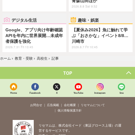
青森山田ほか
2026.8.8 Sat 9:52
デジタル生活
趣味・娯楽
Google、アプリ向け年齢確認
【夏休み2026】魚に触れて学
APIを年内に世界展開…未成年
ぶ「おさかな」イベント8/8…
者保護を強化
川崎市
2026.7.31 Fri 13:45
2026.8.7 Fri 10:45
ホーム
›
教育・受験
›
高校生
›
記事
TOP
Home
Facebook
X
YouTube
Instagram
line
お問合せ
広告掲載
会社概要
リセマムについて
個人情報保護方針
リセマムは、株式会社イード（東証グロース上場）の運
営するサービスです。