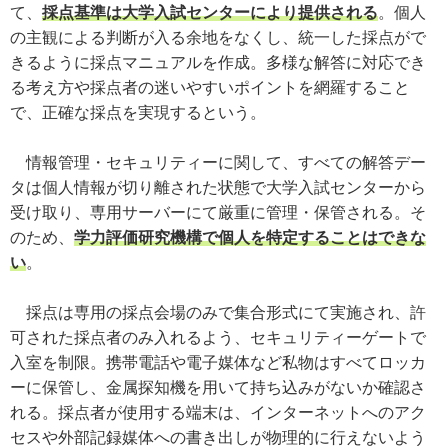
て、
採点基準は大学入試センターにより提供される
。個人
の主観による判断が入る余地をなくし、統一した採点がで
きるように採点マニュアルを作成。多様な解答に対応でき
る考え方や採点者の迷いやすいポイントを網羅すること
で、正確な採点を実現するという。
情報管理・セキュリティーに関して、すべての解答デー
タは個人情報が切り離された状態で大学入試センターから
受け取り、専用サーバーにて厳重に管理・保管される。そ
のため、
学力評価研究機構で個人を特定することはできな
い
。
採点は専用の採点会場のみで集合形式にて実施され、許
可された採点者のみ入れるよう、セキュリティーゲートで
入室を制限。携帯電話や電子媒体など私物はすべてロッカ
ーに保管し、金属探知機を用いて持ち込みがないか確認さ
れる。採点者が使用する端末は、インターネットへのアク
セスや外部記録媒体への書き出しが物理的に行えないよう