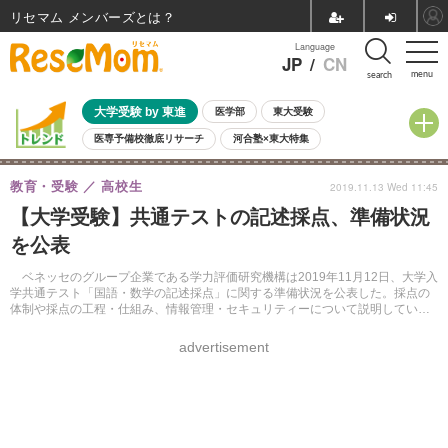
リセマム メンバーズ
Language
JP
/
CN
menu
search
大学受験 by 東進
医学部
東大受験
医専予備校徹底リサーチ
河合塾×東大特集
親子で考える大学選び
高校受験
中学受験
小学校受験
教育・受験
高校生
2019.11.13 Wed 11:45
共通テスト
夏休み
8月開催学校説明会・相談会
【大学受験】共通テストの記述採点、準備状況
8月開催イベント・WS
全国公立高校 過去問
人気記事
を公表
自由研究教材（小学生向け）
自由研究教材（中学生向け）
ランキング
ベネッセのグループ企業である学力評価研究機構は2019年11月12日、大学入
学共通テスト「国語・数学の記述採点」に関する準備状況を公表した。採点の
体制や採点の工程・仕組み、情報管理・セキュリティーについて説明してい
る。
advertisement