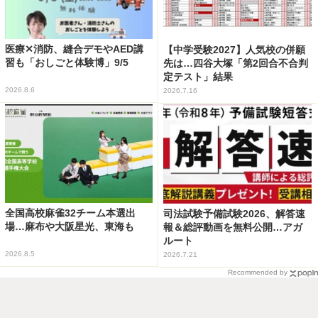
医療✕消防、縫合デモやAED講
【中学受験2027】人気校の併願
習も「おしごと体験博」9/5
先は…四谷大塚「第2回合不合判
定テスト」結果
2026.8.6
2026.7.16
全国高校麻雀32チーム本選出
司法試験予備試験2026、解答速
場…麻布や大阪星光、東海も
報＆総評動画を無料公開…アガ
ルート
2026.8.5
2026.7.21
Recommended by