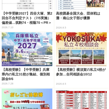
【中学受験2027】四谷大塚、第2
高校囲碁全国大会、団体戦は
回合不合判定テスト（7/5実施）
灘・南山女子部が優勝
偏差値…筑駒74・桜蔭70＜PR＞
2026.7.10
2026.8.5
【高校受験】【中学受験】兵庫
【高校受験】横須賀の私立4校が
県内の私立31校が集結、個別相
参加…合同相談会10/12
談会9/6
2026.7.28
2026.8.5