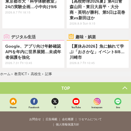
東京都市大「科学体験教室」
【高校野球2026夏】第4日青
24の実験企画…小中向け9/6
森山田・東日大昌平・大分
商・英明が勝利、第5日は花巻
2026.8.7 Fri 18:15
東vs新田ほか
2026.8.9 Sun 9:15
デジタル生活
趣味・娯楽
Google、アプリ向け年齢確認
【夏休み2026】魚に触れて学
APIを年内に世界展開…未成年
ぶ「おさかな」イベント8/8…
者保護を強化
川崎市
2026.7.31 Fri 13:45
2026.8.7 Fri 10:45
ホーム
›
教育ICT
›
高校生
›
記事
TOP
Home
Facebook
X
YouTube
Instagram
line
お問合せ
広告掲載
会社概要
リセマムについて
個人情報保護方針