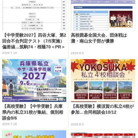
【中学受験2027】四谷大塚、第2
高校囲碁全国大会、団体戦は
回合不合判定テスト（7/5実施）
灘・南山女子部が優勝
偏差値…筑駒74・桜蔭70＜PR＞
2026.7.10
2026.8.5
【高校受験】【中学受験】兵庫
【高校受験】横須賀の私立4校が
県内の私立31校が集結、個別相
参加…合同相談会10/12
談会9/6
2026.7.28
2026.8.5