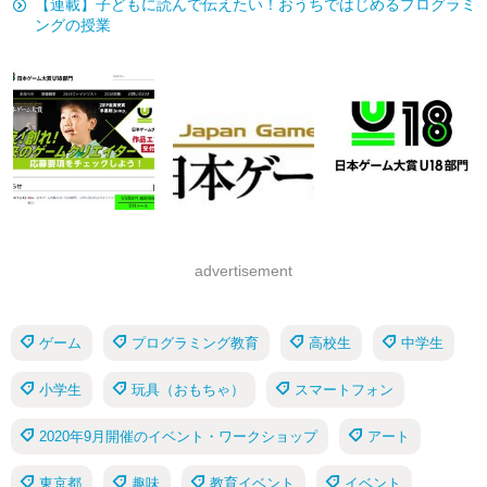
【連載】子どもに読んで伝えたい！おうちではじめるプログラミ
ングの授業
advertisement
ゲーム
プログラミング教育
高校生
中学生
小学生
玩具（おもちゃ）
スマートフォン
2020年9月開催のイベント・ワークショップ
アート
東京都
趣味
教育イベント
イベント