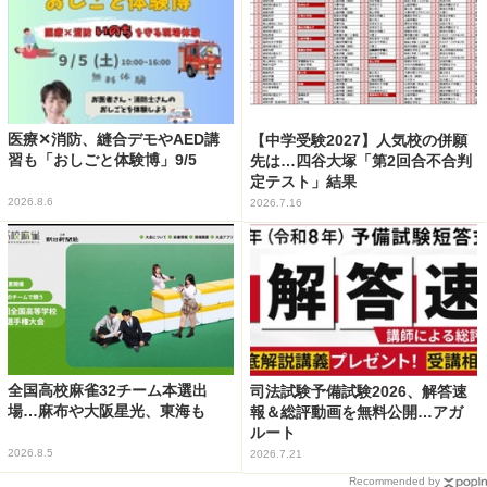
医療✕消防、縫合デモやAED講
【中学受験2027】人気校の併願
習も「おしごと体験博」9/5
先は…四谷大塚「第2回合不合判
定テスト」結果
2026.8.6
2026.7.16
全国高校麻雀32チーム本選出
司法試験予備試験2026、解答速
場…麻布や大阪星光、東海も
報＆総評動画を無料公開…アガ
ルート
2026.8.5
2026.7.21
Recommended by