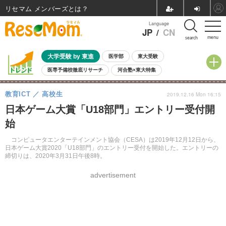
リセマム メンバーズ
Language
JP
/
CN
menu
search
大学受験 by 東進
医学部
東大受験
医専予備校徹底リサーチ
河合塾×東大特集
親子で考える大学選び
高校受験
中学受験
小学校受験
教育ICT
高校生
2019.12.16 Mon 16:15
共通テスト
夏休み
8月開催学校説明会・相談会
日本ゲーム大賞「U18部門」エントリー受付開
8月開催イベント・WS
全国公立高校 過去問
人気記事
始
自由研究教材（小学生向け）
自由研究教材（中学生向け）
ランキング
コンピュータエンターテインメント協会（CESA）は2019年12月12日から、
日本ゲーム大賞2020「U18部門」のエントリー受付を開始した。エントリーの
締切りは、2020年3月31日午後8時。
advertisement