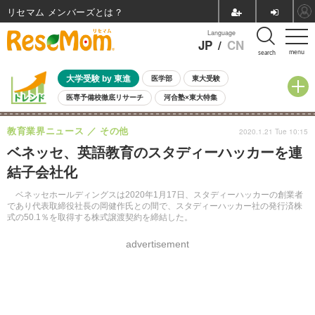
リセマム メンバーズ
Language
JP
/
CN
menu
search
大学受験 by 東進
医学部
東大受験
医専予備校徹底リサーチ
河合塾×東大特集
親子で考える大学選び
高校受験
中学受験
小学校受験
教育業界ニュース
その他
2020.1.21 Tue 10:15
共通テスト
夏休み
8月開催学校説明会・相談会
ベネッセ、英語教育のスタディーハッカーを連
8月開催イベント・WS
全国公立高校 過去問
人気記事
結子会社化
自由研究教材（小学生向け）
自由研究教材（中学生向け）
ランキング
ベネッセホールディングスは2020年1月17日、スタディーハッカーの創業者
であり代表取締役社長の岡健作氏との間で、スタディーハッカー社の発行済株
式の50.1％を取得する株式譲渡契約を締結した。
advertisement