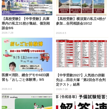
【高校受験】【中学受験】兵庫
【高校受験】横須賀の私立4校が
県内の私立31校が集結、個別相
参加…合同相談会10/12
談会9/6
2026.7.28
2026.8.5
医療✕消防、縫合デモやAED講
【中学受験2027】人気校の併願
習も「おしごと体験博」9/5
先は…四谷大塚「第2回合不合判
定テスト」結果
2026.8.6
2026.7.16