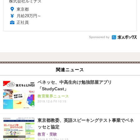
株式会社ルミナス
東京都
月給29万円～
正社員
Sponsored by
関連ニュース
ベネッセ、中高生向け勉強部屋アプリ
「StudyCast」
教育業界ニュース
2019.12.6 Fri 10:15
東京都教委、英語スピーキングテスト事業でベネ
ッセと協定
教育・受験
2019.8.22 Thu 11:15