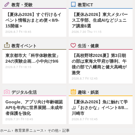
教育・受験
教育ICT
【夏休み2026】すぐ行けるイ
【夏休み2026】東大メタバー
ベント情報おまとめ便＜8/9-
ス工学部、生成AIなどジュニ
15開催＞
ア講座6選
2026.8.7 Fri 19:45
2026.7.30 Thu 11:15
教育イベント
生活・健康
東京都市大「科学体験教室」
【高校野球2026夏】第3日朝
24の実験企画…小中向け9/6
の部は東海大甲府が勝利、午
後の部で八幡商と健大高崎が
2026.8.7 Fri 18:15
激突
2026.8.7 Fri 12:45
デジタル生活
趣味・娯楽
Google、アプリ向け年齢確認
【夏休み2026】魚に触れて学
APIを年内に世界展開…未成年
ぶ「おさかな」イベント8/8…
者保護を強化
川崎市
2026.7.31 Fri 13:45
2026.8.7 Fri 10:45
ホーム
›
教育業界ニュース
›
その他
›
記事