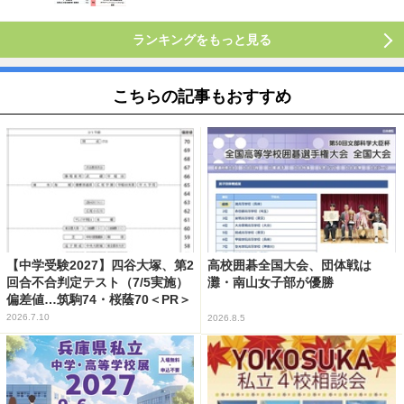
ランキングをもっと見る
こちらの記事もおすすめ
【中学受験2027】四谷大塚、第2
高校囲碁全国大会、団体戦は
回合不合判定テスト（7/5実施）
灘・南山女子部が優勝
偏差値…筑駒74・桜蔭70＜PR＞
2026.7.10
2026.8.5