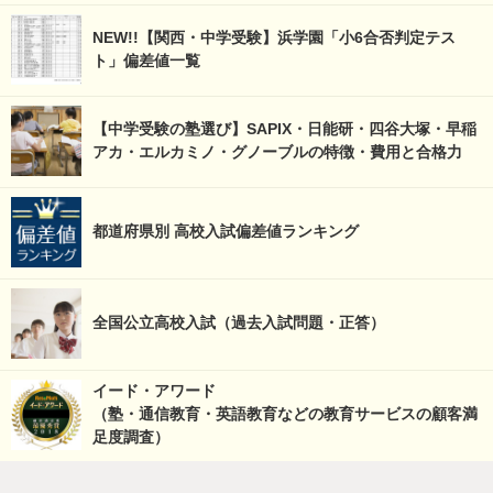
NEW!!【関西・中学受験】浜学園「小6合否判定テス
ト」偏差値一覧
【中学受験の塾選び】SAPIX・日能研・四谷大塚・早稲
アカ・エルカミノ・グノーブルの特徴・費用と合格力
都道府県別 高校入試偏差値ランキング
全国公立高校入試（過去入試問題・正答）
イード・アワード
（塾・通信教育・英語教育などの教育サービスの顧客満
足度調査）