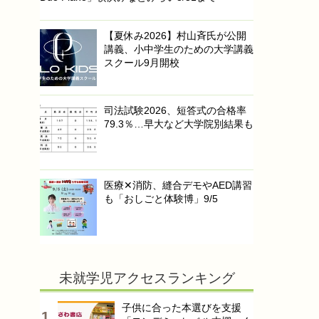
【夏休み2026】村山斉氏が公開
講義、小中学生のための大学講義
スクール9月開校
司法試験2026、短答式の合格率
79.3％…早大など大学院別結果も
医療✕消防、縫合デモやAED講習
も「おしごと体験博」9/5
未就学児アクセスランキング
子供に合った本選びを支援