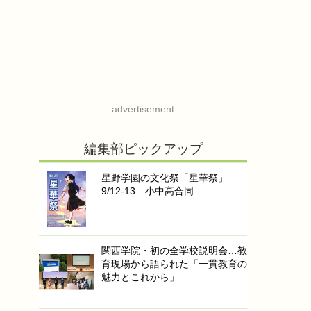
advertisement
編集部ピックアップ
星野学園の文化祭「星華祭」
9/12-13…小中高合同
関西学院・初の全学校説明会…教
育現場から語られた「一貫教育の
魅力とこれから」