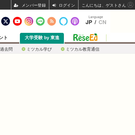
ログイン
こんにちは、ゲストさん
Language
JP
/
CN
ント
大学受験 by 東進
過去問
ミツカル学び
ミツカル教育通信