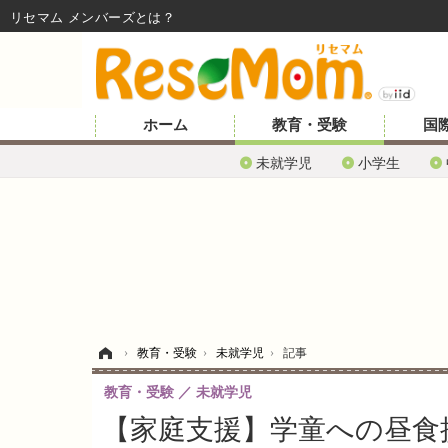
リセマム メンバーズ
ホーム
教育・受験
国
未就学児
小学生
ホーム
›
教育・受験
›
未就学児
›
記事
教育・受験
未就学児
【家庭支援】学童への昼食