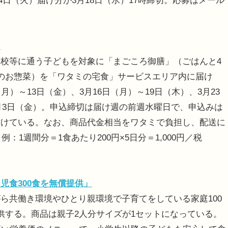
24日（火）届け分が3月18日（水）17時締切。応募はメール
」
校等に通う子どもを対象に「まごころ御膳」（ごはんと4
のお惣菜）を「ワタミの宅食」サービスエリア内に届け
）～13日（金）、3月16日（月）～19日（木）、3月23
4月3日（金）。申込締切は届け週の前週水曜日で、申込みは
付けている。なお、商品代金相当をワタミで負担し、配送に
：1週間分＝1食あたり200円×5日分＝1,000円／税
幼児食300食を無償提供」
共働き環境やひとり親環境で子育てをしている家庭100
供する。商品は親子2人分サイズが1セットになっている。