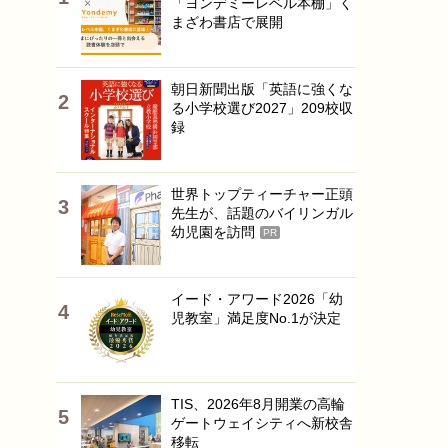
「ヨンデミーレベル本棚」く
まざわ書店で展開
朝日新聞出版「英語に強くな
る小学校選び2027」209校収
録
世界トップティーチャー正頭
先生が、話題のバイリンガル
幼児園を訪問
PR
イード・アワード2026「幼
児教室」満足度No.1が決定
TIS、2026年8月開業の高輪
ゲートウェイシティへ新校舎
移転