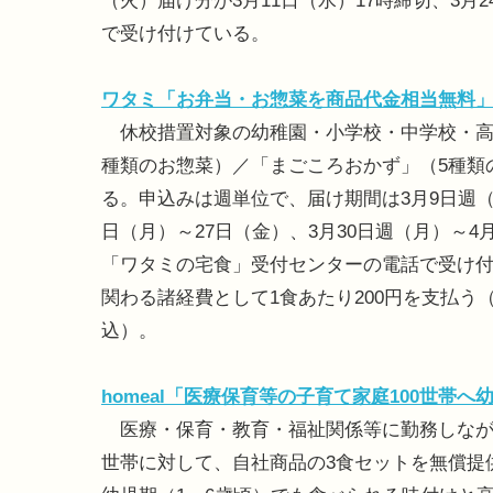
（火）届け分が3月11日（水）17時締切、3月
で受け付けている。
ワタミ「お弁当・お惣菜を商品代金相当無料
休校措置対象の幼稚園・小学校・中学校・高
種類のお惣菜）／「まごころおかず」（5種類
る。申込みは週単位で、届け期間は3月9日週（月
日（月）～27日（金）、3月30日週（月）～
「ワタミの宅食」受付センターの電話で受け
関わる諸経費として1食あたり200円を支払う（例
込）。
homeal「医療保育等の子育て家庭100世帯へ
医療・保育・教育・福祉関係等に勤務しながら
世帯に対して、自社商品の3食セットを無償提