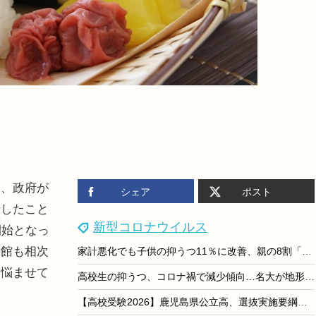
、政府が
シェア
ポスト
請したこと
新型コロナウイルス
開始となっ
休館も相次
家計悪化でも子供の抑うつ11％に改善、親の8割「時間ない」
を悩ませて
高校生の抑うつ、コロナ禍で減少傾向…名大が地形図で可視化
【高校受験2026】鹿児島県公立高、選抜実施要綱を公表