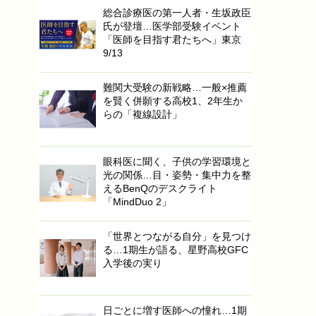
総合診療医の第一人者・生坂政臣
氏が登壇…医学部受験イベント
「医師を目指す君たちへ」東京
9/13
難関大受験の新戦略…一般×推薦
を賢く併願する高校1、2年生か
らの「複線設計」
眼科医に聞く、子供の学習環境と
光の関係…目・姿勢・集中力を整
えるBenQのデスクライト
「MindDuo 2」
「世界とつながる自分」を見つけ
る…1期生が語る、星野高校GFC
入学後の実り
日ごとに増す医師への憧れ…1期