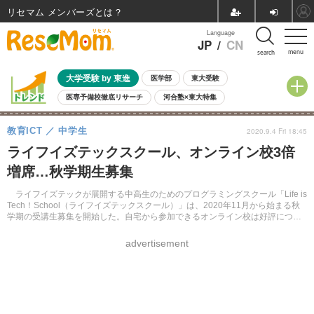
リセマム メンバーズ
Language
JP
/
CN
menu
search
大学受験 by 東進
医学部
東大受験
医専予備校徹底リサーチ
河合塾×東大特集
親子で考える大学選び
高校受験
中学受験
小学校受験
教育ICT
中学生
2020.9.4 Fri 18:45
共通テスト
夏休み
8月開催学校説明会・相談会
ライフイズテックスクール、オンライン校3倍
8月開催イベント・WS
全国公立高校 過去問
人気記事
増席…秋学期生募集
自由研究教材（小学生向け）
自由研究教材（中学生向け）
ランキング
ライフイズテックが展開する中高生のためのプログラミングスクール「Life is
Tech！School（ライフイズテックスクール）」は、2020年11月から始まる秋
学期の受講生募集を開始した。自宅から参加できるオンライン校は好評につ
き、受入人数を3倍に増席している。
advertisement