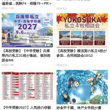
偏差値…筑駒74・桜蔭70＜PR＞
2026.7.10
2026.8.5
【高校受験】【中学受験】兵庫
【高校受験】横須賀の私立4校が
県内の私立31校が集結、個別相
参加…合同相談会10/12
談会9/6
2026.7.28
2026.8.5
【中学受験2027】人気校の併願
砂金甲子園、神戸女学院が優