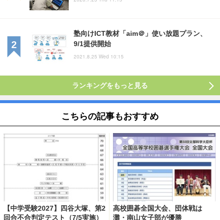
塾向けICT教材「aim＠」使い放題プラン、
9/1提供開始
2021.8.25 Wed 10:15
ランキングをもっと見る
こちらの記事もおすすめ
【中学受験2027】四谷大塚、第2
高校囲碁全国大会、団体戦は
回合不合判定テスト（7/5実施）
灘・南山女子部が優勝