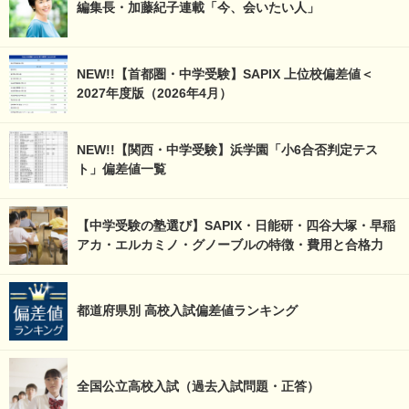
編集長・加藤紀子連載「今、会いたい人」
NEW!!【首都圏・中学受験】SAPIX 上位校偏差値＜
2027年度版（2026年4月）
NEW!!【関西・中学受験】浜学園「小6合否判定テス
ト」偏差値一覧
【中学受験の塾選び】SAPIX・日能研・四谷大塚・早稲
アカ・エルカミノ・グノーブルの特徴・費用と合格力
都道府県別 高校入試偏差値ランキング
全国公立高校入試（過去入試問題・正答）