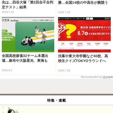
先は…四谷大塚「第2回合不合判
勝…全国14校の中高生が腕競う
定テスト」結果
2026.7.16
2026.7.29
全国高校麻雀32チーム本選出
渋幕や東大寺学園など40校、高
場…麻布や大阪星光、東海も
校生クイズTOKYOラウンドへ
2026.8.5
2026.7.29
Recommended by
特集・連載