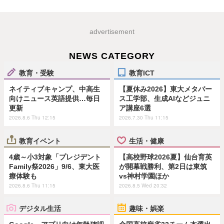
advertisement
NEWS CATEGORY
教育・受験
教育ICT
ネイティブキャンプ、中高生
【夏休み2026】東大メタバー
向けニュース英語提供…毎日
ス工学部、生成AIなどジュニ
更新
ア講座6選
2026.8.6 Thu 12:15
2026.7.30 Thu 11:15
教育イベント
生活・健康
4歳～小3対象「プレジデント
【高校野球2026夏】仙台育英
Family祭2026」9/6、東大医
が開幕戦勝利、第2日は東筑
療体験も
vs神村学園ほか
2026.8.6 Thu 11:15
2026.8.5 Wed 20:32
デジタル生活
趣味・娯楽