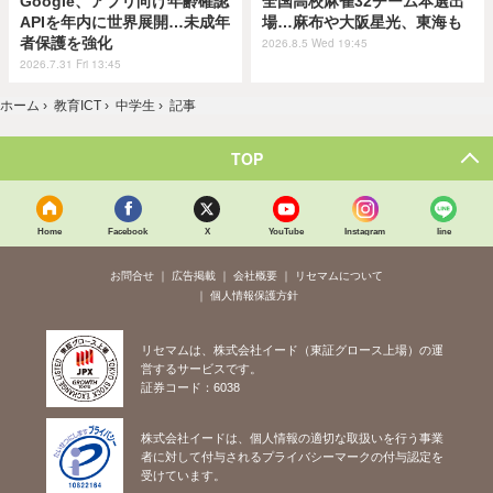
Google、アプリ向け年齢確認
全国高校麻雀32チーム本選出
APIを年内に世界展開…未成年
場…麻布や大阪星光、東海も
者保護を強化
2026.8.5 Wed 19:45
2026.7.31 Fri 13:45
ホーム
›
教育ICT
›
中学生
›
記事
TOP
Home
Facebook
X
YouTube
Instagram
line
お問合せ
広告掲載
会社概要
リセマムについて
個人情報保護方針
リセマムは、株式会社イード（東証グロース上場）の運
営するサービスです。
証券コード：6038
株式会社イードは、個人情報の適切な取扱いを行う事業
者に対して付与されるプライバシーマークの付与認定を
受けています。