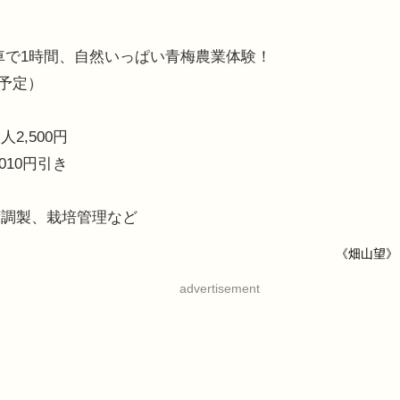
車で1時間、自然いっぱい青梅農業体験！
間予定）
,500円
10円引き
荷調製、栽培管理など
《畑山望》
advertisement