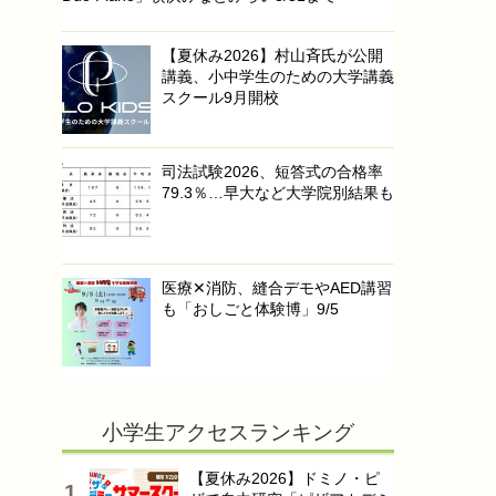
【夏休み2026】村山斉氏が公開
講義、小中学生のための大学講義
スクール9月開校
司法試験2026、短答式の合格率
79.3％…早大など大学院別結果も
医療✕消防、縫合デモやAED講習
も「おしごと体験博」9/5
小学生アクセスランキング
【夏休み2026】ドミノ・ピ