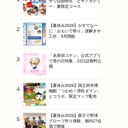
ザで自由研究「ピザアカデミ
ー」夏限定コース
【夏休み2026】がすてなー
に「おもいで祭り」謎解きや
工作…9月閉館
「名探偵コナン」公式アプリ
で母の日特集…1日1話無料公
開
【夏休み2026】国立科学博
物館「つかめ！理科ダマン」
とコラボ、限定マップ配布
【夏休み2026】親子で野球
グローブ作り体験、都内27会
場で開催