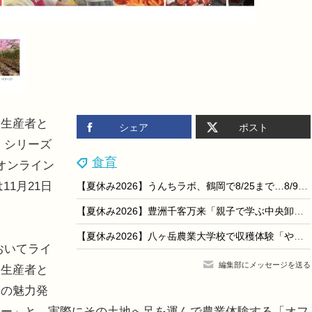
生産者と
シェア
ポスト
」シリーズ
食育
オンライン
11月21日
【夏休み2026】うんちラボ、鶴岡で8/25まで…8/9に特別WS
【夏休み2026】豊洲千客万来「親子で学ぶ中央卸売市場」8/21-22
【夏休み2026】八ヶ岳農業大学校で収穫体験「やさい博士ツアー」自由研究にも
おいてライ
編集部にメッセージを送る
業生産者と
業の魅力発
アー」と、実際にその土地へ足を運んで農業体験する「オフ