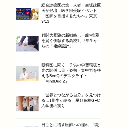
総合診療医の第一人者・生坂政臣
氏が登壇…医学部受験イベント
「医師を目指す君たちへ」東京
9/13
難関大受験の新戦略…一般×推薦
を賢く併願する高校1、2年生か
らの「複線設計」
眼科医に聞く、子供の学習環境と
光の関係…目・姿勢・集中力を整
えるBenQのデスクライト
「MindDuo 2」
「世界とつながる自分」を見つけ
る…1期生が語る、星野高校GFC
入学後の実り
日ごとに増す医師への憧れ…1期