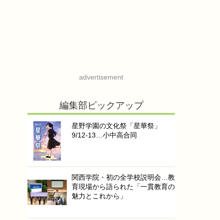
advertisement
編集部ピックアップ
星野学園の文化祭「星華祭」
9/12-13…小中高合同
関西学院・初の全学校説明会…教
育現場から語られた「一貫教育の
魅力とこれから」