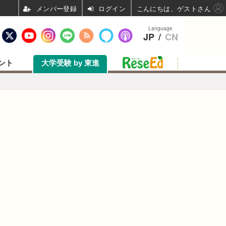
ログイン
こんにちは、ゲストさん
Language
JP
/
CN
ント
大学受験 by 東進