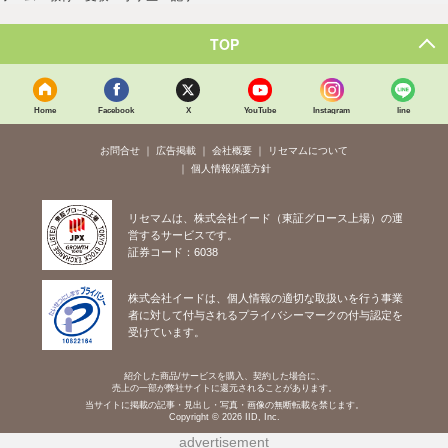
TOP
Home
Facebook
X
YouTube
Instagram
line
お問合せ
広告掲載
会社概要
リセマムについて
個人情報保護方針
リセマムは、株式会社イード（東証グロース上場）の運
営するサービスです。
証券コード：6038
株式会社イードは、個人情報の適切な取扱いを行う事業
者に対して付与されるプライバシーマークの付与認定を
受けています。
紹介した商品/サービスを購入、契約した場合に、
売上の一部が弊社サイトに還元されることがあります。
当サイトに掲載の記事・見出し・写真・画像の無断転載を禁じます。
Copyright © 2026 IID, Inc.
advertisement