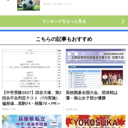
2026.6.15 Mon 11:15
ランキングをもっと見る
こちらの記事もおすすめ
【中学受験2027】四谷大塚、第2
高校囲碁全国大会、団体戦は
回合不合判定テスト（7/5実施）
灘・南山女子部が優勝
偏差値…筑駒74・桜蔭70＜PR＞
2026.7.10
2026.8.5