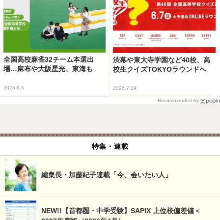
全国高校麻雀32チーム本選出
渋幕や東大寺学園など40校、高
場…麻布や大阪星光、東海も
校生クイズTOKYOラウンドへ
2026.8.5
2026.7.29
Recommended by
特集・連載
編集長・加藤紀子連載「今、会いたい人」
NEW!!【首都圏・中学受験】SAPIX 上位校偏差値＜