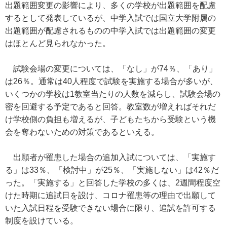
出題範囲変更の影響により、多くの学校が出題範囲を配慮
するとして発表しているが、中学入試では国立大学附属の
出題範囲が配慮されるものの中学入試では出題範囲の変更
はほとんど見られなかった。
試験会場の変更については、「なし」が74％、「あり」
は26％。通常は40人程度で試験を実施する場合が多いが、
いくつかの学校は1教室当たりの人数を減らし、試験会場の
密を回避する予定であると回答。教室数が増えればそれだ
け学校側の負担も増えるが、子どもたちから受験という機
会を奪わないための対策であるといえる。
出願者が罹患した場合の追加入試については、「実施す
る」は33％、「検討中」が25％、「実施しない」は42％だ
った。「実施する」と回答した学校の多くは、2週間程度空
けた時期に追試日を設け、コロナ罹患等の理由で出願して
いた入試日程を受験できない場合に限り、追試を許可する
制度を設けている。