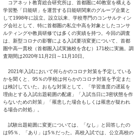
コアネット教育総合研究所は、首都圏に40教室を構える
学習塾「日能研」を運営する日能研関東のグループ企業と
して1998年に設立。設立以来、学校専門のコンサルティン
グ会社として、特に首都圏の私立中高を対象としたコンサ
ルティングや教員研修では多くの実績を持つ。今回の調査
は、新型コロナの影響による入試要項変更について、首都
圏中高一貫校（首都圏入試実施校を含む）171校に実施。調
査期間は2020年11月2日～11月10日。
2021年入試において何らかのコロナ対策を予定している
かを聞くと、95％の学校は何らかのコロナ対策を予定また
は検討していた。おもな対策として、「学習進度の遅延を
理由とする入試出題範囲の配慮」「入試当日に3密状態を作
らないための対策」「罹患した場合もしくは罹患が疑われ
る場合の対処」。
試験出題範囲に変更については、「なし」と回答したの
は95％、「あり」は5％だった。高校入試では、公立高校の