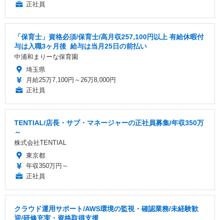
正社員
「保育士」資格必須/保育士/️高月収257,100円以上 ️有給休暇付
与は入職3ヶ月後 ️ 給与は当月25日の前払い
中浦和まりーな保育園
埼玉県
月給25万7,100円～26万8,000円
正社員
TENTIAL/店長・サブ・マネージャーの正社員募集/年収350万
～
株式会社TENTIAL
東京都
年収350万円～
正社員
クラウド運用サポート/AWS環境の監視・確認業務/未経験歓
迎/研修充実・資格取得支援