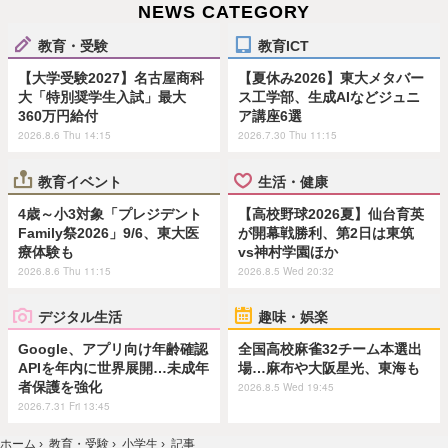
NEWS CATEGORY
教育・受験
教育ICT
【大学受験2027】名古屋商科
【夏休み2026】東大メタバー
大「特別奨学生入試」最大
ス工学部、生成AIなどジュニ
360万円給付
ア講座6選
2026.8.6 Thu 14:15
2026.7.30 Thu 11:15
教育イベント
生活・健康
4歳～小3対象「プレジデント
【高校野球2026夏】仙台育英
Family祭2026」9/6、東大医
が開幕戦勝利、第2日は東筑
療体験も
vs神村学園ほか
2026.8.6 Thu 11:15
2026.8.5 Wed 20:32
デジタル生活
趣味・娯楽
Google、アプリ向け年齢確認
全国高校麻雀32チーム本選出
APIを年内に世界展開…未成年
場…麻布や大阪星光、東海も
者保護を強化
2026.8.5 Wed 19:45
2026.7.31 Fri 13:45
ホーム
›
教育・受験
›
小学生
›
記事