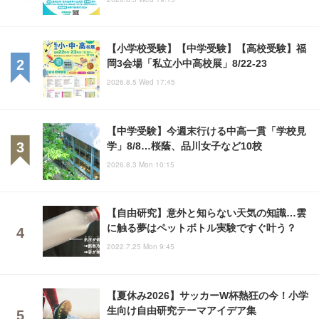
【小学校受験】【中学受験】【高校受験】福
岡3会場「私立小中高校展」8/22-23
2026.8.5 Wed 17:45
【中学受験】今週末行ける中高一貫「学校見
学」8/8…桜蔭、品川女子など10校
2026.8.3 Mon 10:15
【自由研究】意外と知らない天気の知識…雲
に触る夢はペットボトル実験ですぐ叶う？
2022.7.25 Mon 9:45
【夏休み2026】サッカーW杯熱狂の今！小学
生向け自由研究テーマアイデア集