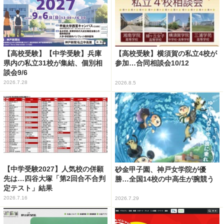
【高校受験】【中学受験】兵庫
【高校受験】横須賀の私立4校が
県内の私立31校が集結、個別相
参加…合同相談会10/12
談会9/6
2026.7.28
2026.8.5
【中学受験2027】人気校の併願
砂金甲子園、神戸女学院が優
先は…四谷大塚「第2回合不合判
勝…全国14校の中高生が腕競う
定テスト」結果
2026.7.16
2026.7.29