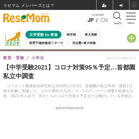
リセマム メンバーズ
Language
JP
/
CN
menu
search
大学受験 by 東進
医学部
東大受験
医専予備校徹底リサーチ
河合塾×東大特集
親子で考える大学選び
高校受験
中学受験
小学校受験
教育・受験
小学生
2020.12.9 Wed 9:15
共通テスト
夏休み
8月開催学校説明会・相談会
【中学受験2021】コロナ対策95％予定…首都園
8月開催イベント・WS
全国公立高校 過去問
人気記事
私立中調査
自由研究教材（小学生向け）
自由研究教材（中学生向け）
ランキング
コアネット教育総合研究所は2020年12月4日、首都圏の私立中高一貫校171
校を対象に実施した、コロナ禍中の入試についてのアンケート調査の結果を公
表。2021 年入試で、何かしらのコロナ対策を予定または検討している学校は
95％もあり、入試への影響が明らかとなった。
advertisement