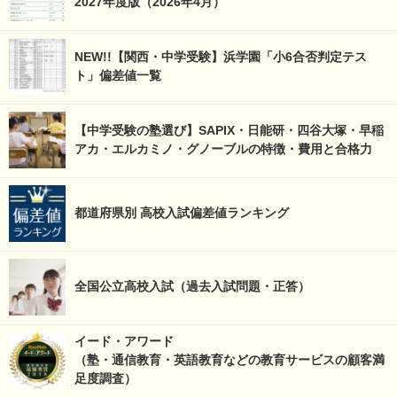
2027年度版（2026年4月）
NEW!!【関西・中学受験】浜学園「小6合否判定テス
ト」偏差値一覧
【中学受験の塾選び】SAPIX・日能研・四谷大塚・早稲
アカ・エルカミノ・グノーブルの特徴・費用と合格力
都道府県別 高校入試偏差値ランキング
全国公立高校入試（過去入試問題・正答）
イード・アワード
（塾・通信教育・英語教育などの教育サービスの顧客満
足度調査）