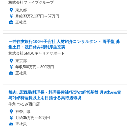
株式会社ファイブグループ
東京都
月給33万2,137円～57万円
正社員
三井住友銀行100%子会社 人材紹介コンサルタント 両手型 募
集土日・祝日休み福利厚生充実
株式会社SMBCキャリアサポート
東京都
年収500万円～800万円
正社員
焼肉, 居酒屋/料理長・料理長候補/安定の経営基盤 月9休み&賞
与2回!料理長以上を目指せる高待遇環境
牛角 つるみ西口店
神奈川県
月給35万円～40万円
正社員