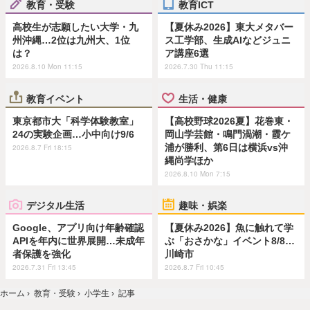
教育・受験
教育ICT
高校生が志願したい大学・九
【夏休み2026】東大メタバー
州沖縄…2位は九州大、1位
ス工学部、生成AIなどジュニ
は？
ア講座6選
2026.8.10 Mon 11:15
2026.7.30 Thu 11:15
教育イベント
生活・健康
東京都市大「科学体験教室」
【高校野球2026夏】花巻東・
24の実験企画…小中向け9/6
岡山学芸館・鳴門渦潮・霞ケ
浦が勝利、第6日は横浜vs沖
2026.8.7 Fri 18:15
縄尚学ほか
2026.8.10 Mon 7:15
デジタル生活
趣味・娯楽
Google、アプリ向け年齢確認
【夏休み2026】魚に触れて学
APIを年内に世界展開…未成年
ぶ「おさかな」イベント8/8…
者保護を強化
川崎市
2026.7.31 Fri 13:45
2026.8.7 Fri 10:45
ホーム
›
教育・受験
›
小学生
›
記事