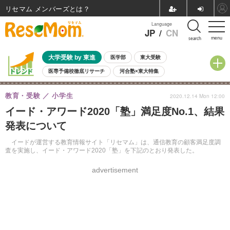
リセマム メンバーズ
Language
JP
/
CN
menu
search
大学受験 by 東進
医学部
東大受験
医専予備校徹底リサーチ
河合塾×東大特集
親子で考える大学選び
高校受験
中学受験
小学校受験
教育・受験
小学生
2020.12.14 Mon 12:00
共通テスト
夏休み
8月開催学校説明会・相談会
イード・アワード2020「塾」満足度No.1、結果
8月開催イベント・WS
全国公立高校 過去問
人気記事
発表について
自由研究教材（小学生向け）
自由研究教材（中学生向け）
ランキング
イードが運営する教育情報サイト「リセマム」は、通信教育の顧客満足度調
査を実施し、イード・アワード2020「塾」を下記のとおり発表した。
advertisement