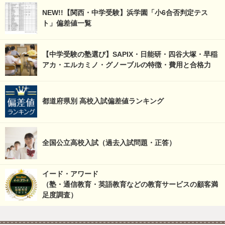
NEW!!【関西・中学受験】浜学園「小6合否判定テス
ト」偏差値一覧
【中学受験の塾選び】SAPIX・日能研・四谷大塚・早稲
アカ・エルカミノ・グノーブルの特徴・費用と合格力
都道府県別 高校入試偏差値ランキング
全国公立高校入試（過去入試問題・正答）
イード・アワード
（塾・通信教育・英語教育などの教育サービスの顧客満
足度調査）