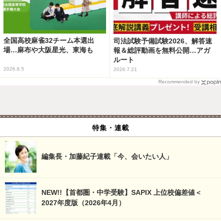
全国高校麻雀32チーム本選出
司法試験予備試験2026、解答速
場…麻布や大阪星光、東海も
報＆総評動画を無料公開…アガ
ルート
2026.8.5
2026.7.21
Recommended by
特集・連載
編集長・加藤紀子連載「今、会いたい人」
NEW!!【首都圏・中学受験】SAPIX 上位校偏差値＜
2027年度版（2026年4月）