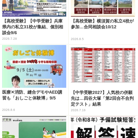
【高校受験】【中学受験】兵庫
【高校受験】横須賀の私立4校が
県内の私立31校が集結、個別相
参加…合同相談会10/12
談会9/6
2026.7.28
2026.8.5
医療✕消防、縫合デモやAED講
【中学受験2027】人気校の併願
習も「おしごと体験博」9/5
先は…四谷大塚「第2回合不合判
定テスト」結果
2026.8.6
2026.7.16