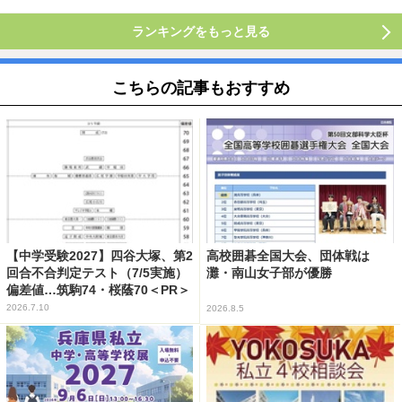
ランキングをもっと見る
こちらの記事もおすすめ
【中学受験2027】四谷大塚、第2
高校囲碁全国大会、団体戦は
回合不合判定テスト（7/5実施）
灘・南山女子部が優勝
偏差値…筑駒74・桜蔭70＜PR＞
2026.7.10
2026.8.5