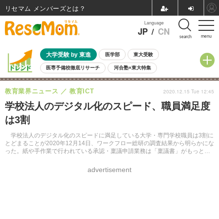
リセマム メンバーズ
Language
JP
/
CN
menu
search
大学受験 by 東進
医学部
東大受験
医専予備校徹底リサーチ
河合塾×東大特集
親子で考える大学選び
高校受験
中学受験
小学校受験
教育業界ニュース
教育ICT
2020.12.15 Tue 12:45
共通テスト
夏休み
8月開催学校説明会・相談会
学校法人のデジタル化のスピード、職員満足度
8月開催イベント・WS
全国公立高校 過去問
人気記事
は3割
自由研究教材（小学生向け）
自由研究教材（中学生向け）
ランキング
学校法人のデジタル化のスピードに満足している大学・専門学校職員は3割に
とどまることが2020年12月14日、ワークフロー総研の調査結果から明らかにな
った。紙や手作業で行われている承認・稟議申請業務は「稟議書」がもっとも
多く、74.4%がデジタル化されていないとした。
advertisement