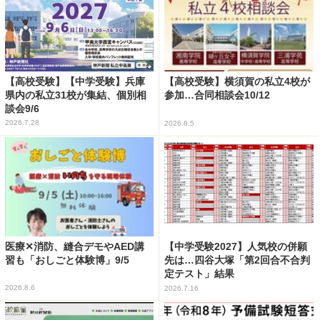
【高校受験】【中学受験】兵庫
【高校受験】横須賀の私立4校が
県内の私立31校が集結、個別相
参加…合同相談会10/12
談会9/6
2026.7.28
2026.8.5
医療✕消防、縫合デモやAED講
【中学受験2027】人気校の併願
習も「おしごと体験博」9/5
先は…四谷大塚「第2回合不合判
定テスト」結果
2026.8.6
2026.7.16