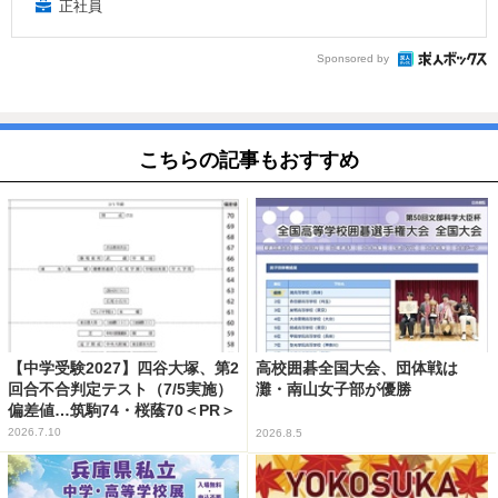
正社員
Sponsored by
こちらの記事もおすすめ
【中学受験2027】四谷大塚、第2
高校囲碁全国大会、団体戦は
回合不合判定テスト（7/5実施）
灘・南山女子部が優勝
偏差値…筑駒74・桜蔭70＜PR＞
2026.7.10
2026.8.5