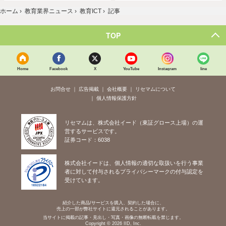
ホーム
›
教育業界ニュース
›
教育ICT
›
記事
TOP
Home
Facebook
X
YouTube
Instagram
line
お問合せ
広告掲載
会社概要
リセマムについて
個人情報保護方針
リセマムは、株式会社イード（東証グロース上場）の運
営するサービスです。
証券コード：6038
株式会社イードは、個人情報の適切な取扱いを行う事業
者に対して付与されるプライバシーマークの付与認定を
受けています。
紹介した商品/サービスを購入、契約した場合に、
売上の一部が弊社サイトに還元されることがあります。
当サイトに掲載の記事・見出し・写真・画像の無断転載を禁じます。
Copyright © 2026 IID, Inc.