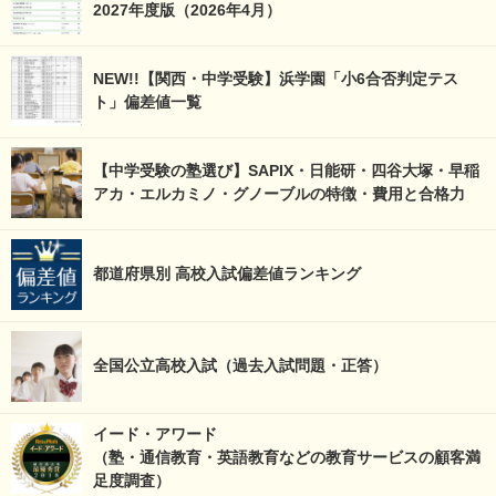
2027年度版（2026年4月）
NEW!!【関西・中学受験】浜学園「小6合否判定テス
ト」偏差値一覧
【中学受験の塾選び】SAPIX・日能研・四谷大塚・早稲
アカ・エルカミノ・グノーブルの特徴・費用と合格力
都道府県別 高校入試偏差値ランキング
全国公立高校入試（過去入試問題・正答）
イード・アワード
（塾・通信教育・英語教育などの教育サービスの顧客満
足度調査）