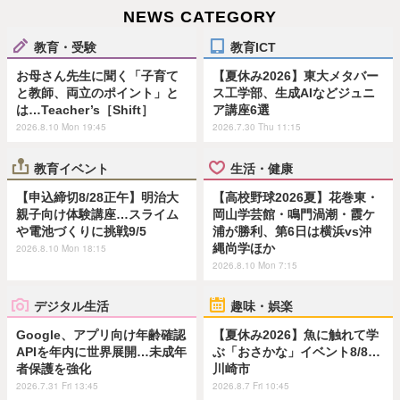
NEWS CATEGORY
教育・受験
教育ICT
お母さん先生に聞く「子育て
【夏休み2026】東大メタバー
と教師、両立のポイント」と
ス工学部、生成AIなどジュニ
は…Teacher’s［Shift］
ア講座6選
2026.8.10 Mon 19:45
2026.7.30 Thu 11:15
教育イベント
生活・健康
【申込締切8/28正午】明治大
【高校野球2026夏】花巻東・
親子向け体験講座…スライム
岡山学芸館・鳴門渦潮・霞ケ
や電池づくりに挑戦9/5
浦が勝利、第6日は横浜vs沖
縄尚学ほか
2026.8.10 Mon 18:15
2026.8.10 Mon 7:15
デジタル生活
趣味・娯楽
Google、アプリ向け年齢確認
【夏休み2026】魚に触れて学
APIを年内に世界展開…未成年
ぶ「おさかな」イベント8/8…
者保護を強化
川崎市
2026.7.31 Fri 13:45
2026.8.7 Fri 10:45