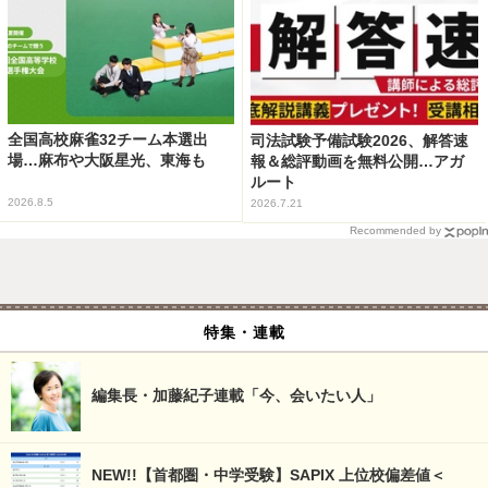
全国高校麻雀32チーム本選出
司法試験予備試験2026、解答速
場…麻布や大阪星光、東海も
報＆総評動画を無料公開…アガ
ルート
2026.8.5
2026.7.21
Recommended by
特集・連載
編集長・加藤紀子連載「今、会いたい人」
NEW!!【首都圏・中学受験】SAPIX 上位校偏差値＜