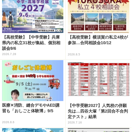
【高校受験】【中学受験】兵庫
【高校受験】横須賀の私立4校が
県内の私立31校が集結、個別相
参加…合同相談会10/12
談会9/6
2026.7.28
2026.8.5
医療✕消防、縫合デモやAED講
【中学受験2027】人気校の併願
習も「おしごと体験博」9/5
先は…四谷大塚「第2回合不合判
定テスト」結果
2026.8.6
2026.7.16