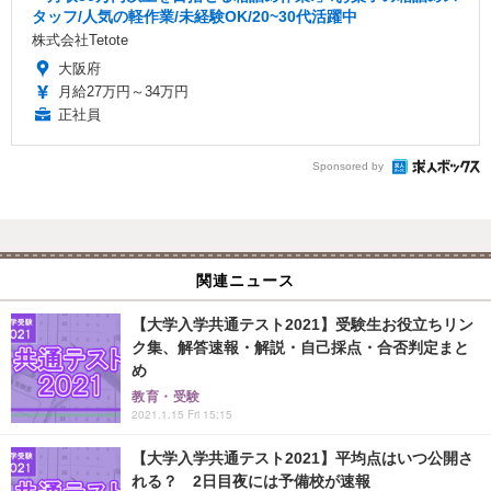
タッフ/人気の軽作業/未経験OK/20~30代活躍中
株式会社Tetote
大阪府
月給27万円～34万円
正社員
Sponsored by
関連ニュース
【大学入学共通テスト2021】受験生お役立ちリン
ク集、解答速報・解説・自己採点・合否判定まと
め
教育・受験
2021.1.15 Fri 15:15
【大学入学共通テスト2021】平均点はいつ公開さ
れる？ 2日目夜には予備校が速報