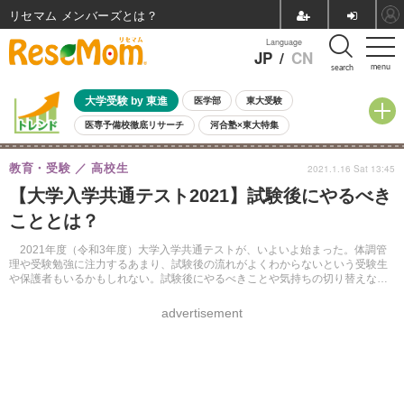
リセマム メンバーズ
Language
JP
/
CN
menu
search
大学受験 by 東進
医学部
東大受験
医専予備校徹底リサーチ
河合塾×東大特集
親子で考える大学選び
高校受験
中学受験
小学校受験
教育・受験
高校生
2021.1.16 Sat 13:45
共通テスト
夏休み
8月開催学校説明会・相談会
【大学入学共通テスト2021】試験後にやるべき
8月開催イベント・WS
全国公立高校 過去問
人気記事
こととは？
自由研究教材（小学生向け）
自由研究教材（中学生向け）
ランキング
2021年度（令和3年度）大学入学共通テストが、いよいよ始まった。体調管
理や受験勉強に注力するあまり、試験後の流れがよくわからないという受験生
や保護者もいるかもしれない。試験後にやるべきことや気持ちの切り替えなど
について、あらためて取りあげたい。
advertisement