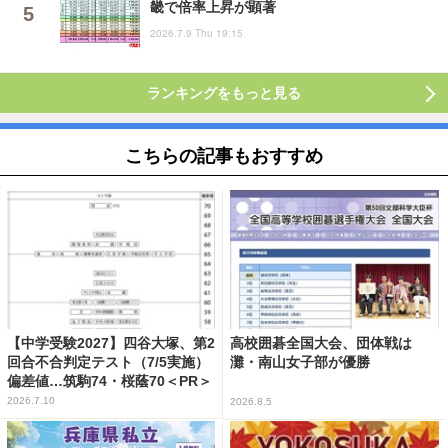
畿で倍率上昇が顕著
2026.7.9 Thu 19:15
ランキングをもっと見る
こちらの記事もおすすめ
【中学受験2027】四谷大塚、第2
高校囲碁全国大会、団体戦は
回合不合判定テスト（7/5実施）
灘・南山女子部が優勝
偏差値…筑駒74・桜蔭70＜PR＞
2026.7.10
2026.8.5