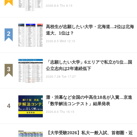
2026.8.6 Thu 9:15
高校生が志願したい大学・北海道…2位は北海
道大、1位は？
2026.8.5 Wed 12:15
「志願したい大学」6エリアで私立が1位…国
公立志向は2年連続低下
2026.7.28 Tue 17:27
灘・渋幕など全国の中高生18名が入賞…京進
「数学解法コンテスト」結果発表
2026.8.6 Thu 16:15
【大学受験2026】私大一般入試、首都圏・近