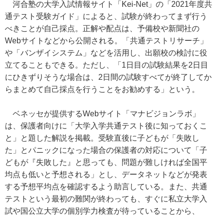
河合塾の大学入試情報サイト「Kei-Net」の「2021年度共
通テスト受験ガイド」によると、試験が終わってまず行う
べきことが自己採点。正解や配点は、予備校や新聞社の
Webサイトなどから公開される。「共通テストリサーチ」
や「バンザイシステム」などを活用し、出願校の検討に役
立てることもできる。ただし、「1日目の試験結果を2日目
にひきずりそうな場合は、2日間の試験すべてが終了してか
らまとめて自己採点を行うことをお勧めする」という。
ベネッセが提供するWebサイト「マナビジョンラボ」
は、保護者向けに「大学入学共通テスト後に知っておくこ
と」と題した解説を掲載。受験直後に子どもが「失敗し
た」とパニックになった場合の保護者の対応について「子
どもが『失敗した』と思っても、問題が難しければ全国平
均点も低いと予想される」とし、データネットなどが発表
する予想平均点を確認するよう助言している。また、共通
テストという最初の難関が終わっても、すぐに私立大学入
試や国公立大学の個別学力検査が待っていることから、