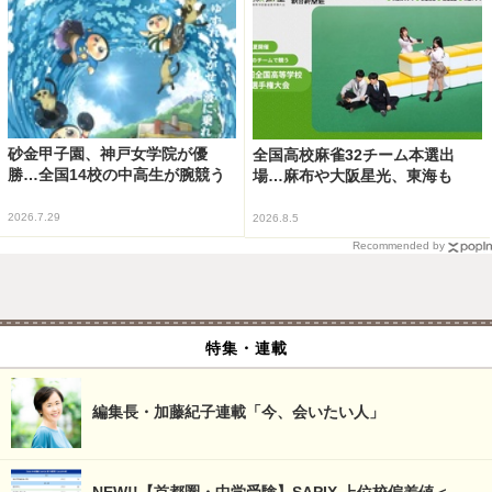
砂金甲子園、神戸女学院が優
全国高校麻雀32チーム本選出
勝…全国14校の中高生が腕競う
場…麻布や大阪星光、東海も
2026.7.29
2026.8.5
Recommended by
特集・連載
編集長・加藤紀子連載「今、会いたい人」