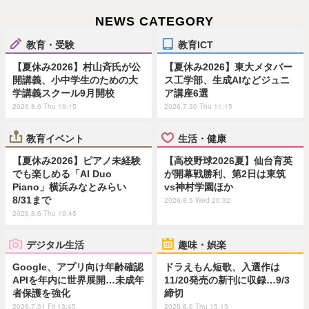
NEWS CATEGORY
教育・受験
教育ICT
【夏休み2026】村山斉氏が公
【夏休み2026】東大メタバー
開講義、小中学生のための大
ス工学部、生成AIなどジュニ
学講義スクール9月開校
ア講座6選
2026.8.6 Thu 19:15
2026.7.30 Thu 11:15
教育イベント
生活・健康
【夏休み2026】ピアノ未経験
【高校野球2026夏】仙台育英
でも楽しめる「AI Duo
が開幕戦勝利、第2日は東筑
Piano」横浜みなとみらい
vs神村学園ほか
8/31まで
2026.8.5 Wed 20:32
2026.8.6 Thu 19:45
デジタル生活
趣味・娯楽
Google、アプリ向け年齢確認
ドラえもん短歌、入選作は
APIを年内に世界展開…未成年
11/20発売の新刊に収録…9/3
者保護を強化
締切
2026.7.31 Fri 13:45
2026.8.6 Thu 15:15