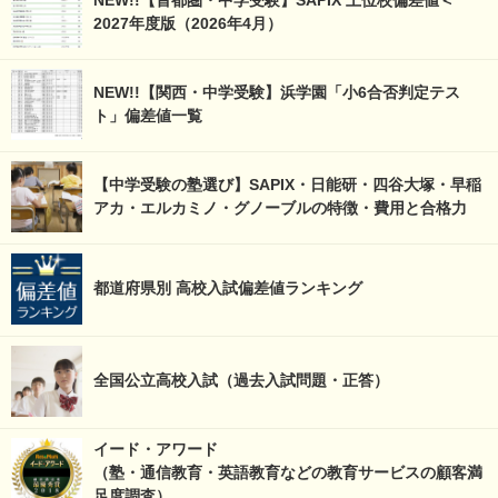
NEW!!【首都圏・中学受験】SAPIX 上位校偏差値＜
2027年度版（2026年4月）
NEW!!【関西・中学受験】浜学園「小6合否判定テス
ト」偏差値一覧
【中学受験の塾選び】SAPIX・日能研・四谷大塚・早稲
アカ・エルカミノ・グノーブルの特徴・費用と合格力
都道府県別 高校入試偏差値ランキング
全国公立高校入試（過去入試問題・正答）
イード・アワード
（塾・通信教育・英語教育などの教育サービスの顧客満
足度調査）