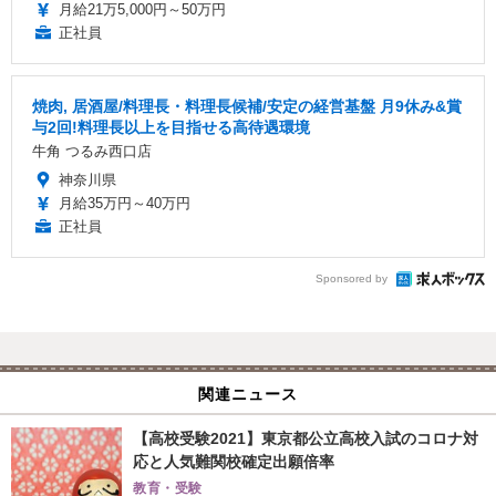
月給21万5,000円～50万円
正社員
焼肉, 居酒屋/料理長・料理長候補/安定の経営基盤 月9休み&賞
与2回!料理長以上を目指せる高待遇環境
牛角 つるみ西口店
神奈川県
月給35万円～40万円
正社員
Sponsored by
関連ニュース
【高校受験2021】東京都公立高校入試のコロナ対
応と人気難関校確定出願倍率
教育・受験