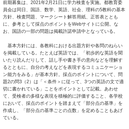
前期募集は、2021年2月21日に学力検査を実施。都教育委
員会は同日、国語、数学、英語、社会、理科の5教科の基本
方針、検査問題、マークシート解答用紙、正答表ととも
に、参考として採点のポイントをWebサイトに公開。な
お、国語の一部の問題は掲載許諾申請中となっている。
基本方針には、各教科における出題方針や各問のねらい
を掲載している。たとえば英語では、「初歩的な英語を聞
いたり読んだりして、話し手や書き手の意向などを理解す
るとともに、自分の考えなどを表現するコミュニケーショ
ン能力をみる」が基本方針。採点のポイントについて、問
題2の問3（2）は「＜条件＞に従って、3つの英語の文で適
切に書かれている」ことをポイントとして記載。あわせ
て、受検者の多様な表現を積極的に評価すること、各学校
において、採点のポイントを踏まえて「部分点の基準」を
作成し、「部分点の基準ごとの点数」を定めることもあげ
ている。