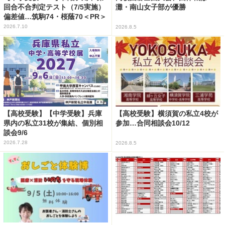
回合不合判定テスト（7/5実施）
灘・南山女子部が優勝
偏差値…筑駒74・桜蔭70＜PR＞
2026.7.10
2026.8.5
【高校受験】【中学受験】兵庫
【高校受験】横須賀の私立4校が
県内の私立31校が集結、個別相
参加…合同相談会10/12
談会9/6
2026.7.28
2026.8.5