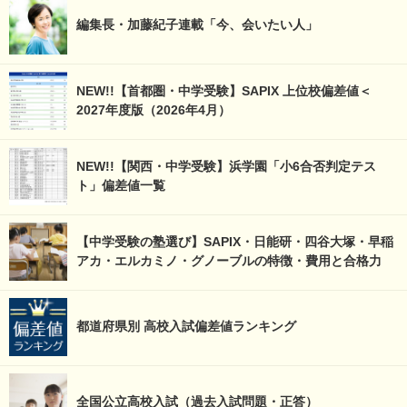
編集長・加藤紀子連載「今、会いたい人」
NEW!!【首都圏・中学受験】SAPIX 上位校偏差値＜
2027年度版（2026年4月）
NEW!!【関西・中学受験】浜学園「小6合否判定テス
ト」偏差値一覧
【中学受験の塾選び】SAPIX・日能研・四谷大塚・早稲
アカ・エルカミノ・グノーブルの特徴・費用と合格力
都道府県別 高校入試偏差値ランキング
全国公立高校入試（過去入試問題・正答）