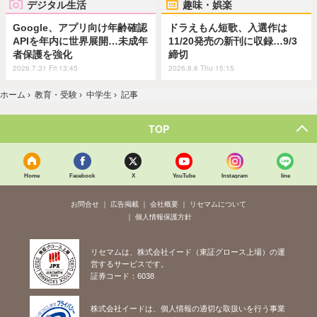
デジタル生活
趣味・娯楽
Google、アプリ向け年齢確認
ドラえもん短歌、入選作は
APIを年内に世界展開…未成年
11/20発売の新刊に収録…9/3
者保護を強化
締切
2026.7.31 Fri 13:45
2026.8.6 Thu 15:15
ホーム
›
教育・受験
›
中学生
›
記事
TOP
Home
Facebook
X
YouTube
Instagram
line
お問合せ
広告掲載
会社概要
リセマムについて
個人情報保護方針
リセマムは、株式会社イード（東証グロース上場）の運
営するサービスです。
証券コード：6038
株式会社イードは、個人情報の適切な取扱いを行う事業