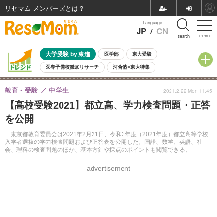
リセマム メンバーズ
Language
JP
/
CN
menu
search
大学受験 by 東進
医学部
東大受験
医専予備校徹底リサーチ
河合塾×東大特集
親子で考える大学選び
高校受験
中学受験
小学校受験
教育・受験
中学生
2021.2.22 Mon 11:45
共通テスト
夏休み
8月開催学校説明会・相談会
【高校受験2021】都立高、学力検査問題・正答
8月開催イベント・WS
全国公立高校 過去問
人気記事
を公開
自由研究教材（小学生向け）
自由研究教材（中学生向け）
ランキング
東京都教育委員会は2021年2月21日、令和3年度（2021年度）都立高等学校
入学者選抜の学力検査問題および正答表を公開した。国語、数学、英語、社
会、理科の検査問題のほか、基本方針や採点のポイントも閲覧できる。
advertisement