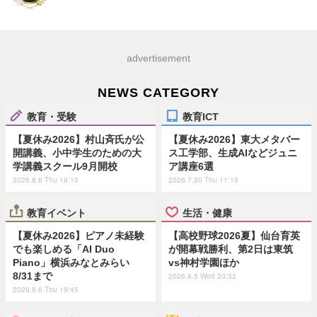
advertisement
NEWS CATEGORY
教育・受験
教育ICT
【夏休み2026】村山斉氏が公
【夏休み2026】東大メタバー
開講義、小中学生のための大
ス工学部、生成AIなどジュニ
学講義スクール9月開校
ア講座6選
2026.8.6 Thu 19:15
2026.7.30 Thu 11:15
教育イベント
生活・健康
【夏休み2026】ピアノ未経験
【高校野球2026夏】仙台育英
でも楽しめる「AI Duo
が開幕戦勝利、第2日は東筑
Piano」横浜みなとみらい
vs神村学園ほか
8/31まで
2026.8.5 Wed 20:32
2026.8.6 Thu 19:45