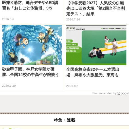
医療✕消防、縫合デモやAED講
【中学受験2027】人気校の併願
習も「おしごと体験博」9/5
先は…四谷大塚「第2回合不合判
定テスト」結果
2026.8.6
2026.7.16
砂金甲子園、神戸女学院が優
全国高校麻雀32チーム本選出
勝…全国14校の中高生が腕競う
場…麻布や大阪星光、東海も
2026.7.29
2026.8.5
Recommended by
特集・連載