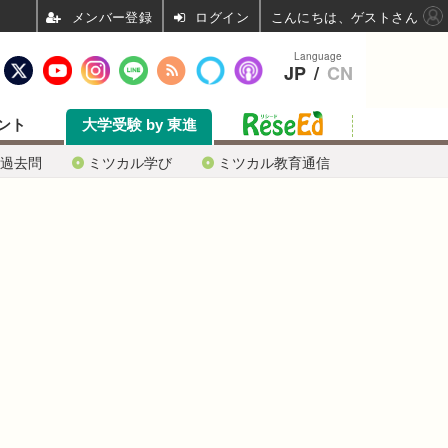
ログイン
こんにちは、ゲストさん
Language
JP
/
CN
ント
大学受験 by 東進
過去問
ミツカル学び
ミツカル教育通信