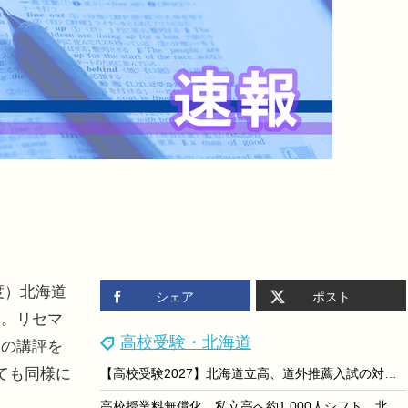
度）北海道
シェア
ポスト
た。リセマ
高校受験・北海道
」の講評を
ても同様に
【高校受験2027】北海道立高、道外推薦入試の対象54校79学科を掲載
高校授業料無償化、私立高へ約1,000人シフト…北海道教委が分析