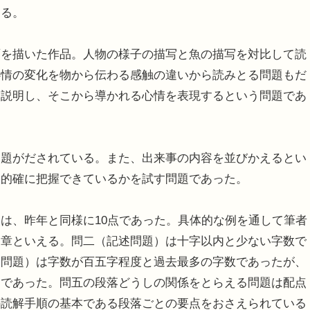
ある。
を描いた作品。人物の様子の描写と魚の描写を対比して読
心情の変化を物から伝わる感触の違いから読みとる問題もだ
を説明し、そこから導かれる心情を表現するという問題であ
。
題がだされている。また、出来事の内容を並びかえるとい
を的確に把握できているかを試す問題であった。
は、昨年と同様に10点であった。具体的な例を通して筆者
文章といえる。問二（記述問題）は十字以内と少ない字数で
述問題）は字数が百五字程度と過去最多の字数であったが、
題であった。問五の段落どうしの関係をとらえる問題は配点
の読解手順の基本である段落ごとの要点をおさえられている