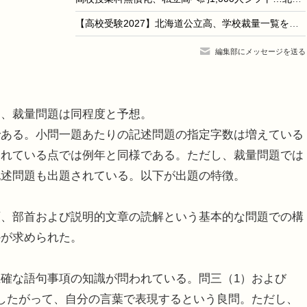
【高校受験2027】北海道公立高、学校裁量一覧を公表…傾斜配点は12校
編集部にメッセージを送る
、裁量問題は同程度と予想。
ある。小問一題あたりの記述問題の指定字数は増えている
られている点では例年と同様である。ただし、裁量問題では
記述問題も出題されている。以下が出題の特徴。
、部首および説明的文章の読解という基本的な問題での構
かが求められた。
確な語句事項の知識が問われている。問三（1）および
したがって、自分の言葉で表現するという良問。ただし、