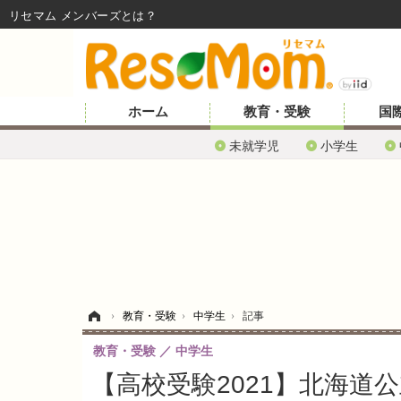
リセマム メンバーズ
ホーム
教育・受験
国
未就学児
小学生
ホーム
›
教育・受験
›
中学生
›
記事
教育・受験
中学生
【高校受験2021】北海道