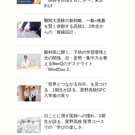
「医師を目指す君たちへ」東京
9/13
難関大受験の新戦略…一般×推薦
を賢く併願する高校1、2年生か
らの「複線設計」
眼科医に聞く、子供の学習環境と
光の関係…目・姿勢・集中力を整
えるBenQのデスクライト
「MindDuo 2」
「世界とつながる自分」を見つけ
る…1期生が語る、星野高校GFC
入学後の実り
日ごとに増す医師への憧れ…1期
生が語る、星野高校 医専コース
での「学びの楽しさ」