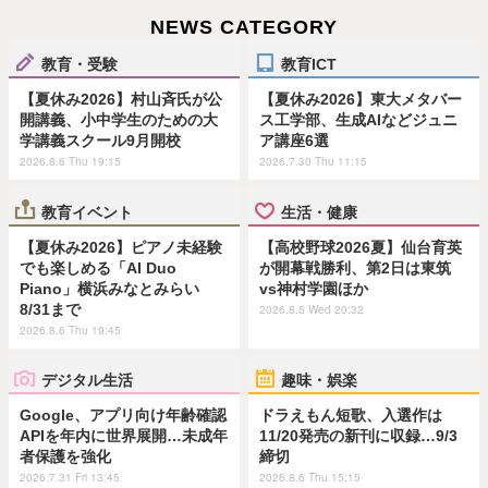
NEWS CATEGORY
教育・受験
教育ICT
【夏休み2026】村山斉氏が公
【夏休み2026】東大メタバー
開講義、小中学生のための大
ス工学部、生成AIなどジュニ
学講義スクール9月開校
ア講座6選
2026.8.6 Thu 19:15
2026.7.30 Thu 11:15
教育イベント
生活・健康
【夏休み2026】ピアノ未経験
【高校野球2026夏】仙台育英
でも楽しめる「AI Duo
が開幕戦勝利、第2日は東筑
Piano」横浜みなとみらい
vs神村学園ほか
8/31まで
2026.8.5 Wed 20:32
2026.8.6 Thu 19:45
デジタル生活
趣味・娯楽
Google、アプリ向け年齢確認
ドラえもん短歌、入選作は
APIを年内に世界展開…未成年
11/20発売の新刊に収録…9/3
者保護を強化
締切
2026.7.31 Fri 13:45
2026.8.6 Thu 15:15