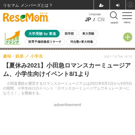
リセマム メンバーズ
Language
JP
/
CN
menu
search
大学受験 by 東進
医学部
東大受験
医専予備校徹底リサーチ
河合塾×東大特集
親子で考える大学選び
高校受験
中学受験
小学校受験
趣味・娯楽
小学生
2021.7.6 Tue 18:15
共通テスト
夏休み
8月開催学校説明会・相談会
【夏休み2021】小田急ロマンスカーミュージア
8月開催イベント・WS
全国公立高校 過去問
人気記事
ム、小学生向けイベント8/1より
自由研究教材（小学生向け）
自由研究教材（中学生向け）
ランキング
小田急電鉄が運営するロマンスカーミュージアムは2021年8月1日から9月5日
の期間、小学生向けのイベント「ロマンスカーミュージアムでキュレーターに
なろう！」を開催する。
advertisement