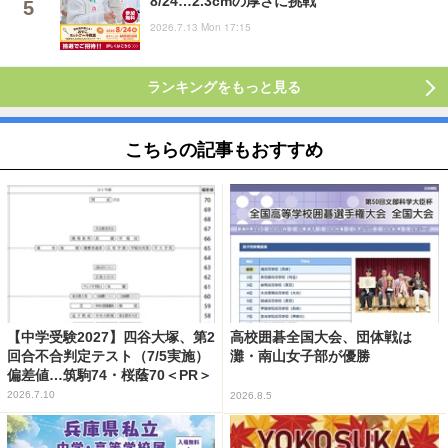
8/24…2.3cmの厚さに挑戦
2026.7.13 Mon 17:15
ランキングをもっと見る
こちらの記事もおすすめ
【中学受験2027】四谷大塚、第2
高校囲碁全国大会、団体戦は
回合不合判定テスト（7/5実施）
灘・南山女子部が優勝
偏差値…筑駒74・桜蔭70＜PR＞
2026.7.10
2026.8.5