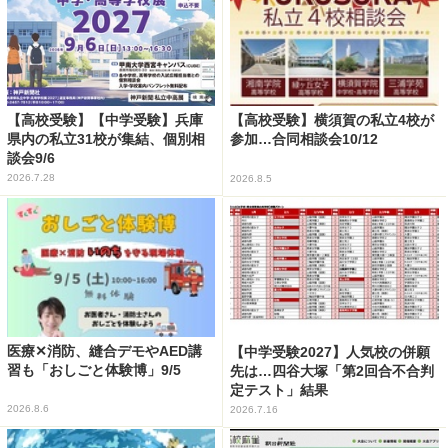
【高校受験】【中学受験】兵庫
【高校受験】横須賀の私立4校が
県内の私立31校が集結、個別相
参加…合同相談会10/12
談会9/6
2026.7.28
2026.8.5
医療✕消防、縫合デモやAED講
【中学受験2027】人気校の併願
習も「おしごと体験博」9/5
先は…四谷大塚「第2回合不合判
定テスト」結果
2026.8.6
2026.7.16