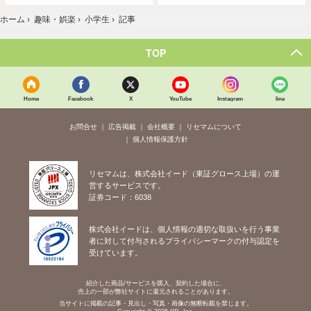
ホーム
›
趣味・娯楽
›
小学生
›
記事
TOP
Home
Facebook
X
YouTube
Instagram
line
お問合せ
広告掲載
会社概要
リセマムについて
個人情報保護方針
リセマムは、株式会社イード（東証グロース上場）の運
営するサービスです。
証券コード：6038
株式会社イードは、個人情報の適切な取扱いを行う事業
者に対して付与されるプライバシーマークの付与認定を
受けています。
紹介した商品/サービスを購入、契約した場合に、
売上の一部が弊社サイトに還元されることがあります。
当サイトに掲載の記事・見出し・写真・画像の無断転載を禁じます。