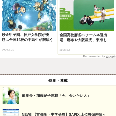
砂金甲子園、神戸女学院が優
全国高校麻雀32チーム本選出
勝…全国14校の中高生が腕競う
場…麻布や大阪星光、東海も
2026.7.29
2026.8.5
Recommended by
特集・連載
編集長・加藤紀子連載「今、会いたい人」
NEW!!【首都圏・中学受験】SAPIX 上位校偏差値＜