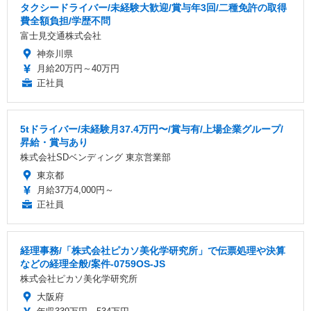
タクシードライバー/未経験大歓迎/賞与年3回/二種免許の取得
費全額負担/学歴不問
富士見交通株式会社
神奈川県
月給20万円～40万円
正社員
5tドライバー/未経験月37.4万円〜/賞与有/上場企業グループ/
昇給・賞与あり
株式会社SDベンディング 東京営業部
東京都
月給37万4,000円～
正社員
経理事務/「株式会社ピカソ美化学研究所」で伝票処理や決算
などの経理全般/案件-0759OS-JS
株式会社ピカソ美化学研究所
大阪府