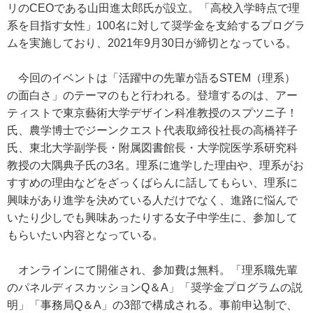
リのCEOである山田進太郎氏が設立。「高校入学時点で理
系を目指す女性」100名に対して奨学金を支給するプログラ
ムを実施しており、2021年9月30日が締切となっている。
今回のイベントは「活躍中の先輩が語るSTEM（理系）
の面白さ」のテーマのもと行われる。登壇するのは、アー
ティストで東京藝術大学デザイン科准教授のスプツニ子！
氏、農学博士でジーンクエスト代表取締役社長の高橋祥子
氏、東北大学副学長・附属図書館長・大学院医学系研究科
教授の大隅典子氏の3名。理系に進学した理由や、理系がお
すすめの理由などをざっくばらんに話してもらい、理系に
興味があり進学を決めている人だけでなく、進路に悩んで
いたり少しでも興味あったりする女子中学生に、参加して
もらいたい内容となっている。
オンラインにて開催され、参加費は無料。「理系職先輩
のパネルディスカッションQ＆A」「奨学金プログラムの説
明」「事務局Q＆A」の3部で構成される。事前申込制で、