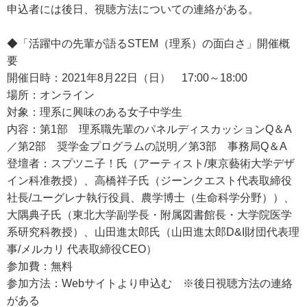
申込者には後日、視聴方法についての連絡がある。
◆「活躍中の先輩が語るSTEM（理系）の面白さ」開催概
要
開催日時：2021年8月22日（日） 17:00～18:00
場所：オンライン
対象：理系に興味のある女子中学生
内容：第1部 理系職先輩のパネルディスカッションQ＆A
／第2部 奨学金プログラムの説明／第3部 事務局Q＆A
登壇者：スプツニ子！氏（アーティスト/東京藝術大学デザ
イン科准教授）、高橋祥子氏（ジーンクエスト代表取締役
社長/ユーグレナ執行役員、農学博士（生命科学分野））、
大隅典子氏（東北大学副学長・附属図書館長・大学院医学
系研究科教授）、山田進太郎氏（山田進太郎D&I財団代表理
事/メルカリ 代表取締役CEO）
参加費：無料
参加方法：Webサイトより申込む ※後日視聴方法の連絡
がある