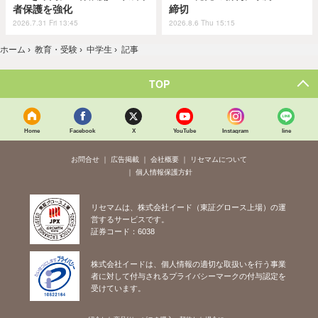
者保護を強化
締切
2026.7.31 Fri 13:45
2026.8.6 Thu 15:15
ホーム
›
教育・受験
›
中学生
›
記事
TOP
Home
Facebook
X
YouTube
Instagram
line
お問合せ
広告掲載
会社概要
リセマムについて
個人情報保護方針
リセマムは、株式会社イード（東証グロース上場）の運
営するサービスです。
証券コード：6038
株式会社イードは、個人情報の適切な取扱いを行う事業
者に対して付与されるプライバシーマークの付与認定を
受けています。