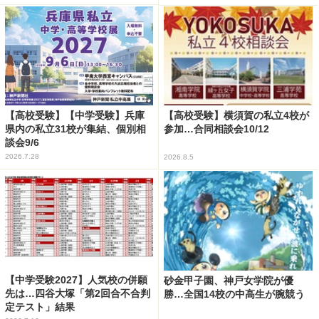
【高校受験】【中学受験】兵庫
【高校受験】横須賀の私立4校が
県内の私立31校が集結、個別相
参加…合同相談会10/12
談会9/6
2026.7.28
2026.8.5
【中学受験2027】人気校の併願
砂金甲子園、神戸女学院が優
先は…四谷大塚「第2回合不合判
勝…全国14校の中高生が腕競う
定テスト」結果