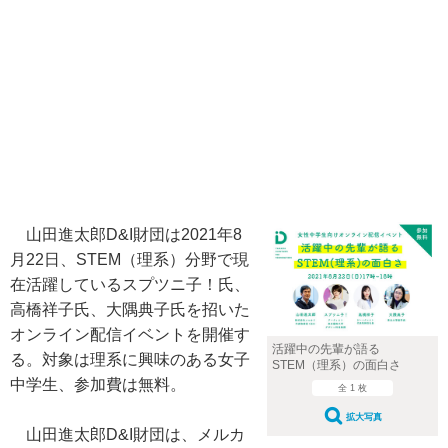
山田進太郎D&I財団は2021年8
月22日、STEM（理系）分野で現
在活躍しているスプツニ子！氏、
高橋祥子氏、大隅典子氏を招いた
オンライン配信イベントを開催す
活躍中の先輩が語る
る。対象は理系に興味のある女子
STEM（理系）の面白さ
中学生、参加費は無料。
全 1 枚
拡大写真
山田進太郎D&I財団は、メルカ