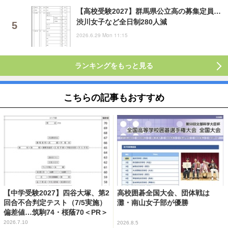
【高校受験2027】群馬県公立高の募集定員…
渋川女子など全日制280人減
2026.6.29 Mon 11:15
ランキングをもっと見る
こちらの記事もおすすめ
【中学受験2027】四谷大塚、第2
高校囲碁全国大会、団体戦は
回合不合判定テスト（7/5実施）
灘・南山女子部が優勝
偏差値…筑駒74・桜蔭70＜PR＞
2026.7.10
2026.8.5