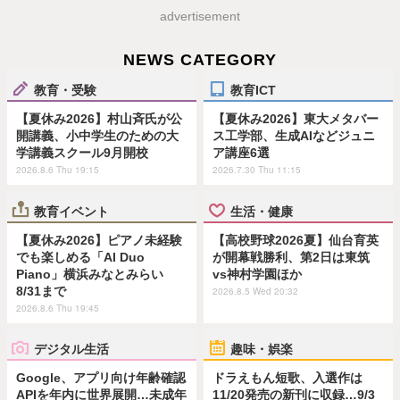
advertisement
NEWS CATEGORY
教育・受験
教育ICT
【夏休み2026】村山斉氏が公
【夏休み2026】東大メタバー
開講義、小中学生のための大
ス工学部、生成AIなどジュニ
学講義スクール9月開校
ア講座6選
2026.8.6 Thu 19:15
2026.7.30 Thu 11:15
教育イベント
生活・健康
【夏休み2026】ピアノ未経験
【高校野球2026夏】仙台育英
でも楽しめる「AI Duo
が開幕戦勝利、第2日は東筑
Piano」横浜みなとみらい
vs神村学園ほか
8/31まで
2026.8.5 Wed 20:32
2026.8.6 Thu 19:45
デジタル生活
趣味・娯楽
Google、アプリ向け年齢確認
ドラえもん短歌、入選作は
APIを年内に世界展開…未成年
11/20発売の新刊に収録…9/3