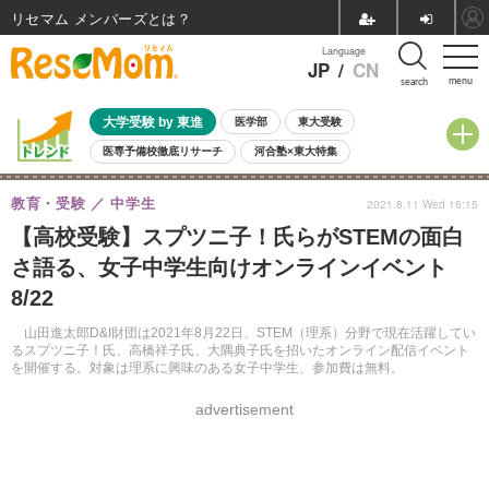
リセマム メンバーズ
Language
JP
/
CN
menu
search
大学受験 by 東進
医学部
東大受験
医専予備校徹底リサーチ
河合塾×東大特集
親子で考える大学選び
高校受験
中学受験
小学校受験
教育・受験
中学生
2021.8.11 Wed 16:15
共通テスト
夏休み
8月開催学校説明会・相談会
【高校受験】スプツニ子！氏らがSTEMの面白
8月開催イベント・WS
全国公立高校 過去問
人気記事
さ語る、女子中学生向けオンラインイベント
自由研究教材（小学生向け）
自由研究教材（中学生向け）
ランキング
8/22
山田進太郎D&I財団は2021年8月22日、STEM（理系）分野で現在活躍してい
るスプツニ子！氏、高橋祥子氏、大隅典子氏を招いたオンライン配信イベント
を開催する。対象は理系に興味のある女子中学生、参加費は無料。
advertisement