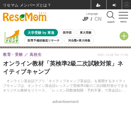
リセマム メンバーズ
Language
JP
/
CN
menu
search
大学受験 by 東進
医学部
東大受験
医専予備校徹底リサーチ
河合塾×東大特集
親子で考える大学選び
高校受験
中学受験
小学校受験
教育・受験
高校生
2021.10.26 Tue 17:45
共通テスト
夏休み
8月開催学校説明会・相談会
オンライン教材「英検準2級二次試験対策」ネ
8月開催イベント・WS
全国公立高校 過去問
人気記事
イティブキャンプ
自由研究教材（小学生向け）
自由研究教材（中学生向け）
ランキング
オンライン英会話アプリ「ネイティブキャンプ英会話」を展開するネイティ
ブキャンプは、オンライン英会話レッスンで英検準2級の二次試験対策ができる
オリジナル教材をリリース。「レッスン回数無制限・予約不要」で英会話レッ
スンが受講できるオンライン英会話サービス。
advertisement