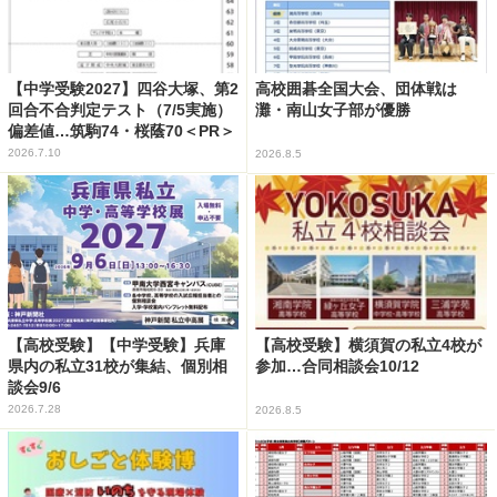
【中学受験2027】四谷大塚、第2
高校囲碁全国大会、団体戦は
回合不合判定テスト（7/5実施）
灘・南山女子部が優勝
偏差値…筑駒74・桜蔭70＜PR＞
2026.7.10
2026.8.5
【高校受験】【中学受験】兵庫
【高校受験】横須賀の私立4校が
県内の私立31校が集結、個別相
参加…合同相談会10/12
談会9/6
2026.7.28
2026.8.5