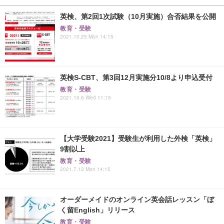
英検、第2回1次試験（10月実施）合否結果を公開
教育・受験
2021.10.25 Mon 14:15
英検S-CBT、第3回12月実施分10/8より申込受付
教育・受験
2021.10.6 Wed 11:15
【大学受験2021】受験生が利用した外検「英検」
9割以上
教育・受験
2021.7.12 Mon 14:15
オーダーメイドのオンライン英会話レッスン「ぼ
く留English」リリース
教育・受験