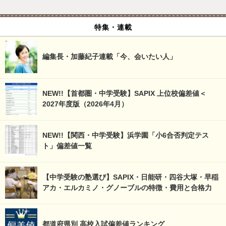
特集・連載
編集長・加藤紀子連載「今、会いたい人」
NEW!!【首都圏・中学受験】SAPIX 上位校偏差値＜
2027年度版（2026年4月）
NEW!!【関西・中学受験】浜学園「小6合否判定テス
ト」偏差値一覧
【中学受験の塾選び】SAPIX・日能研・四谷大塚・早稲
アカ・エルカミノ・グノーブルの特徴・費用と合格力
都道府県別 高校入試偏差値ランキング