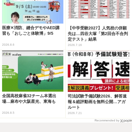
医療✕消防、縫合デモやAED講
【中学受験2027】人気校の併願
習も「おしごと体験博」9/5
先は…四谷大塚「第2回合不合判
定テスト」結果
2026.8.6
2026.7.16
全国高校麻雀32チーム本選出
司法試験予備試験2026、解答速
場…麻布や大阪星光、東海も
報＆総評動画を無料公開…アガ
ルート
2026.8.5
2026.7.21
Recommended by