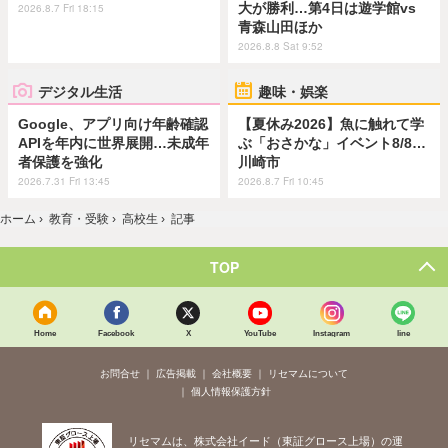
大が勝利…第4日は遊学館vs
2026.8.7 Fri 18:15
青森山田ほか
2026.8.8 Sat 9:52
デジタル生活
趣味・娯楽
Google、アプリ向け年齢確認
【夏休み2026】魚に触れて学
APIを年内に世界展開…未成年
ぶ「おさかな」イベント8/8…
者保護を強化
川崎市
2026.7.31 Fri 13:45
2026.8.7 Fri 10:45
ホーム
›
教育・受験
›
高校生
›
記事
TOP
Home
Facebook
X
YouTube
Instagram
line
お問合せ
広告掲載
会社概要
リセマムについて
個人情報保護方針
リセマムは、株式会社イード（東証グロース上場）の運