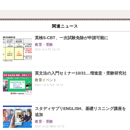
関連ニュース
英検S-CBT、一次試験免除が申請可能に
教育・受験
2021.6.4 Fri 16:15
英文法の入門セミナー10/31…増進堂・受験研究社
教育イベント
2021.10.5 Tue 19:15
スタディサプリENGLISH、基礎リスニング講座を
追加
教育・受験
2021.9.22 Wed 16:15