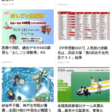
2026.7.28
2026.8.5
医療✕消防、縫合デモやAED講
【中学受験2027】人気校の併願
習も「おしごと体験博」9/5
先は…四谷大塚「第2回合不合判
定テスト」結果
2026.8.6
2026.7.16
砂金甲子園、神戸女学院が優
全国高校麻雀32チーム本選出
勝…全国14校の中高生が腕競う
場…麻布や大阪星光、東海も