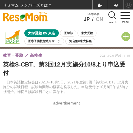
リセマム メンバーズ
Language
JP
/
CN
menu
search
大学受験 by 東進
医学部
東大受験
医専予備校徹底リサーチ
河合塾×東大特集
親子で考える大学選び
高校受験
中学受験
小学校受験
教育・受験
高校生
2021.10.6 Wed 11:15
共通テスト
夏休み
8月開催学校説明会・相談会
英検S-CBT、第3回12月実施分10/8より申込受
8月開催イベント・WS
全国公立高校 過去問
人気記事
付
自由研究教材（小学生向け）
自由研究教材（中学生向け）
ランキング
日本英語検定協会は2021年10月5日、2021年度第3回「英検S-CBT」12月実
施分の試験日程・試験時間等の概要を発表した。申込受付は10月8日午後6時よ
り開始。締切日は試験日ごとに異なる。
advertisement