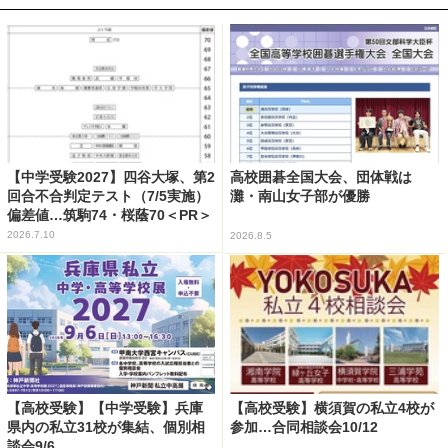
【中学受験2027】四谷大塚、第2
高校囲碁全国大会、団体戦は
回合不合判定テスト（7/5実施）
灘・南山女子部が優勝
偏差値…筑駒74・桜蔭70＜PR＞
2026.7.10
2026.8.5
【高校受験】【中学受験】兵庫
【高校受験】横須賀の私立4校が
県内の私立31校が集結、個別相
参加…合同相談会10/12
談会9/6