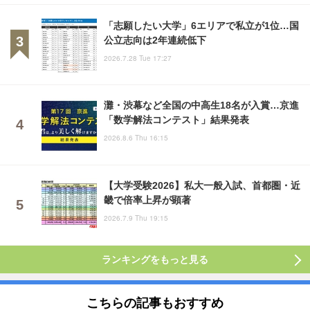
「志願したい大学」6エリアで私立が1位…国
公立志向は2年連続低下
2026.7.28 Tue 17:27
灘・渋幕など全国の中高生18名が入賞…京進
「数学解法コンテスト」結果発表
2026.8.6 Thu 16:15
【大学受験2026】私大一般入試、首都圏・近
畿で倍率上昇が顕著
2026.7.9 Thu 19:15
ランキングをもっと見る
こちらの記事もおすすめ