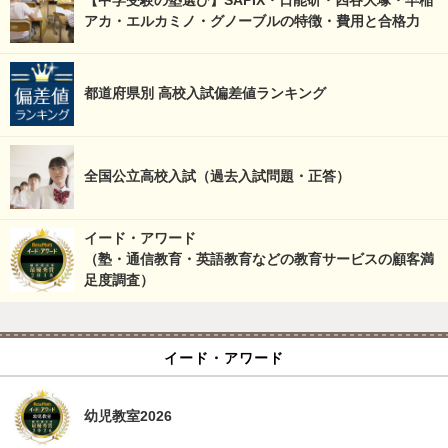
【中学受験の塾選び】SAPIX・日能研・四谷大塚・早稲
アカ・エルカミノ・グノーブルの特徴・費用と合格力
都道府県別 高校入試偏差値ランキング
全国公立高校入試（過去入試問題・正答）
イード・アワード
（塾・通信教育・英語教育などの教育サービスの顧客満
足度調査）
イード・アワード
幼児教室2026