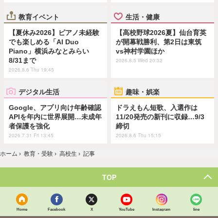
教育イベント
生活・健康
【夏休み2026】ピアノ未経験
【高校野球2026夏】仙台育英
でも楽しめる「AI Duo
が開幕戦勝利、第2日は東筑
Piano」横浜みなとみらい
vs神村学園ほか
8/31まで
2026.8.5 Wed 20:32
2026.8.6 Thu 19:45
デジタル生活
趣味・娯楽
Google、アプリ向け年齢確認
ドラえもん短歌、入選作は
APIを年内に世界展開…未成年
11/20発売の新刊に収録…9/3
者保護を強化
締切
2026.7.31 Fri 13:45
2026.8.6 Thu 15:15
ホーム
›
教育・受験
›
高校生
›
記事
TOP
Home
Facebook
X
YouTube
Instagram
line