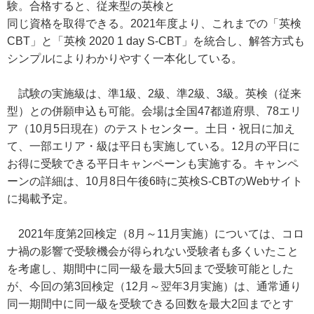
験。合格すると、従来型の英検と
同じ資格を取得できる。2021年度より、これまでの「英検
CBT」と「英検 2020 1 day S-CBT」を統合し、解答方式も
シンプルによりわかりやすく一本化している。
試験の実施級は、準1級、2級、準2級、3級。英検（従来
型）との併願申込も可能。会場は全国47都道府県、78エリ
ア（10月5日現在）のテストセンター。土日・祝日に加え
て、一部エリア・級は平日も実施している。12月の平日に
お得に受験できる平日キャンペーンも実施する。キャンペ
ーンの詳細は、10月8日午後6時に英検S-CBTのWebサイト
に掲載予定。
2021年度第2回検定（8月～11月実施）については、コロ
ナ禍の影響で受験機会が得られない受験者も多くいたこと
を考慮し、期間中に同一級を最大5回まで受験可能とした
が、今回の第3回検定（12月～翌年3月実施）は、通常通り
同一期間中に同一級を受験できる回数を最大2回までとす