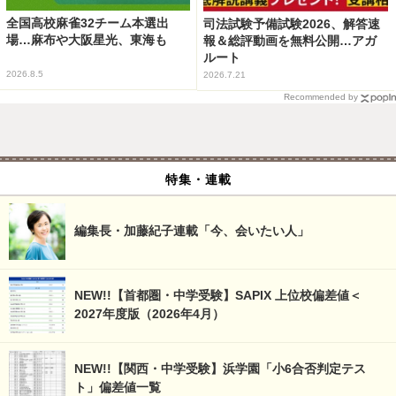
全国高校麻雀32チーム本選出
司法試験予備試験2026、解答速
場…麻布や大阪星光、東海も
報＆総評動画を無料公開…アガ
ルート
2026.8.5
2026.7.21
Recommended by
特集・連載
編集長・加藤紀子連載「今、会いたい人」
NEW!!【首都圏・中学受験】SAPIX 上位校偏差値＜
2027年度版（2026年4月）
NEW!!【関西・中学受験】浜学園「小6合否判定テス
ト」偏差値一覧