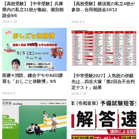
【高校受験】【中学受験】兵庫
【高校受験】横須賀の私立4校が
県内の私立31校が集結、個別相
参加…合同相談会10/12
談会9/6
2026.7.28
2026.8.5
医療✕消防、縫合デモやAED講
【中学受験2027】人気校の併願
習も「おしごと体験博」9/5
先は…四谷大塚「第2回合不合判
定テスト」結果
2026.8.6
2026.7.16