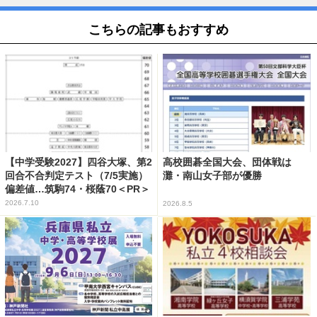
こちらの記事もおすすめ
【中学受験2027】四谷大塚、第2
高校囲碁全国大会、団体戦は
回合不合判定テスト（7/5実施）
灘・南山女子部が優勝
偏差値…筑駒74・桜蔭70＜PR＞
2026.7.10
2026.8.5