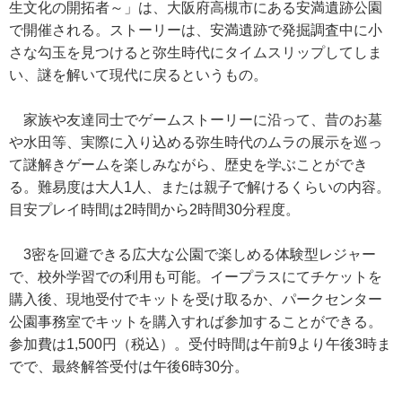
生文化の開拓者～」は、大阪府高槻市にある安満遺跡公園
で開催される。ストーリーは、安満遺跡で発掘調査中に小
さな勾玉を見つけると弥生時代にタイムスリップしてしま
い、謎を解いて現代に戻るというもの。
家族や友達同士でゲームストーリーに沿って、昔のお墓
や水田等、実際に入り込める弥生時代のムラの展示を巡っ
て謎解きゲームを楽しみながら、歴史を学ぶことができ
る。難易度は大人1人、または親子で解けるくらいの内容。
目安プレイ時間は2時間から2時間30分程度。
3密を回避できる広大な公園で楽しめる体験型レジャー
で、校外学習での利用も可能。イープラスにてチケットを
購入後、現地受付でキットを受け取るか、パークセンター
公園事務室でキットを購入すれば参加することができる。
参加費は1,500円（税込）。受付時間は午前9より午後3時ま
でで、最終解答受付は午後6時30分。