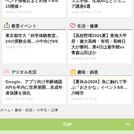
ベント情報おまとめ便＜8/9-
ス工学部、生成AIなどジュニ
15開催＞
ア講座6選
2026.8.7 Fri 19:45
2026.7.30 Thu 11:15
教育イベント
生活・健康
東京都市大「科学体験教室」
【高校野球2026夏】東海大甲
24の実験企画…小中向け9/6
府・健大高崎・有明・長崎日
大が勝利…第4日は遊学館vs
2026.8.7 Fri 18:15
青森山田ほか
2026.8.8 Sat 9:52
デジタル生活
趣味・娯楽
Google、アプリ向け年齢確認
【夏休み2026】魚に触れて学
APIを年内に世界展開…未成年
ぶ「おさかな」イベント8/8…
者保護を強化
川崎市
2026.7.31 Fri 13:45
2026.8.7 Fri 10:45
ホーム
›
趣味・娯楽
›
小学生
›
記事
TOP