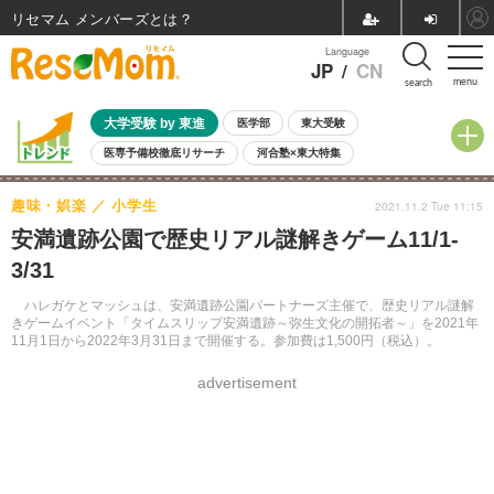
リセマム メンバーズ
Language
JP
/
CN
menu
search
大学受験 by 東進
医学部
東大受験
医専予備校徹底リサーチ
河合塾×東大特集
親子で考える大学選び
高校受験
中学受験
小学校受験
趣味・娯楽
小学生
2021.11.2 Tue 11:15
共通テスト
夏休み
8月開催学校説明会・相談会
安満遺跡公園で歴史リアル謎解きゲーム11/1-
8月開催イベント・WS
全国公立高校 過去問
人気記事
3/31
自由研究教材（小学生向け）
自由研究教材（中学生向け）
ランキング
ハレガケとマッシュは、安満遺跡公園パートナーズ主催で、歴史リアル謎解
きゲームイベント「タイムスリップ安満遺跡～弥生文化の開拓者～」を2021年
11月1日から2022年3月31日まで開催する。参加費は1,500円（税込）。
advertisement