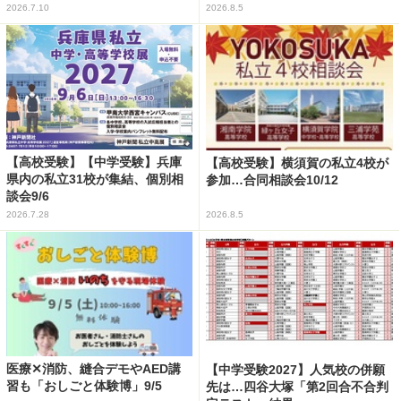
2026.7.10
2026.8.5
【高校受験】【中学受験】兵庫
【高校受験】横須賀の私立4校が
県内の私立31校が集結、個別相
参加…合同相談会10/12
談会9/6
2026.7.28
2026.8.5
医療✕消防、縫合デモやAED講
【中学受験2027】人気校の併願
習も「おしごと体験博」9/5
先は…四谷大塚「第2回合不合判