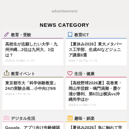
advertisement
NEWS CATEGORY
教育・受験
教育ICT
高校生が志願したい大学・九
【夏休み2026】東大メタバー
州沖縄…2位は九州大、1位
ス工学部、生成AIなどジュニ
は？
ア講座6選
2026.8.10 Mon 11:15
2026.7.30 Thu 11:15
教育イベント
生活・健康
東京都市大「科学体験教室」
【高校野球2026夏】花巻東・
24の実験企画…小中向け9/6
岡山学芸館・鳴門渦潮・霞ケ
浦が勝利、第6日は横浜vs沖
2026.8.7 Fri 18:15
縄尚学ほか
2026.8.10 Mon 7:15
デジタル生活
趣味・娯楽
Google、アプリ向け年齢確認
【夏休み2026】魚に触れて学