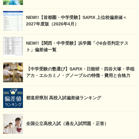
NEW!!【首都圏・中学受験】SAPIX 上位校偏差値＜
2027年度版（2026年4月）
NEW!!【関西・中学受験】浜学園「小6合否判定テス
ト」偏差値一覧
【中学受験の塾選び】SAPIX・日能研・四谷大塚・早稲
アカ・エルカミノ・グノーブルの特徴・費用と合格力
都道府県別 高校入試偏差値ランキング
全国公立高校入試（過去入試問題・正答）