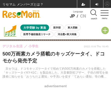
リセマム メンバーズ
Language
JP
/
CN
menu
search
大学受験 by 東進
医学部
東大受験
医専予備校徹底リサーチ
河合塾×東大特集
親子で考える大学選び
高校受験
中学受験
小学校受験
デジタル生活
小学生
2022.10.6 Thu 16:45
共通テスト
夏休み
8月開催学校説明会・相談会
500万画素カメラ搭載のキッズケータイ、ドコ
8月開催イベント・WS
全国公立高校 過去問
人気記事
モから発売予定
自由研究教材（小学生向け）
自由研究教材（中学生向け）
ランキング
京セラは、ドコモキッズケータイで初めて約500万画素のカメラを搭載した
「キッズケータイKY-41C」を製品化した。大音量防犯ブザー、子供の帰宅を保
護者に知らせる「おうちだよ通知」や手洗いを促す「てあらい通知」等の機能
を搭載。NTTドコモから2023年2月以降発売予定。
advertisement