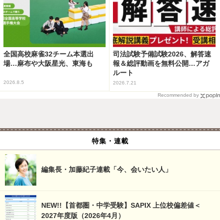
全国高校麻雀32チーム本選出
司法試験予備試験2026、解答速
場…麻布や大阪星光、東海も
報＆総評動画を無料公開…アガ
ルート
2026.8.5
2026.7.21
Recommended by
特集・連載
編集長・加藤紀子連載「今、会いたい人」
NEW!!【首都圏・中学受験】SAPIX 上位校偏差値＜
2027年度版（2026年4月）