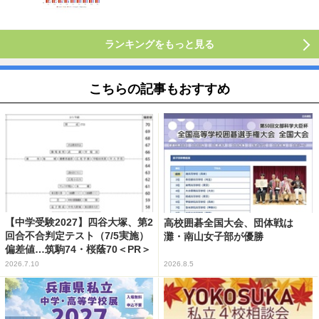
ランキングをもっと見る
こちらの記事もおすすめ
【中学受験2027】四谷大塚、第2
高校囲碁全国大会、団体戦は
回合不合判定テスト（7/5実施）
灘・南山女子部が優勝
偏差値…筑駒74・桜蔭70＜PR＞
2026.7.10
2026.8.5