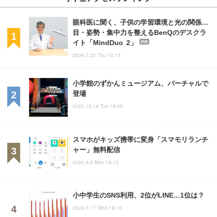
眼科医に聞く、子供の学習環境と光の関係…
目・姿勢・集中力を整えるBenQのデスクラ
イト「MindDuo 2」
PR
2026.7.23 Thu 10:15
小学館のずかんミュージアム、バーチャルで
登場
2025.10.14 Tue 19:45
スマホがキッズ携帯に変身「スマモリランチ
ャー」無料配信
2020.4.6 Mon 18:15
小中学生のSNS利用、2位がLINE…1位は？
2024.7.17 Wed 18:15