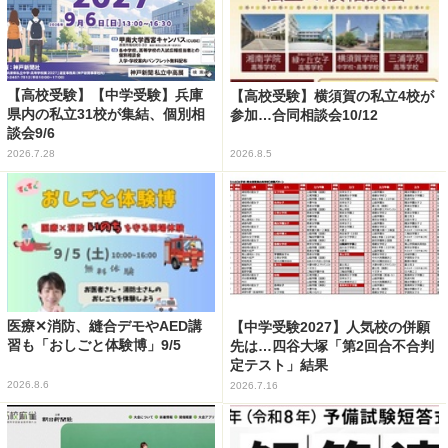
【高校受験】【中学受験】兵庫
【高校受験】横須賀の私立4校が
県内の私立31校が集結、個別相
参加…合同相談会10/12
談会9/6
2026.7.28
2026.8.5
医療✕消防、縫合デモやAED講
【中学受験2027】人気校の併願
習も「おしごと体験博」9/5
先は…四谷大塚「第2回合不合判
定テスト」結果
2026.8.6
2026.7.16