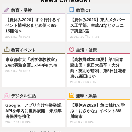
NEWS CATEGORY
教育・受験
教育ICT
【夏休み2026】すぐ行けるイ
【夏休み2026】東大メタバー
ベント情報おまとめ便＜8/9-
ス工学部、生成AIなどジュニ
15開催＞
ア講座6選
2026.8.7 Fri 19:45
2026.7.30 Thu 11:15
教育イベント
生活・健康
東京都市大「科学体験教室」
【高校野球2026夏】第4日青
24の実験企画…小中向け9/6
森山田・東日大昌平・大分
商・英明が勝利、第5日は花巻
2026.8.7 Fri 18:15
東vs新田ほか
2026.8.9 Sun 9:15
デジタル生活
趣味・娯楽
Google、アプリ向け年齢確認
【夏休み2026】魚に触れて学
APIを年内に世界展開…未成年
ぶ「おさかな」イベント8/8…
者保護を強化
川崎市
2026.7.31 Fri 13:45
2026.8.7 Fri 10:45