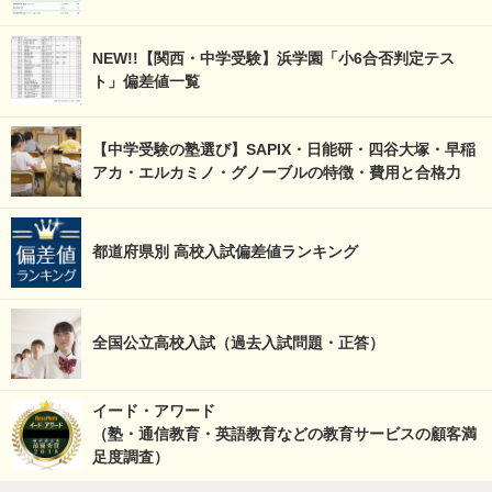
NEW!!【関西・中学受験】浜学園「小6合否判定テス
ト」偏差値一覧
【中学受験の塾選び】SAPIX・日能研・四谷大塚・早稲
アカ・エルカミノ・グノーブルの特徴・費用と合格力
都道府県別 高校入試偏差値ランキング
全国公立高校入試（過去入試問題・正答）
イード・アワード
（塾・通信教育・英語教育などの教育サービスの顧客満
足度調査）