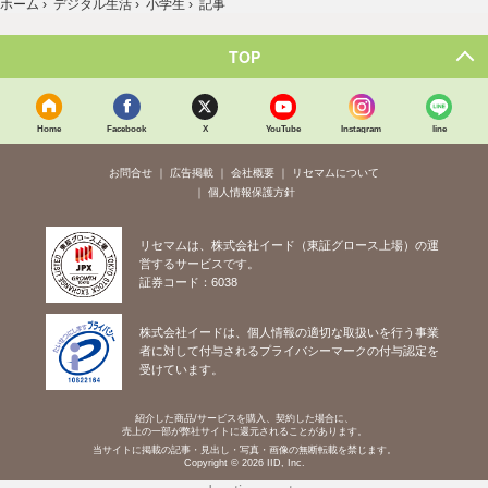
ホーム
›
デジタル生活
›
小学生
›
記事
TOP
Home
Facebook
X
YouTube
Instagram
line
お問合せ
広告掲載
会社概要
リセマムについて
個人情報保護方針
リセマムは、株式会社イード（東証グロース上場）の運
営するサービスです。
証券コード：6038
株式会社イードは、個人情報の適切な取扱いを行う事業
者に対して付与されるプライバシーマークの付与認定を
受けています。
紹介した商品/サービスを購入、契約した場合に、
売上の一部が弊社サイトに還元されることがあります。
当サイトに掲載の記事・見出し・写真・画像の無断転載を禁じます。
Copyright © 2026 IID, Inc.