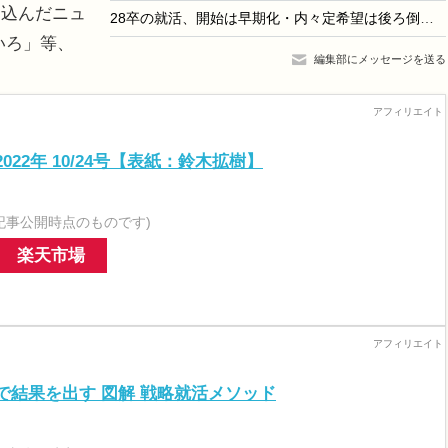
り込んだニュ
28卒の就活、開始は早期化・内々定希望は後ろ倒し…dodaキャンパス調査
いろ」等、
編集部にメッセージを送る
 2022年 10/24号【表紙：鈴木拡樹】
記事公開時点のものです)
楽天市場
で結果を出す 図解 戦略就活メソッド