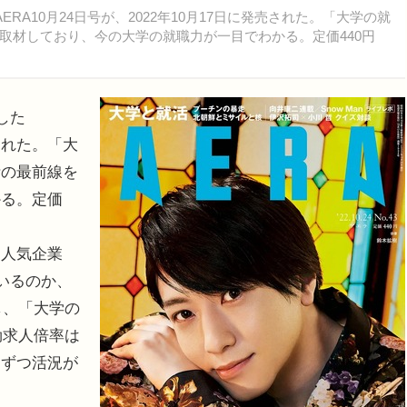
A10月24日号が、2022年10月17日に発売された。「大学の就
取材しており、今の大学の就職力が一目でわかる。定価440円
した
売された。「大
活の最前線を
かる。定価
人気企業
いるのか、
し、「大学の
効求人倍率は
しずつ活況が