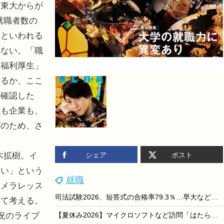
東大からが
の就職者数の
向といわれる
はない。「職
「福利厚生」
いるか、ここ
で確認した
学も企業も、
グのため、さ
木拡樹。イ
シェア
ポスト
たい」という
就職
カメラレッス
司法試験2026、短答式の合格率79.3％…早大など大学院別結果も
いて考える。
盛況のライブ
【夏休み2026】マイクロソフトなど訪問「はたらくえすと」8/24-29…大学生対象