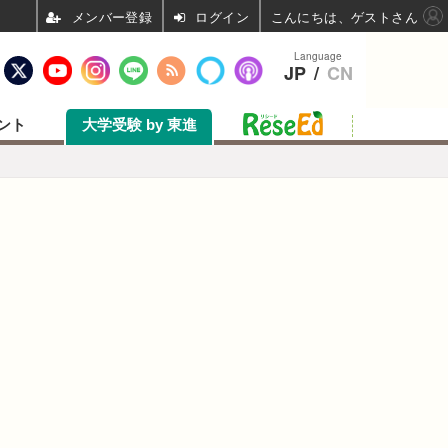
ログイン
こんにちは、ゲストさん
Language
JP
/
CN
ント
大学受験 by 東進