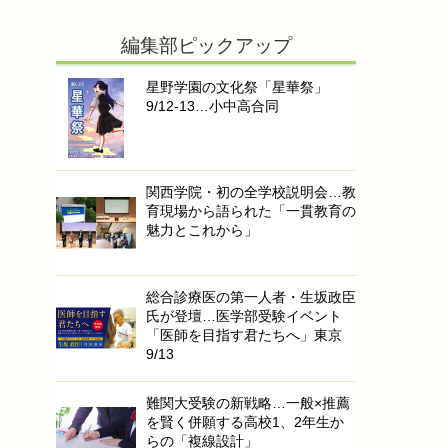
編集部ピックアップ
星野学園の文化祭「星華祭」
9/12-13…小中高合同
関西学院・初の全学校説明会…教
育現場から語られた「一貫教育の
魅力とこれから」
総合診療医の第一人者・生坂政臣
氏が登壇…医学部受験イベント
「医師を目指す君たちへ」東京
9/13
難関大受験の新戦略…一般×推薦
を賢く併願する高校1、2年生か
らの「複線設計」