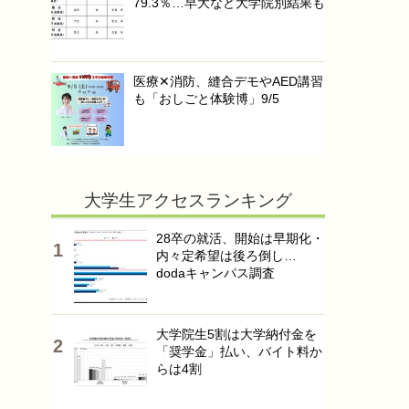
79.3％…早大など大学院別結果も
医療✕消防、縫合デモやAED講習
も「おしごと体験博」9/5
大学生アクセスランキング
28卒の就活、開始は早期化・
内々定希望は後ろ倒し…
dodaキャンパス調査
大学院生5割は大学納付金を
「奨学金」払い、バイト料か
らは4割