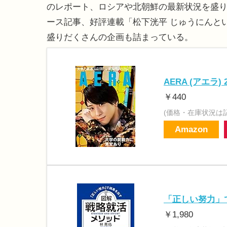
のレポート、ロシアや北朝鮮の最新状況を盛
ース記事、好評連載「松下洸平 じゅうにんと
盛りだくさんの企画も詰まっている。
AERA (アエラ)
￥440
(価格・在庫状況は
Amazon
「正しい努力」
￥1,980