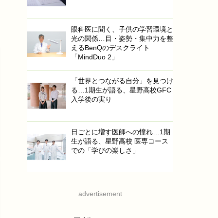
眼科医に聞く、子供の学習環境と
光の関係…目・姿勢・集中力を整
えるBenQのデスクライト
「MindDuo 2」
「世界とつながる自分」を見つけ
る…1期生が語る、星野高校GFC
入学後の実り
日ごとに増す医師への憧れ…1期
生が語る、星野高校 医専コース
での「学びの楽しさ」
advertisement