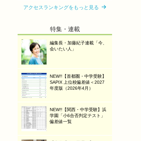
アクセスランキングをもっと見る
特集・連載
編集長・加藤紀子連載「今、
会いたい人」
NEW!!【首都圏・中学受験】
SAPIX 上位校偏差値＜2027
年度版（2026年4月）
NEW!!【関西・中学受験】浜
学園「小6合否判定テスト」
偏差値一覧