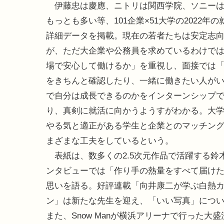
伊藤忠は慶應、ニトリは関西学院、ソニーは
もっとも多い等、101企業×51大学の2022年
詳細データを掲載。現在の若者たちは安定志
が、ただ大企業や公務員を求めているわけで
場で安心して働けるか」を重視し、面接では
をきちんと確認したり、一緒に働きたい人が
で自分は成長できるのかをインターンシップ
り、真剣に就活に向かうようすがわかる。大
やる気と適正がある学生と企業とのマッチン
まざまな工夫をしているという。
表紙は、数多くの2.5次元作品で活躍する鈴
ンタビューでは「作り手の熱量をすべて届け
思いを語る。好評連載「向井康二が学ぶ白熱
ン」は新たな先生を迎え、「いい写真」につ
また、Snow Manが横浜アリーナで行った大