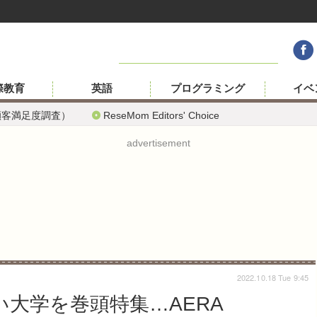
際教育
英語
プログラミング
イベ
顧客満足度調査）
ReseMom Editors' Choice
advertisement
2022.10.18 Tue 9:45
い大学を巻頭特集…AERA