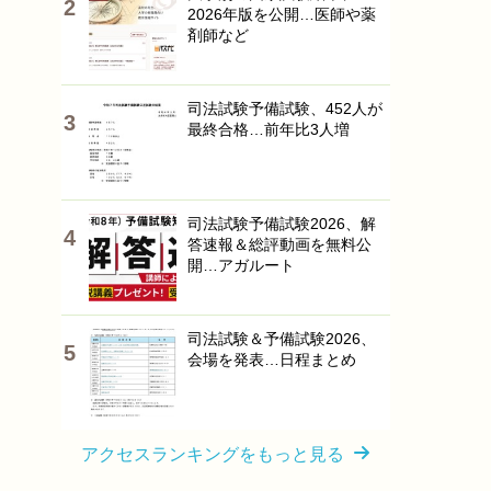
2026年版を公開…医師や薬
剤師など
司法試験予備試験、452人が
最終合格…前年比3人増
司法試験予備試験2026、解
答速報＆総評動画を無料公
開…アガルート
司法試験＆予備試験2026、
会場を発表…日程まとめ
アクセスランキングをもっと見る