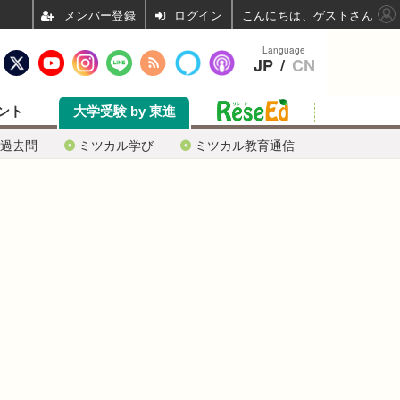
ログイン
こんにちは、ゲストさん
Language
JP
/
CN
ント
大学受験 by 東進
過去問
ミツカル学び
ミツカル教育通信