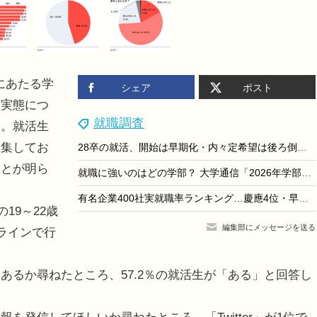
代にあたる学
シェア
ポスト
用実態につ
就職調査
た。就活生
収集してお
28卒の就活、開始は早期化・内々定希望は後ろ倒し…dodaキャンパス調査
ことが明ら
就職に強いのはどの学部？ 大学通信「2026年学部系統別実就職ランキング」
有名企業400社実就職率ランキング…慶應4位・早大9位
19～22歳
編集部にメッセージを送る
ラインで行
あるか尋ねたところ、57.2％の就活生が「ある」と回答し