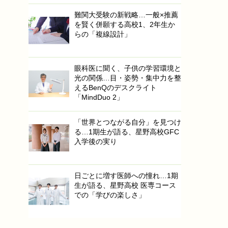
難関大受験の新戦略…一般×推薦
を賢く併願する高校1、2年生か
らの「複線設計」
眼科医に聞く、子供の学習環境と
光の関係…目・姿勢・集中力を整
えるBenQのデスクライト
「MindDuo 2」
「世界とつながる自分」を見つけ
る…1期生が語る、星野高校GFC
入学後の実り
日ごとに増す医師への憧れ…1期
生が語る、星野高校 医専コース
での「学びの楽しさ」