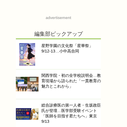
advertisement
編集部ピックアップ
星野学園の文化祭「星華祭」
9/12-13…小中高合同
関西学院・初の全学校説明会…教
育現場から語られた「一貫教育の
魅力とこれから」
総合診療医の第一人者・生坂政臣
氏が登壇…医学部受験イベント
「医師を目指す君たちへ」東京
9/13