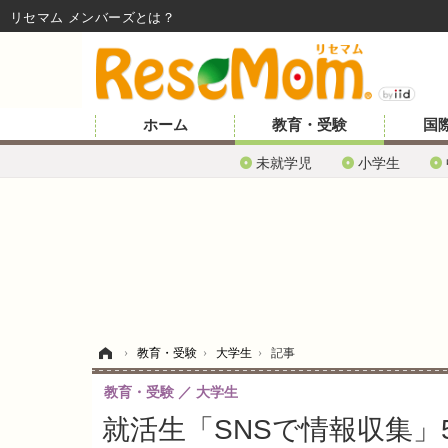
リセマム メンバーズ
ホーム
教育・受験
国
未就学児
小学生
ホーム
›
教育・受験
›
大学生
›
記事
教育・受験
大学生
就活生「SNSで情報収集」