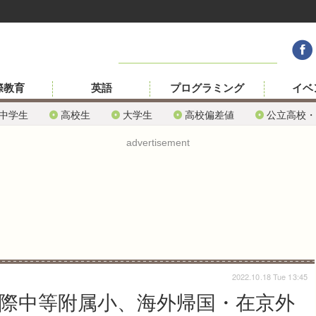
際教育
英語
プログラミング
イベ
中学生
高校生
大学生
高校偏差値
公立高校・
advertisement
2022.10.18 Tue 13:45
国際中等附属小、海外帰国・在京外