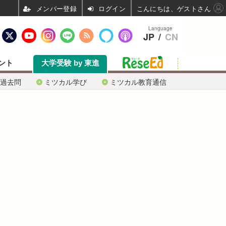
ログイン
こんにちは、ゲストさん
Language
JP
/
CN
ント
大学受験 by 東進
過去問
ミツカル学び
ミツカル教育通信