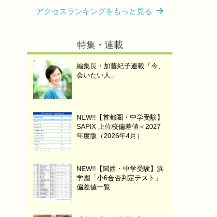
アクセスランキングをもっと見る
特集・連載
編集長・加藤紀子連載「今、
会いたい人」
NEW!!【首都圏・中学受験】
SAPIX 上位校偏差値＜2027
年度版（2026年4月）
NEW!!【関西・中学受験】浜
学園「小6合否判定テスト」
偏差値一覧