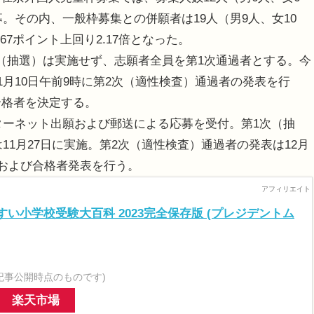
募。その内、一般枠募集との併願者は19人（男9人、女10
67ポイント上回り2.17倍となった。
（抽選）は実施せず、志願者全員を第1次通過者とする。今
1月10日午前9時に第2次（適性検査）通過者の発表を行
合格者を決定する。
ンターネット出願および郵送による応募を受付。第1次（抽
は11月27日に実施。第2次（適性検査）通過者の発表は12月
）および合格者発表を行う。
い小学校受験大百科 2023完全保存版 (プレジデントム
記事公開時点のものです)
楽天市場