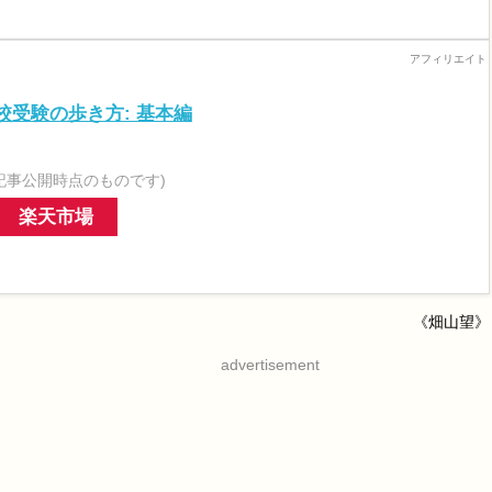
校受験の歩き方: 基本編
記事公開時点のものです)
楽天市場
《畑山望》
advertisement