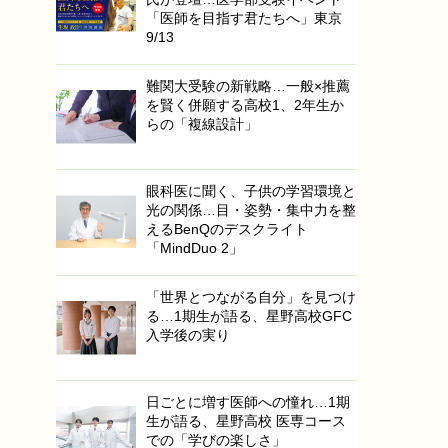
「医師を目指す君たちへ」東京
9/13
難関大受験の新戦略…一般×推薦
を賢く併願する高校1、2年生か
らの「複線設計」
眼科医に聞く、子供の学習環境と
光の関係…目・姿勢・集中力を整
えるBenQのデスクライト
「MindDuo 2」
「世界とつながる自分」を見つけ
る…1期生が語る、星野高校GFC
入学後の実り
日ごとに増す医師への憧れ…1期
生が語る、星野高校 医専コース
での「学びの楽しさ」