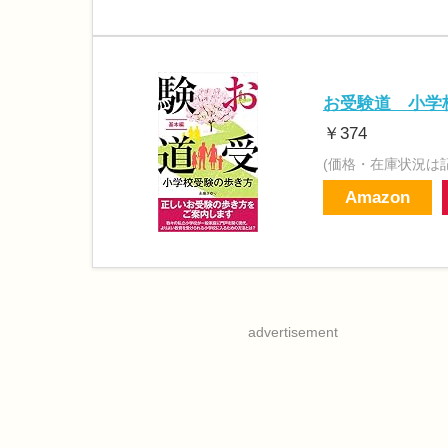
お受験道 小学
￥374
(価格・在庫状況は
Amazon
advertisement