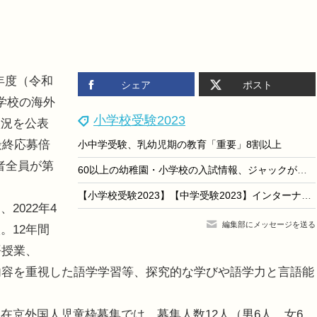
3年度（令和
シェア
ポスト
学校の海外
小学校受験2023
状況を公表
最終応募倍
小中学受験、乳幼児期の教育「重要」8割以上
者全員が第
60以上の幼稚園・小学校の入試情報、ジャックが配信
【小学校受験2023】【中学受験2023】インターナショナルスクールCTIS「模擬授業＆学校説明会」3/4
022年4
編集部にメッセージを送る
。12年間
語授業、
る内容を重視した語学学習等、探究的な学びや語学力と言語能
京外国人児童枠募集では、募集人数12人（男6人、女6