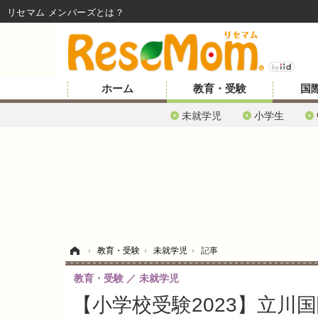
リセマム メンバーズ
ホーム
教育・受験
国
未就学児
小学生
ホーム
›
教育・受験
›
未就学児
›
記事
教育・受験
未就学児
【小学校受験2023】立川