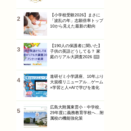
【小学校受験2026】まさに
「波乱の年」志願倍率トップ
10から見えた最新の動向
【190人の保護者に聞いた】
子供の英語どうしてる？ 家
庭のリアル大調査2026
PR
進研ゼミ小学講座、10年ぶり
大規模リニューアル…ゲーム
×学習と人×AIで学びを進化
広島大附属東雲小・中学校、
29年度に義務教育学校へ…附
属校の機能強化策