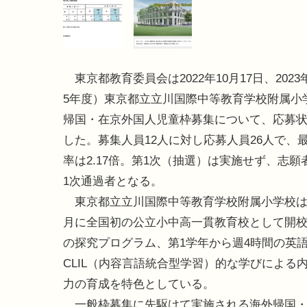
東京都教育委員会は2022年10月17日、202
5年度）東京都立立川国際中等教育学校附属小
帰国・在京外国人児童枠募集について、応募
した。募集人員12人に対し応募人員26人で、
率は2.17倍。第1次（抽選）は実施せず、志願
1次通過者となる。
東京都立立川国際中等教育学校附属小学校は、2
月に全国初の公立小中高一貫教育校として開校
の探究プログラム、第1学年から週4時間の英
CLIL（内容言語統合型学習）的な学びによ
力の育成を特色としている。
一般枠募集に先駆けて実施される海外帰国・在