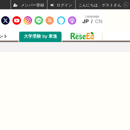
ログイン
こんにちは、ゲストさん
Language
JP
/
CN
ント
大学受験 by 東進