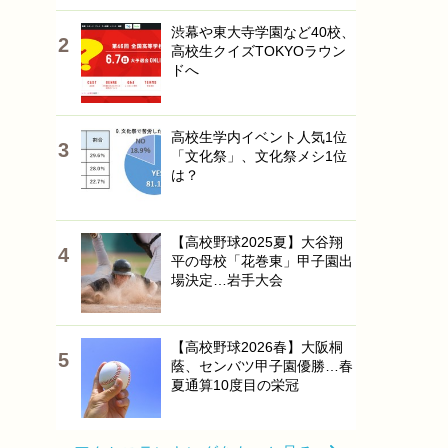
渋幕や東大寺学園など40校、
高校生クイズTOKYOラウン
ドへ
高校生学内イベント人気1位
「文化祭」、文化祭メシ1位
は？
【高校野球2025夏】大谷翔
平の母校「花巻東」甲子園出
場決定…岩手大会
【高校野球2026春】大阪桐
蔭、センバツ甲子園優勝…春
夏通算10度目の栄冠