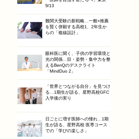
9/13
難関大受験の新戦略…一般×推薦
を賢く併願する高校1、2年生か
らの「複線設計」
眼科医に聞く、子供の学習環境と
光の関係…目・姿勢・集中力を整
えるBenQのデスクライト
「MindDuo 2」
「世界とつながる自分」を見つけ
る…1期生が語る、星野高校GFC
入学後の実り
日ごとに増す医師への憧れ…1期
生が語る、星野高校 医専コース
での「学びの楽しさ」