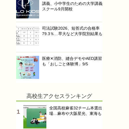
講義、小中学生のための大学講義
スクール9月開校
司法試験2026、短答式の合格率
79.3％…早大など大学院別結果も
医療✕消防、縫合デモやAED講習
も「おしごと体験博」9/5
高校生アクセスランキング
全国高校麻雀32チーム本選出
場…麻布や大阪星光、東海も