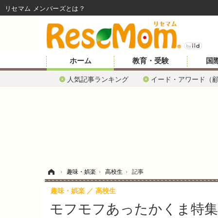
リセマム メンバーズ
ホーム
教育・受験
国
人気記事ランキング
イード・アワード（
ホーム
›
趣味・娯楽
›
高校生
›
記事
趣味・娯楽
高校生
モフモフあったかくま特集…