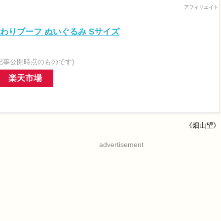
o ふんわりブーフ ぬいぐるみ Sサイズ
記事公開時点のものです)
楽天市場
《畑山望》
advertisement