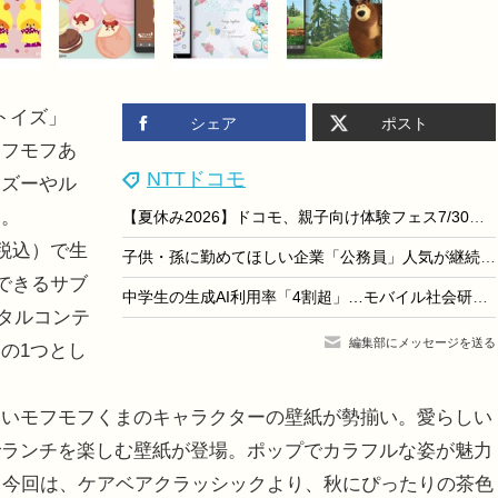
トイズ」
シェア
ポスト
モフモフあ
NTTドコモ
・ズーやル
る。
【夏休み2026】ドコモ、親子向け体験フェス7/30から…スマホ分解やAI絵画
税込）で生
子供・孫に勤めてほしい企業「公務員」人気が継続…親世代は外資系も
できるサブ
中学生の生成AI利用率「4割超」…モバイル社会研究所
ジタルコンテ
編集部にメッセージを送る
の1つとし
いモフモフくまのキャラクターの壁紙が勢揃い。愛らしい
でランチを楽しむ壁紙が登場。ポップでカラフルな姿が魅力
。今回は、ケアベアクラッシックより、秋にぴったりの茶色