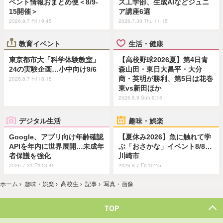
ベント情報おまとめ便＜8/9-
ス工学部、生成AIなどジュニ
15開催＞
ア講座6選
2026.8.7 Fri 19:45
2026.7.30 Thu 11:15
教育イベント
生活・健康
東京都市大「科学体験教室」
【高校野球2026夏】第4日青
24の実験企画…小中向け9/6
森山田・東日大昌平・大分
商・英明が勝利、第5日は花巻
2026.8.7 Fri 18:15
東vs新田ほか
2026.8.9 Sun 9:15
デジタル生活
趣味・娯楽
Google、アプリ向け年齢確認
【夏休み2026】魚に触れて学
APIを年内に世界展開…未成年
ぶ「おさかな」イベント8/8…
者保護を強化
川崎市
2026.7.31 Fri 13:45
2026.8.7 Fri 10:45
ホーム
›
趣味・娯楽
›
高校生
›
記事
›
写真・画像
TOP