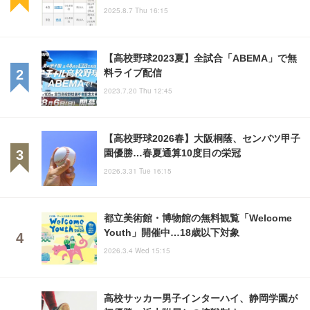
2025.8.7 Thu 16:15
【高校野球2023夏】全試合「ABEMA」で無
料ライブ配信
2023.7.20 Thu 12:45
【高校野球2026春】大阪桐蔭、センバツ甲子
園優勝…春夏通算10度目の栄冠
2026.3.31 Tue 16:15
都立美術館・博物館の無料観覧「Welcome
Youth」開催中…18歳以下対象
2026.3.4 Wed 15:15
高校サッカー男子インターハイ、静岡学園が