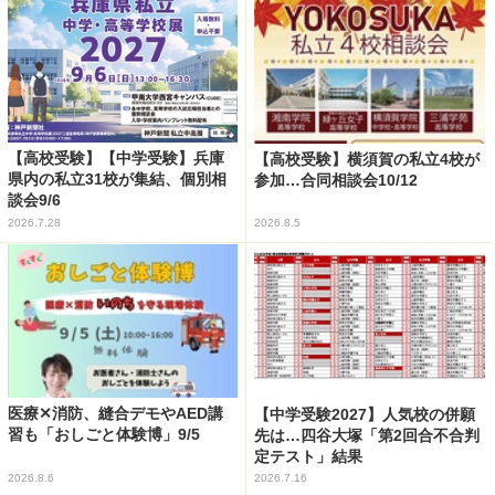
【高校受験】【中学受験】兵庫
【高校受験】横須賀の私立4校が
県内の私立31校が集結、個別相
参加…合同相談会10/12
談会9/6
2026.7.28
2026.8.5
医療✕消防、縫合デモやAED講
【中学受験2027】人気校の併願
習も「おしごと体験博」9/5
先は…四谷大塚「第2回合不合判
定テスト」結果
2026.8.6
2026.7.16