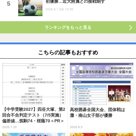
初優勝…近大附属との接戦制す
2026.8.1 Sat 14:38
ランキングをもっと見る
こちらの記事もおすすめ
【中学受験2027】四谷大塚、第2
高校囲碁全国大会、団体戦は
回合不合判定テスト（7/5実施）
灘・南山女子部が優勝
偏差値…筑駒74・桜蔭70＜PR＞
2026.7.10
2026.8.5