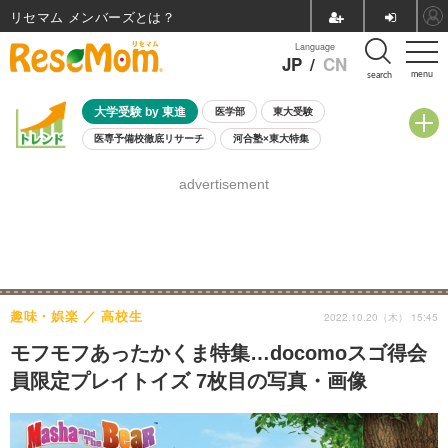
リセマム メンバーズ
Language
JP
/
CN
menu
search
大学受験 by 東進
医学部
東大受験
医専予備校徹底リサーチ
河合塾×東大特集
親子で考える大学選び
高校受験
中学受験
小学校受験
advertisement
共通テスト
夏休み
8月開催学校説明会・相談会
8月開催イベント・WS
全国公立高校 過去問
人気記事
自由研究教材（小学生向け）
自由研究教材（中学生向け）
ランキング
趣味・娯楽
高校生
2022.10.20（木） 15:45
モフモフあったかくま特集…docomoスゴ得会
員限定プレイトイズ 7枚目の写真・画像