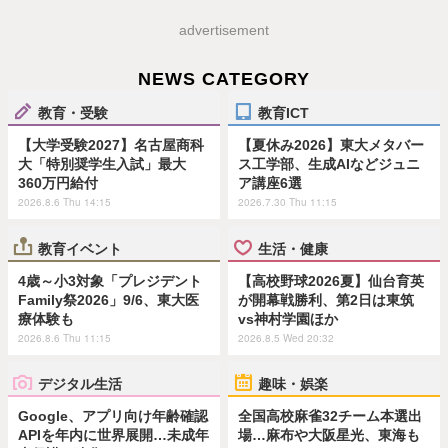
advertisement
NEWS CATEGORY
教育・受験
教育ICT
【大学受験2027】名古屋商科
【夏休み2026】東大メタバー
大「特別奨学生入試」最大
ス工学部、生成AIなどジュニ
360万円給付
ア講座6選
2026.8.6 Thu 14:15
2026.7.30 Thu 11:15
教育イベント
生活・健康
4歳～小3対象「プレジデント
【高校野球2026夏】仙台育英
Family祭2026」9/6、東大医
が開幕戦勝利、第2日は東筑
療体験も
vs神村学園ほか
2026.8.6 Thu 11:15
2026.8.5 Wed 20:32
デジタル生活
趣味・娯楽
Google、アプリ向け年齢確認
全国高校麻雀32チーム本選出
APIを年内に世界展開…未成年
場…麻布や大阪星光、東海も