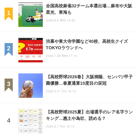
全国高校麻雀32チーム本選出場…麻布や大阪
星光、東海も
2026.8.5 Wed 19:45
渋幕や東大寺学園など40校、高校生クイズ
TOKYOラウンドへ
2026.7.29 Wed 17:15
【高校野球2026春】大阪桐蔭、センバツ甲子
園優勝…春夏通算10度目の栄冠
2026.3.31 Tue 16:15
【高校野球2025夏】出場選手のレア名字ラン
キング…惠土や為壮、読める？
2025.8.7 Thu 16:15