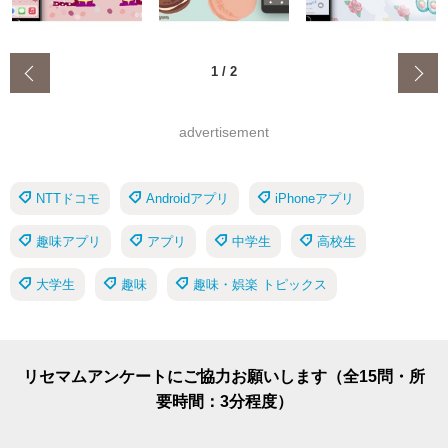
‹
1
/
2
advertisement
NTTドコモ
Androidアプリ
iPhoneアプリ
趣味アプリ
アプリ
中学生
高校生
大学生
趣味
趣味・娯楽 トピックス
リセマムアンケートにご協力お願いします（全15問・所
要時間：3分程度）