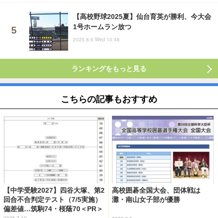
【高校野球2025夏】仙台育英が勝利、今大会
1号ホームラン放つ
2025.8.6 Wed 10:48
ランキングをもっと見る
こちらの記事もおすすめ
【中学受験2027】四谷大塚、第2
高校囲碁全国大会、団体戦は
回合不合判定テスト（7/5実施）
灘・南山女子部が優勝
偏差値…筑駒74・桜蔭70＜PR＞