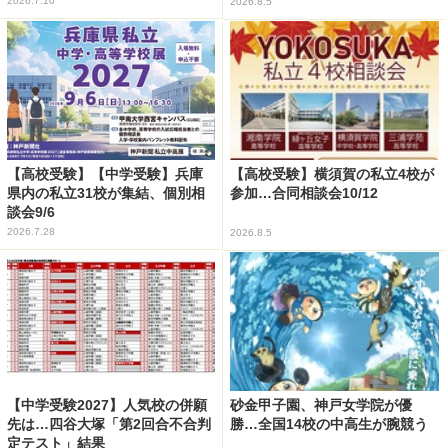
2026.7.10
2026.8.5
【高校受験】【中学受験】兵庫
【高校受験】横須賀の私立4校が
県内の私立31校が集結、個別相
参加…合同相談会10/12
談会9/6
2026.7.28
2026.8.5
【中学受験2027】人気校の併願
砂金甲子園、神戸女学院が優
先は…四谷大塚「第2回合不合判
勝…全国14校の中高生が腕競う
定テスト」結果