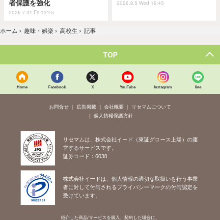
者保護を強化
2026.8.5 Wed 19:45
2026.7.31 Fri 13:45
ホーム
›
趣味・娯楽
›
高校生
›
記事
TOP
Home
Facebook
X
YouTube
Instagram
line
お問合せ
広告掲載
会社概要
リセマムについて
個人情報保護方針
リセマムは、株式会社イード（東証グロース上場）の運
営するサービスです。
証券コード：6038
株式会社イードは、個人情報の適切な取扱いを行う事業
者に対して付与されるプライバシーマークの付与認定を
受けています。
紹介した商品/サービスを購入、契約した場合に、