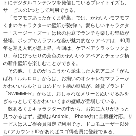
トにデジタルコンテンツを発信しているプレイトイズも、
サービスの1つとして利用できる。
「モフモフあったかくま特集」では、かわいいモフモフ
くまのキャラクターの壁紙が勢揃い。愛らしいキャラクタ
ー「スージー・ズー」は秋のお庭でランチを楽しむ壁紙が
登場。ポップでカラフルな姿が魅力的なケアベアは、40周
年を迎え人気が急上昇。今回は、ケアベアクラッシックよ
り、秋にぴったりの茶色のかわいいケアベアとチェック柄
の新作壁紙を楽しむことができる。
その他、くまのがっこうから派生した人気アニメ「がん
ばれ！ルルロロ」からは、お揃いのオシャレなマフラーが
かわいいルルとロロのドット柄の壁紙が、雑貨ブランド
「SWIMMER」からは、おしゃれなメリーとぬいぐるみを
ぎゅっとしてるかわいいくまの壁紙が登場している。
数あるくまキャラクターの中から、お気に入りがきっと
見つかるはず。壁紙はAndroid、iPhone共に全機種対応。サ
ービスはスゴ得会員限定で利用でき、ドコモユーザー以外
もdアカウントIDがあればスゴ得会員に登録できる。