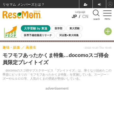
リセマム メンバーズ
Language
JP
/
CN
menu
search
大学受験 by 東進
医学部
東大受験
医専予備校徹底リサーチ
河合塾×東大特集
親子で考える大学選び
高校受験
中学受験
小学校受験
趣味・娯楽
高校生
2022.10.20 Thu 15:45
共通テスト
夏休み
8月開催学校説明会・相談会
モフモフあったかくま特集…docomoスゴ得会
8月開催イベント・WS
全国公立高校 過去問
人気記事
員限定プレイトイズ
自由研究教材（小学生向け）
自由研究教材（中学生向け）
ランキング
docomoのスゴ得サブスクサービス「プレイトイズ」は、寒くなり始めたこの
季節にピッタリの「モフモフあったかくま特集」を実施している。スージー・
ズーやルルロロ等、人気のくまの壁紙が勢揃いしている。
advertisement