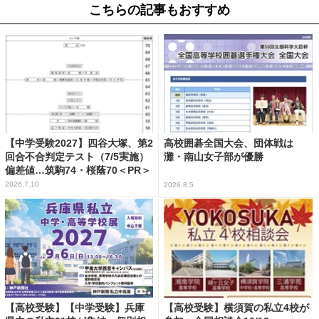
こちらの記事もおすすめ
【中学受験2027】四谷大塚、第2
高校囲碁全国大会、団体戦は
回合不合判定テスト（7/5実施）
灘・南山女子部が優勝
偏差値…筑駒74・桜蔭70＜PR＞
2026.7.10
2026.8.5
【高校受験】【中学受験】兵庫
【高校受験】横須賀の私立4校が