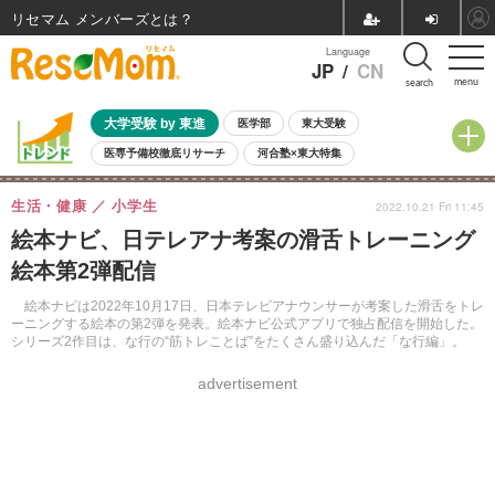
リセマム メンバーズ
Language
JP
/
CN
menu
search
大学受験 by 東進
医学部
東大受験
医専予備校徹底リサーチ
河合塾×東大特集
親子で考える大学選び
高校受験
中学受験
小学校受験
生活・健康
小学生
2022.10.21 Fri 11:45
共通テスト
夏休み
8月開催学校説明会・相談会
絵本ナビ、日テレアナ考案の滑舌トレーニング
8月開催イベント・WS
全国公立高校 過去問
人気記事
絵本第2弾配信
自由研究教材（小学生向け）
自由研究教材（中学生向け）
ランキング
絵本ナビは2022年10月17日、日本テレビアナウンサーが考案した滑舌をトレ
ーニングする絵本の第2弾を発表。絵本ナビ公式アプリで独占配信を開始した。
シリーズ2作目は、な行の“筋トレことば”をたくさん盛り込んだ「な行編」。
advertisement