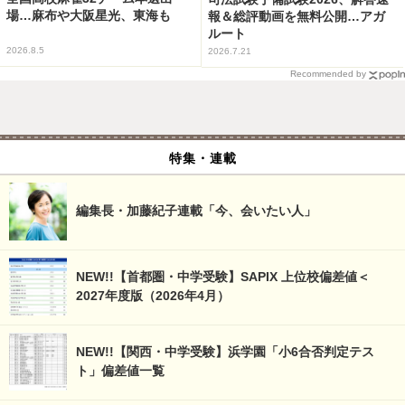
場…麻布や大阪星光、東海も
報＆総評動画を無料公開…アガ
ルート
2026.8.5
2026.7.21
Recommended by
特集・連載
編集長・加藤紀子連載「今、会いたい人」
NEW!!【首都圏・中学受験】SAPIX 上位校偏差値＜
2027年度版（2026年4月）
NEW!!【関西・中学受験】浜学園「小6合否判定テス
ト」偏差値一覧