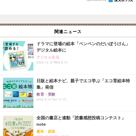
関連ニュース
ドラマに登場の絵本「ペンペンのだいぼうけん」
デジタル絵本に
デジタル生活
2022.10.12 Wed 9:15
日販と絵本ナビ、親子でエコ学ぶ「エコ育絵本特
集」発信
教育・受験
2022.9.13 Tue 17:15
全国の書店と連動「読書感想投稿コンテスト」
note
趣味・娯楽