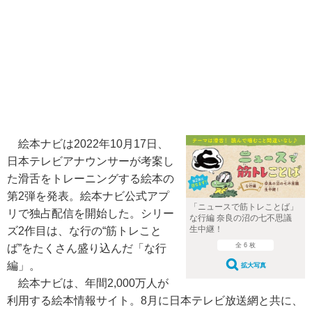
絵本ナビは2022年10月17日、
日本テレビアナウンサーが考案し
た滑舌をトレーニングする絵本の
第2弾を発表。絵本ナビ公式アプ
「ニュースで筋トレことば」
リで独占配信を開始した。シリー
な行編 奈良の沼の七不思議
生中継！
ズ2作目は、な行の“筋トレこと
全 6 枚
ば”をたくさん盛り込んだ「な行
編」。
拡大写真
絵本ナビは、年間2,000万人が
利用する絵本情報サイト。8月に日本テレビ放送網と共に、