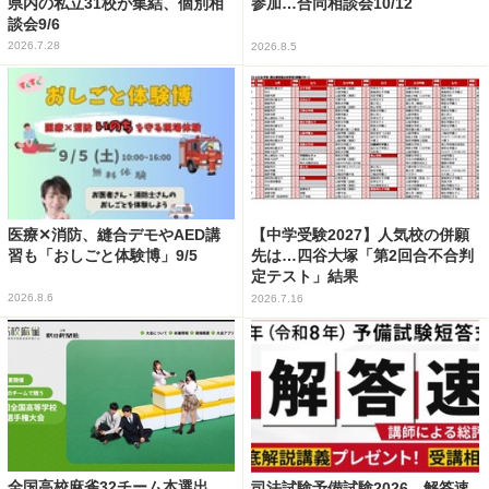
県内の私立31校が集結、個別相
参加…合同相談会10/12
談会9/6
2026.7.28
2026.8.5
医療✕消防、縫合デモやAED講
【中学受験2027】人気校の併願
習も「おしごと体験博」9/5
先は…四谷大塚「第2回合不合判
定テスト」結果
2026.8.6
2026.7.16
全国高校麻雀32チーム本選出
司法試験予備試験2026、解答速