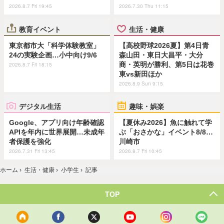
2026.8.7 Fri 19:45
2026.7.30 Thu 11:15
教育イベント
生活・健康
東京都市大「科学体験教室」
【高校野球2026夏】第4日青
24の実験企画…小中向け9/6
森山田・東日大昌平・大分
商・英明が勝利、第5日は花巻
2026.8.7 Fri 18:15
東vs新田ほか
2026.8.9 Sun 9:15
デジタル生活
趣味・娯楽
Google、アプリ向け年齢確認
【夏休み2026】魚に触れて学
APIを年内に世界展開…未成年
ぶ「おさかな」イベント8/8…
者保護を強化
川崎市
2026.7.31 Fri 13:45
2026.8.7 Fri 10:45
ホーム
›
生活・健康
›
小学生
›
記事
TOP