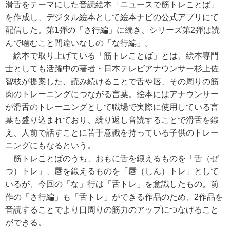
滑舌をテーマにした音読絵本「ニュースで筋トレことば」
を作成し、デジタル絵本として絵本ナビの公式アプリにて
配信した。第1弾の「さ行編」に続き、シリーズ第2弾は読
んで噛むこと間違いなしの「な行編」。
絵本で取り上げている「筋トレことば」とは、絵本専門
士としても活躍中の著者・日本テレビアナウンサー杉上佐
智枝が提案した、読み続けることで舌や唇、その周りの筋
肉のトレーニングにつながる言葉。絵本にはアナウンサー
が滑舌のトレーニングとして職場で実際に使用している言
葉も盛り込まれており、繰り返し音読することで滑舌を鍛
え、人前で話すことに苦手意識を持っている子供のトレー
ニングにもなるという。
筋トレことばのうち、おもに舌を鍛えるものを「舌（ぜ
つ）トレ」、唇を鍛えるものを「唇（しん）トレ」として
いるが、今回の「な」行は「舌トレ」を意識したもの。前
作の「さ行編」も「舌トレ」ができる作品のため、2作品を
音読することでより口周りの筋力のアップにつなげること
ができる。