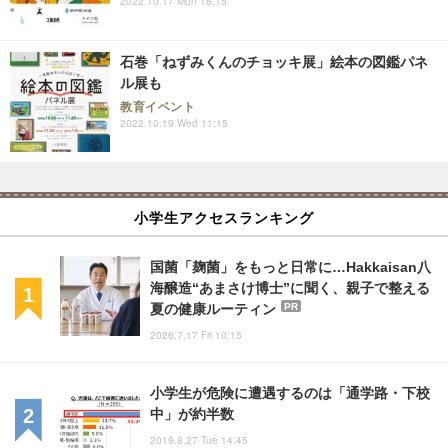
2022.10.17 Mon 18:15
石巻「ねずみくんのチョッキ展」絵本の図鑑パネ
ル展も
教育イベント
2022.10.19 Wed 11:15
小学生アクセスランキング
国菌「麹菌」をもっと日常に…Hakkaisan八
海醸造“あまさけ博士”に聞く、親子で整える
夏の健康ルーティン
PR
2026.7.17 Fri 10:15
小学生が危険に遭遇するのは「通学路・下校
中」が約半数
2019.8.27 Tue 14:45