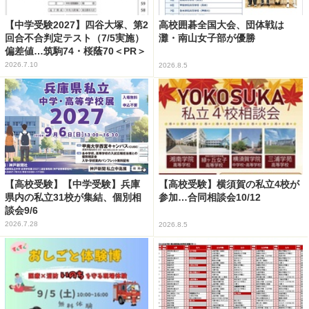
【中学受験2027】四谷大塚、第2
高校囲碁全国大会、団体戦は
回合不合判定テスト（7/5実施）
灘・南山女子部が優勝
偏差値…筑駒74・桜蔭70＜PR＞
2026.7.10
2026.8.5
【高校受験】【中学受験】兵庫
【高校受験】横須賀の私立4校が
県内の私立31校が集結、個別相
参加…合同相談会10/12
談会9/6
2026.7.28
2026.8.5