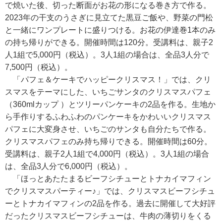
で焼いた後、切った断面がお花の形になる巻き方で作る。
2023年の干支のうさぎに見立てた黒豆ご飯や、野菜の門松
と一緒にワンプレートに盛りつける。お花の伊達巻1本のみ
の持ち帰りができる。開催時間は120分。受講料は、親子2
人1組で5,000円（税込）。3人1組の場合は、全品3人分で
7,500円（税込）。
「パフェ＆ケーキでハッピークリスマス！」では、クリ
スマスをテーマにした、いちごサンタのクリスマスパフェ
（360mlカップ ）とツリーパンケーキの2品を作る。生地か
ら手作りするふわふわのパンケーキをかわいいクリスマス
パフェに大変身させ、いちごのサンタも自分たちで作る。
クリスマスパフェのみ持ち帰りできる。開催時間は60分。
受講料は、親子2人1組で4,000円（税込）。3人1組の場合
は、全品3人分で6,000円（税込）。
「ほっとあたたまるビーフシチューとトナカイマフィン
でクリスマスパーティー♪」では、クリスマスビーフシチュ
ーとトナカイマフィンの2品を作る。過去に開催して大好評
だったクリスマスビーフシチューは、牛肉の薄切りをくる