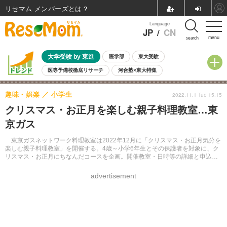
リセマム メンバーズ
Language
JP
/
CN
menu
search
大学受験 by 東進
医学部
東大受験
医専予備校徹底リサーチ
河合塾×東大特集
親子で考える大学選び
高校受験
中学受験
小学校受験
趣味・娯楽
小学生
2022.11.1 Tue 15:15
共通テスト
夏休み
8月開催学校説明会・相談会
クリスマス・お正月を楽しむ親子料理教室…東
8月開催イベント・WS
全国公立高校 過去問
人気記事
京ガス
自由研究教材（小学生向け）
自由研究教材（中学生向け）
ランキング
東京ガスネットワーク料理教室は2022年12月に「クリスマス・お正月気分を
楽しむ親子料理教室」を開催する。4歳～小学6年生とその保護者を対象に、ク
リスマス・お正月にちなんだコースを企画。開催教室・日時等の詳細と申込み
は、Webサイトにて。締切は2022年11月15日。
advertisement