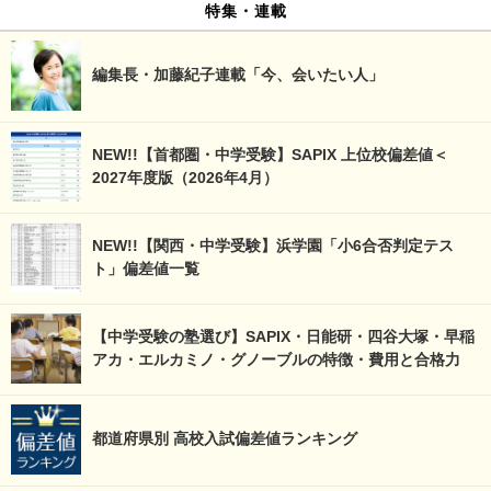
特集・連載
編集長・加藤紀子連載「今、会いたい人」
NEW!!【首都圏・中学受験】SAPIX 上位校偏差値＜
2027年度版（2026年4月）
NEW!!【関西・中学受験】浜学園「小6合否判定テス
ト」偏差値一覧
【中学受験の塾選び】SAPIX・日能研・四谷大塚・早稲
アカ・エルカミノ・グノーブルの特徴・費用と合格力
都道府県別 高校入試偏差値ランキング