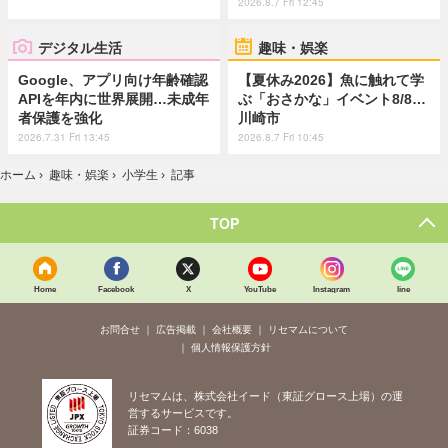
2026.8.7 Fri 12:45
デジタル生活
趣味・娯楽
Google、アプリ向け年齢確認
【夏休み2026】魚に触れて学
APIを年内に世界展開…未成年
ぶ「おさかな」イベント8/8…
者保護を強化
川崎市
2026.7.31 Fri 13:45
2026.8.7 Fri 10:45
ホーム
›
趣味・娯楽
›
小学生
›
記事
TOP
Home
Facebook
X
YouTube
Instagram
line
お問合せ
広告掲載
会社概要
リセマムについて
個人情報保護方針
リセマムは、株式会社イード（東証グロース上場）の運
営するサービスです。
証券コード：6038