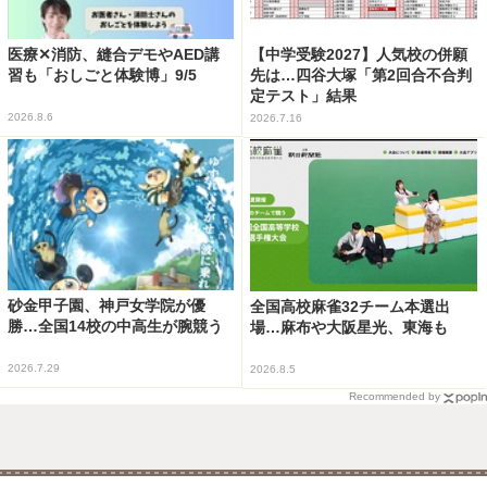
医療✕消防、縫合デモやAED講
【中学受験2027】人気校の併願
習も「おしごと体験博」9/5
先は…四谷大塚「第2回合不合判
定テスト」結果
2026.8.6
2026.7.16
砂金甲子園、神戸女学院が優
全国高校麻雀32チーム本選出
勝…全国14校の中高生が腕競う
場…麻布や大阪星光、東海も
2026.7.29
2026.8.5
Recommended by