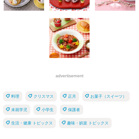
advertisement
料理
クリスマス
正月
お菓子（スイーツ）
未就学児
小学生
保護者
生活・健康 トピックス
趣味・娯楽 トピックス