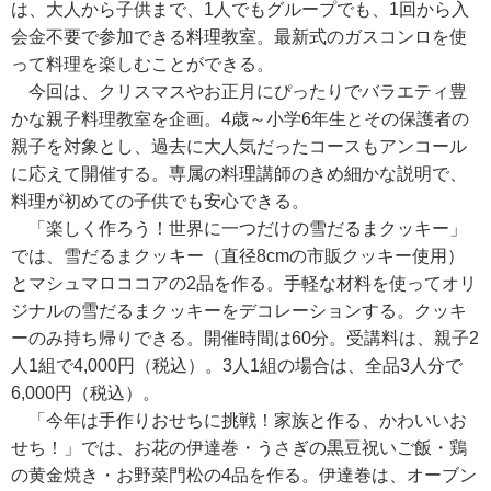
は、大人から子供まで、1人でもグループでも、1回から入
会金不要で参加できる料理教室。最新式のガスコンロを使
って料理を楽しむことができる。
今回は、クリスマスやお正月にぴったりでバラエティ豊
かな親子料理教室を企画。4歳～小学6年生とその保護者の
親子を対象とし、過去に大人気だったコースもアンコール
に応えて開催する。専属の料理講師のきめ細かな説明で、
料理が初めての子供でも安心できる。
「楽しく作ろう！世界に一つだけの雪だるまクッキー」
では、雪だるまクッキー（直径8cmの市販クッキー使用）
とマシュマロココアの2品を作る。手軽な材料を使ってオリ
ジナルの雪だるまクッキーをデコレーションする。クッキ
ーのみ持ち帰りできる。開催時間は60分。受講料は、親子2
人1組で4,000円（税込）。3人1組の場合は、全品3人分で
6,000円（税込）。
「今年は手作りおせちに挑戦！家族と作る、かわいいお
せち！」では、お花の伊達巻・うさぎの黒豆祝いご飯・鶏
の黄金焼き・お野菜門松の4品を作る。伊達巻は、オーブン