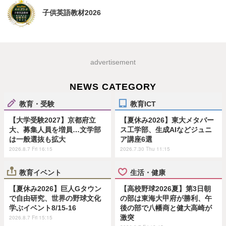
子供英語教材2026
advertisement
NEWS CATEGORY
教育・受験
教育ICT
【大学受験2027】京都府立
【夏休み2026】東大メタバー
大、募集人員を増員…文学部
ス工学部、生成AIなどジュニ
は一般選抜も拡大
ア講座6選
2026.8.7 Fri 16:15
2026.7.30 Thu 11:15
教育イベント
生活・健康
【夏休み2026】巨人Gタウン
【高校野球2026夏】第3日朝
で自由研究、世界の野球文化
の部は東海大甲府が勝利、午
学ぶイベント8/15-16
後の部で八幡商と健大高崎が
激突
2026.8.7 Fri 15:15