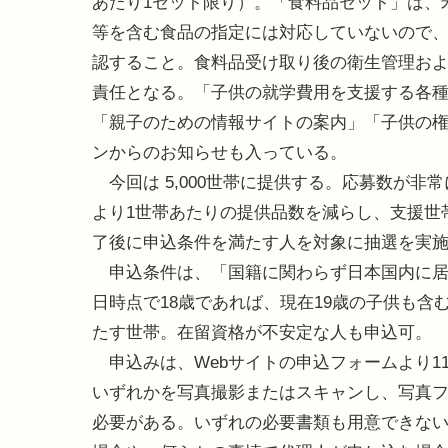
あたり1セット限り）。「食料品セット」は、
等を含む食品の指定には対応していないので
認すること。食料品受け取り後の衛生管理お
責任となる。「子供の就学費用を支援する各
「親子のための情報サイトの案内」「子供の
ンからのお知らせも入っている。
今回は 5,000世帯に提供する。応募数が
より1世帯あたりの提供品数を減らし、支援世
了後に申込条件を満たす人を対象に抽選を実
申込条件は、「国籍に関わらず日本国内に居住し
日時点で18歳であれば、現在19歳の子供も
たす世帯。在留資格が不安定な人も申込可。
申込みは、Webサイトの申込フォームより1
いずれかを写真撮影またはスキャンし、写真フ
必要がある。いずれの必要書類も用意できな