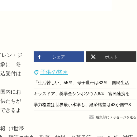
ドレン・ジ
シェア
ポスト
対象に「冬
子供の貧困
申込受付は
「生活苦しい」55％、母子世帯は82％…国民生活基礎調査
国内にお
キッズドア、奨学金シンポジウム8/4…官民連携を議論
子供たちが
学力格差は世界最小水準も、経済格差は43か国中34位…ユニセフ報告書
ができるよ
編集部にメッセージを送る
報（1世帯