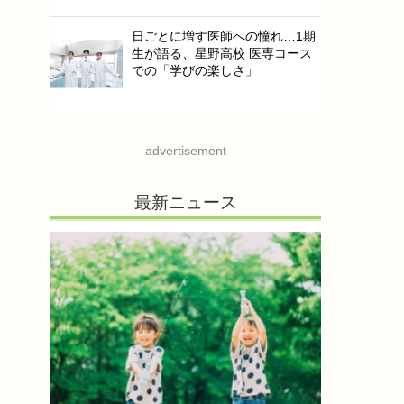
日ごとに増す医師への憧れ…1期
生が語る、星野高校 医専コース
での「学びの楽しさ」
advertisement
最新ニュース