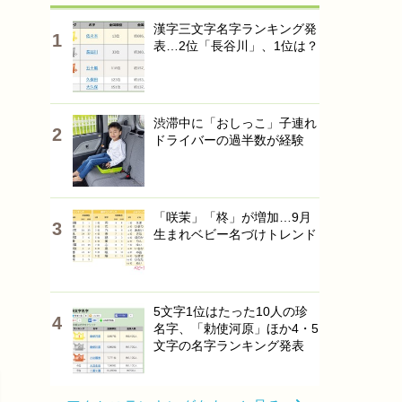
漢字三文字名字ランキング発
表…2位「長谷川」、1位は？
渋滞中に「おしっこ」子連れ
ドライバーの過半数が経験
「咲茉」「柊」が増加…9月
生まれベビー名づけトレンド
5文字1位はたった10人の珍
名字、「勅使河原」ほか4・5
文字の名字ランキング発表