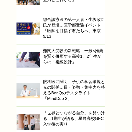
総合診療医の第一人者・生坂政臣
氏が登壇…医学部受験イベント
「医師を目指す君たちへ」東京
9/13
難関大受験の新戦略…一般×推薦
を賢く併願する高校1、2年生か
らの「複線設計」
眼科医に聞く、子供の学習環境と
光の関係…目・姿勢・集中力を整
えるBenQのデスクライト
「MindDuo 2」
「世界とつながる自分」を見つけ
る…1期生が語る、星野高校GFC
入学後の実り