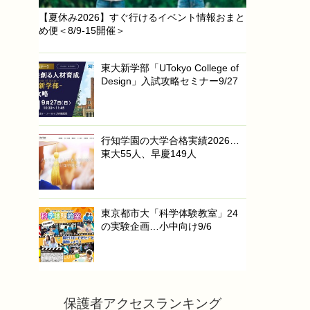
【夏休み2026】すぐ行けるイベント情報おまと
め便＜8/9-15開催＞
東大新学部「UTokyo College of
Design」入試攻略セミナー9/27
行知学園の大学合格実績2026…
東大55人、早慶149人
東京都市大「科学体験教室」24
の実験企画…小中向け9/6
保護者アクセスランキング