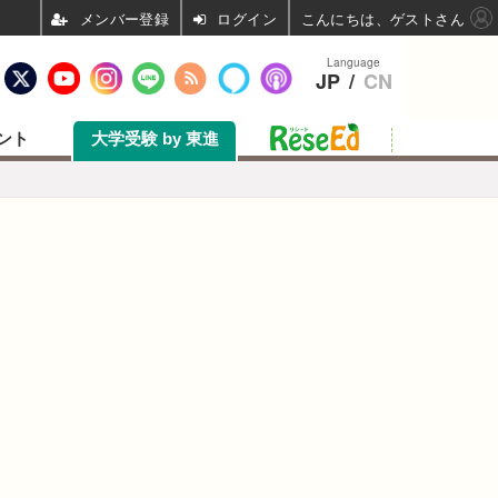
ログイン
こんにちは、ゲストさん
Language
JP
/
CN
ント
大学受験 by 東進