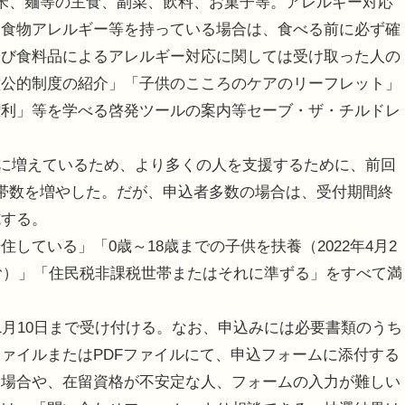
米、麺等の主食、副菜、飲料、お菓子等。アレルギー対応
、食物アレルギー等を持っている場合は、食べる前に必ず確
よび食料品によるアレルギー対応に関しては受け取った人の
種公的制度の紹介」「子供のこころのケアのリーフレット」
権利」等を学べる啓発ツールの案内等セーブ・ザ・チルドレ
非常に増えているため、より多くの人を支援するために、前回
帯数を増やした。だが、申込者多数の場合は、受付期間終
施する。
ている」「0歳～18歳までの子供を扶養（2022年4月2
含む）」「住民税非課税世帯またはそれに準ずる」をすべて満
1月10日まで受け付ける。なお、申込みには必要書類のうち
ァイルまたはPDFファイルにて、申込フォームに添付する
い場合や、在留資格が不安定な人、フォームの入力が難しい