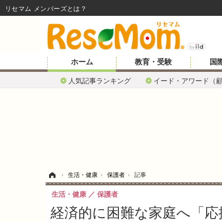
リセマム メンバーズ
ホーム
教育・受験
国
人気記事ランキング
イード・アワード（
ホーム
›
生活・健康
›
保護者
›
記事
生活・健康
保護者
経済的に困難な家庭へ「応援