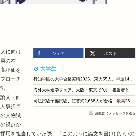
る人に向け
シェア
ポスト
委員の本
大学生
で高評価を
アプローチ
行知学園の大学合格実績2026…東大55人、早慶149人
料。
海外大学進学フェア、大阪・東京で9月…担当者と個別相談
論文・面
司法試験予備試験、短答式2,668人が合格…最高239点
元人事担当
編集部にメッセージを送る
関の人物試
 の視点か
の採用を担当していた際、「このように論文を書けばいいの