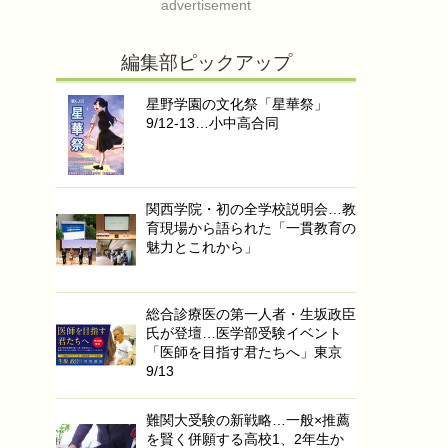
advertisement
編集部ピックアップ
星野学園の文化祭「星華祭」
9/12-13…小中高合同
関西学院・初の全学校説明会…教
育現場から語られた「一貫教育の
魅力とこれから」
総合診療医の第一人者・生坂政臣
氏が登壇…医学部受験イベント
「医師を目指す君たちへ」東京
9/13
難関大受験の新戦略…一般×推薦
を賢く併願する高校1、2年生か