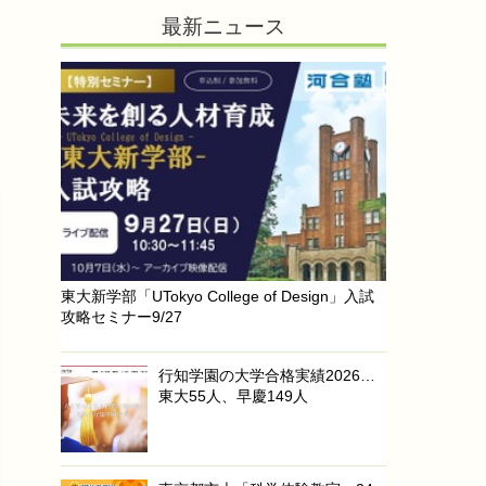
最新ニュース
東大新学部「UTokyo College of Design」入試
攻略セミナー9/27
行知学園の大学合格実績2026…
東大55人、早慶149人