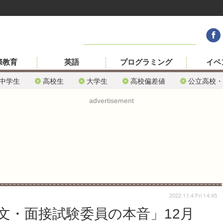
際教育
英語
プログラミング
イベ
中学生
高校生
大学生
高校偏差値
公立高校・
advertisement
2022.11.4 Fri 14:45
文・面接試験委員の本音」12月