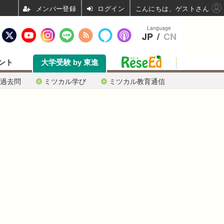
ログイン
こんにちは、ゲストさん
Language
JP
/
CN
ント
大学受験 by 東進
過去問
ミツカル学び
ミツカル教育通信