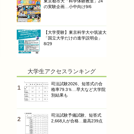
東京都市大「科学体験教室」24
の実験企画…小中向け9/6
【大学受験】東京科学大や筑波大
「国立大学だけの進学説明会」
8/29
大学生アクセスランキング
司法試験2026、短答式の合
格率79.3％…早大など大学院
別結果も
司法試験予備試験、短答式
2,668人が合格…最高239点