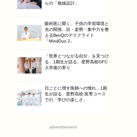
らの「複線設計」
眼科医に聞く、子供の学習環境と
光の関係…目・姿勢・集中力を整
えるBenQのデスクライト
「MindDuo 2」
「世界とつながる自分」を見つけ
る…1期生が語る、星野高校GFC
入学後の実り
日ごとに増す医師への憧れ…1期
生が語る、星野高校 医専コース
での「学びの楽しさ」
advertisement