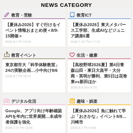
NEWS CATEGORY
教育・受験
教育ICT
【夏休み2026】すぐ行けるイ
【夏休み2026】東大メタバー
ベント情報おまとめ便＜8/9-
ス工学部、生成AIなどジュニ
15開催＞
ア講座6選
2026.8.7 Fri 19:45
2026.7.30 Thu 11:15
教育イベント
生活・健康
東京都市大「科学体験教室」
【高校野球2026夏】第4日青
24の実験企画…小中向け9/6
森山田・東日大昌平・大分
商・英明が勝利、第5日は花巻
2026.8.7 Fri 18:15
東vs新田ほか
2026.8.9 Sun 9:15
デジタル生活
趣味・娯楽
Google、アプリ向け年齢確認
【夏休み2026】魚に触れて学
APIを年内に世界展開…未成年
ぶ「おさかな」イベント8/8…
者保護を強化
川崎市
2026.7.31 Fri 13:45
2026.8.7 Fri 10:45