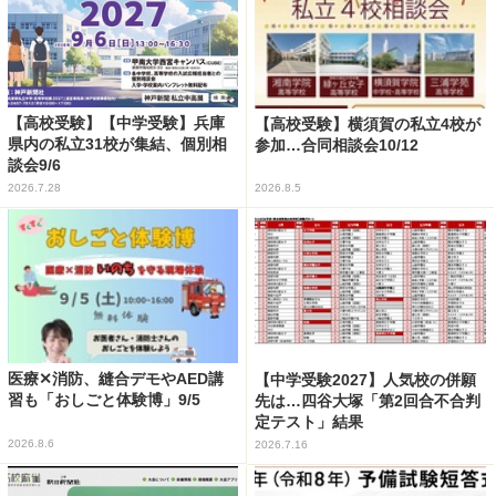
【高校受験】【中学受験】兵庫
【高校受験】横須賀の私立4校が
県内の私立31校が集結、個別相
参加…合同相談会10/12
談会9/6
2026.7.28
2026.8.5
医療✕消防、縫合デモやAED講
【中学受験2027】人気校の併願
習も「おしごと体験博」9/5
先は…四谷大塚「第2回合不合判
定テスト」結果
2026.8.6
2026.7.16