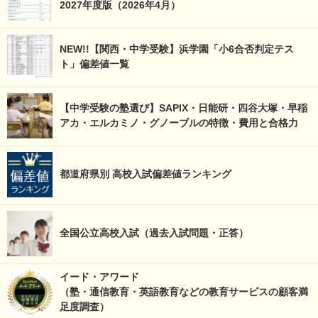
2027年度版（2026年4月）
NEW!!【関西・中学受験】浜学園「小6合否判定テス
ト」偏差値一覧
【中学受験の塾選び】SAPIX・日能研・四谷大塚・早稲
アカ・エルカミノ・グノーブルの特徴・費用と合格力
都道府県別 高校入試偏差値ランキング
全国公立高校入試（過去入試問題・正答）
イード・アワード
（塾・通信教育・英語教育などの教育サービスの顧客満
足度調査）