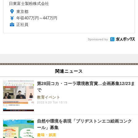
日東富士製粉株式会社
東京都
年収407万円～447万円
正社員
Sponsored by
関連ニュース
第28回コカ・コーラ環境教育賞…企画募集12/23ま
で
教育イベント
2022.9.20 Tue 15:15
自然や環境を表現「ブリヂストンエコ絵画コンク
ール」募集
趣味・娯楽