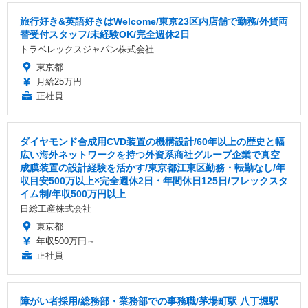
旅行好き&英語好きはWelcome/東京23区内店舗で勤務/外貨両
替受付スタッフ/未経験OK/完全週休2日
トラベレックスジャパン株式会社
東京都
月給25万円
正社員
ダイヤモンド合成用CVD装置の機構設計/60年以上の歴史と幅
広い海外ネットワークを持つ外資系商社グループ企業で真空
成膜装置の設計経験を活かす/東京都江東区勤務・転勤なし/年
収目安500万以上×完全週休2日・年間休日125日/フレックスタ
イム制/年収500万円以上
日総工産株式会社
東京都
年収500万円～
正社員
障がい者採用/総務部・業務部での事務職/茅場町駅 八丁堀駅