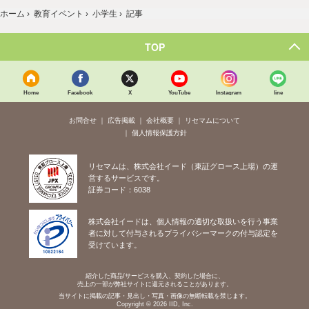
ホーム
›
教育イベント
›
小学生
›
記事
TOP
Home
Facebook
X
YouTube
Instagram
line
お問合せ
広告掲載
会社概要
リセマムについて
個人情報保護方針
リセマムは、株式会社イード（東証グロース上場）の運
営するサービスです。
証券コード：6038
株式会社イードは、個人情報の適切な取扱いを行う事業
者に対して付与されるプライバシーマークの付与認定を
受けています。
紹介した商品/サービスを購入、契約した場合に、
売上の一部が弊社サイトに還元されることがあります。
当サイトに掲載の記事・見出し・写真・画像の無断転載を禁じます。
Copyright © 2026 IID, Inc.