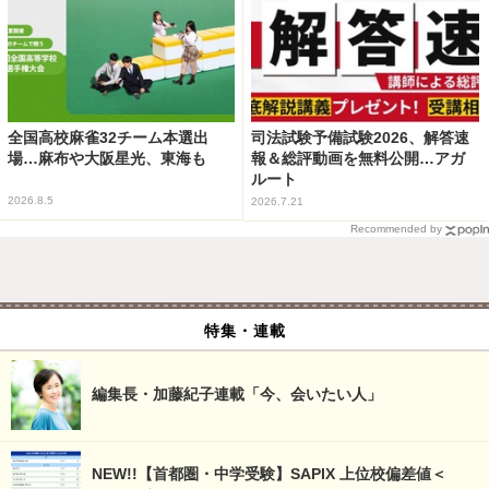
全国高校麻雀32チーム本選出
司法試験予備試験2026、解答速
場…麻布や大阪星光、東海も
報＆総評動画を無料公開…アガ
ルート
2026.8.5
2026.7.21
Recommended by
特集・連載
編集長・加藤紀子連載「今、会いたい人」
NEW!!【首都圏・中学受験】SAPIX 上位校偏差値＜