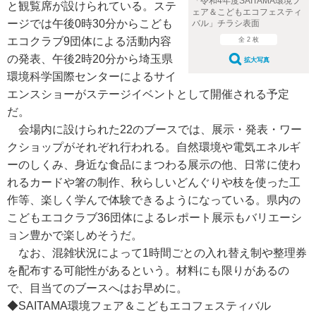
「令和4年度SAITAMA環境フ
と観覧席が設けられている。ステ
ェア＆こどもエコフェスティ
ージでは午後0時30分からこども
バル」チラシ表面
エコクラブ9団体による活動内容
全 2 枚
の発表、午後2時20分から埼玉県
拡大写真
環境科学国際センターによるサイ
エンスショーがステージイベントとして開催される予定
だ。
会場内に設けられた22のブースでは、展示・発表・ワー
クショップがそれぞれ行われる。自然環境や電気エネルギ
ーのしくみ、身近な食品にまつわる展示の他、日常に使わ
れるカードや箸の制作、秋らしいどんぐりや枝を使った工
作等、楽しく学んで体験できるようになっている。県内の
こどもエコクラブ36団体によるレポート展示もバリエーシ
ョン豊かで楽しめそうだ。
なお、混雑状況によって1時間ごとの入れ替え制や整理券
を配布する可能性があるという。材料にも限りがあるの
で、目当てのブースへはお早めに。
◆SAITAMA環境フェア＆こどもエコフェスティバル