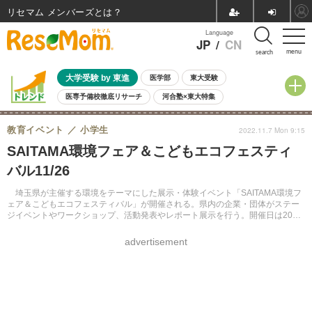
リセマム メンバーズ
Language
JP
/
CN
menu
search
大学受験 by 東進
医学部
東大受験
医専予備校徹底リサーチ
河合塾×東大特集
親子で考える大学選び
高校受験
中学受験
小学校受験
教育イベント
小学生
2022.11.7 Mon 9:15
共通テスト
夏休み
8月開催学校説明会・相談会
SAITAMA環境フェア＆こどもエコフェスティ
8月開催イベント・WS
全国公立高校 過去問
人気記事
バル11/26
自由研究教材（小学生向け）
自由研究教材（中学生向け）
ランキング
埼玉県が主催する環境をテーマにした展示・体験イベント「SAITAMA環境フ
ェア＆こどもエコフェスティバル」が開催される。県内の企業・団体がステー
ジイベントやワークショップ、活動発表やレポート展示を行う。開催日は2022
年11月26日で申込み・参加費は不要。
advertisement