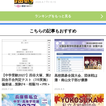
2026.8.7 Fri 15:15
ランキングをもっと見る
こちらの記事もおすすめ
【中学受験2027】四谷大塚、第2
高校囲碁全国大会、団体戦は
回合不合判定テスト（7/5実施）
灘・南山女子部が優勝
偏差値…筑駒74・桜蔭70＜PR＞
2026.7.10
2026.8.5