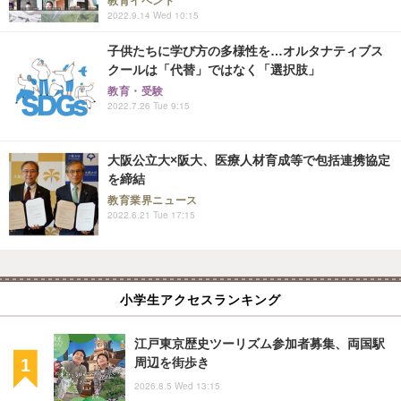
教育イベント
2022.9.14 Wed 10:15
子供たちに学び方の多様性を…オルタナティブス
クールは「代替」ではなく「選択肢」
教育・受験
2022.7.26 Tue 9:15
大阪公立大×阪大、医療人材育成等で包括連携協定
を締結
教育業界ニュース
2022.6.21 Tue 17:15
小学生アクセスランキング
江戸東京歴史ツーリズム参加者募集、両国駅
周辺を街歩き
2026.8.5 Wed 13:15