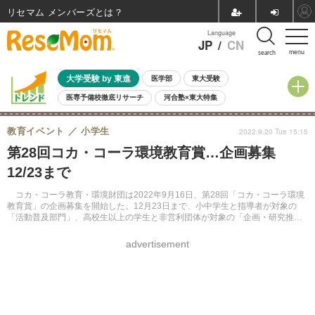
リセマム メンバーズ
Language
JP
/
CN
menu
search
大学受験 by 東進
医学部
東大受験
医専予備校徹底リサーチ
河合塾×東大特集
親子で考える大学選び
高校受験
中学受験
小学校受験
教育イベント
小学生
2022.9.20 Tue 15:15
共通テスト
夏休み
8月開催学校説明会・相談会
第28回コカ・コーラ環境教育賞…企画募集
8月開催イベント・WS
全国公立高校 過去問
人気記事
12/23まで
自由研究教材（小学生向け）
自由研究教材（中学生向け）
ランキング
コカ・コーラ教育・環境財団は2022年9月16日、第28回「コカ・コーラ環境
教育賞」の企画募集を開始した。12月23日まで、小中学生と指導者が対象の
「活動普及部門」、高校生以上の学生と非営利団体が対象の「企画・研究推進
部門」の2部門で企画を募る。
advertisement