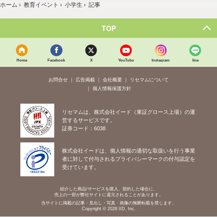
ホーム
›
教育イベント
›
小学生
›
記事
TOP
Home
Facebook
X
YouTube
Instagram
line
お問合せ
広告掲載
会社概要
リセマムについて
個人情報保護方針
リセマムは、株式会社イード（東証グロース上場）の運
営するサービスです。
証券コード：6038
株式会社イードは、個人情報の適切な取扱いを行う事業
者に対して付与されるプライバシーマークの付与認定を
受けています。
紹介した商品/サービスを購入、契約した場合に、
売上の一部が弊社サイトに還元されることがあります。
当サイトに掲載の記事・見出し・写真・画像の無断転載を禁じます。
Copyright © 2026 IID, Inc.