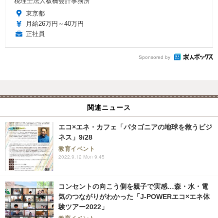
税理士法人板橋会計事務所
東京都
月給26万円～40万円
正社員
Sponsored by
関連ニュース
エコ×エネ・カフェ「パタゴニアの地球を救うビジ
ネス」9/28
教育イベント
2022.9.12 Mon 9:45
コンセントの向こう側を親子で実感…森・水・電
気のつながりがわかった「J-POWERエコ×エネ体
験ツアー2022」