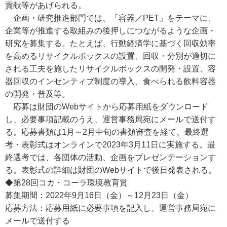
貢献等があげられる。
企画・研究推進部門では、「容器／PET」をテーマに、
企業等が推進する取組みの後押しにつながるような企画・
研究を募集する。たとえば、行動経済学に基づく回収効率
を高めるリサイクルボックスの設置、回収・分別が適切に
される工夫を施したリサイクルボックスの開発・設置、容
器回収のインセンティブ制度の導入、食べられる飲料容器
の開発・普及等。
応募は財団のWebサイトから応募用紙をダウンロード
し、必要事項記載のうえ、運営事務局宛にメールで送付す
る。応募書類は1月～2月中旬の書類審査を経て、最終選
考・表彰式はオンラインで2023年3月11日に実施する。最
終選考では、各団体の活動、企画をプレゼンテーションす
る。表彰式の詳細は財団のWebサイトで後日発表される。
◆第28回コカ・コーラ環境教育賞
募集期間：2022年9月16日（金）～12月23日（金）
応募方法：応募用紙に必要事項を記入し、運営事務局宛に
メールで送付する