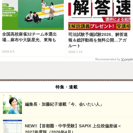
全国高校麻雀32チーム本選出
司法試験予備試験2026、解答速
場…麻布や大阪星光、東海も
報＆総評動画を無料公開…アガ
ルート
2026.8.5
2026.7.21
Recommended by
特集・連載
編集長・加藤紀子連載「今、会いたい人」
NEW!!【首都圏・中学受験】SAPIX 上位校偏差値＜
2027年度版（2026年4月）