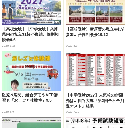
【高校受験】【中学受験】兵庫
【高校受験】横須賀の私立4校が
県内の私立31校が集結、個別相
参加…合同相談会10/12
談会9/6
2026.7.28
2026.8.5
医療✕消防、縫合デモやAED講
【中学受験2027】人気校の併願
習も「おしごと体験博」9/5
先は…四谷大塚「第2回合不合判
定テスト」結果
2026.8.6
2026.7.16