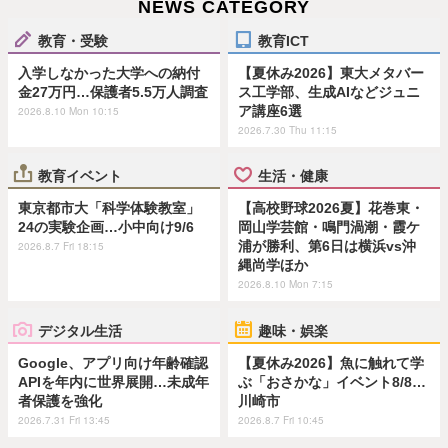
NEWS CATEGORY
教育・受験
教育ICT
入学しなかった大学への納付
【夏休み2026】東大メタバー
金27万円…保護者5.5万人調査
ス工学部、生成AIなどジュニ
ア講座6選
2026.8.10 Mon 10:15
2026.7.30 Thu 11:15
教育イベント
生活・健康
東京都市大「科学体験教室」
【高校野球2026夏】花巻東・
24の実験企画…小中向け9/6
岡山学芸館・鳴門渦潮・霞ケ
浦が勝利、第6日は横浜vs沖
2026.8.7 Fri 18:15
縄尚学ほか
2026.8.10 Mon 7:15
デジタル生活
趣味・娯楽
Google、アプリ向け年齢確認
【夏休み2026】魚に触れて学
APIを年内に世界展開…未成年
ぶ「おさかな」イベント8/8…
者保護を強化
川崎市
2026.7.31 Fri 13:45
2026.8.7 Fri 10:45