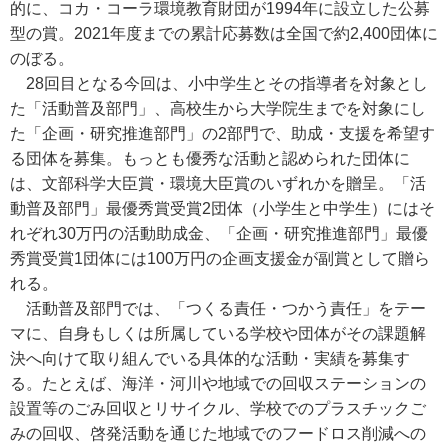
的に、コカ・コーラ環境教育財団が1994年に設立した公募
型の賞。2021年度までの累計応募数は全国で約2,400団体に
のぼる。
28回目となる今回は、小中学生とその指導者を対象とし
た「活動普及部門」、高校生から大学院生までを対象にし
た「企画・研究推進部門」の2部門で、助成・支援を希望す
る団体を募集。もっとも優秀な活動と認められた団体に
は、文部科学大臣賞・環境大臣賞のいずれかを贈呈。「活
動普及部門」最優秀賞受賞2団体（小学生と中学生）にはそ
れぞれ30万円の活動助成金、「企画・研究推進部門」最優
秀賞受賞1団体には100万円の企画支援金が副賞として贈ら
れる。
活動普及部門では、「つくる責任・つかう責任」をテー
マに、自身もしくは所属している学校や団体がその課題解
決へ向けて取り組んでいる具体的な活動・実績を募集す
る。たとえば、海洋・河川や地域での回収ステーションの
設置等のごみ回収とリサイクル、学校でのプラスチックご
みの回収、啓発活動を通じた地域でのフードロス削減への