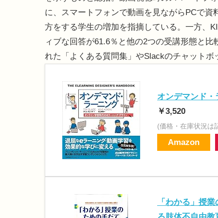
に、スマートフォンで動画を見ながらPCで資
方をする学生の増加を指摘している。一方、K
ィブな回答が61.6％と他の2つの受講形態と
れた「よくある質問集」やSlackのチャット
オンデマンド・
￥3,520
(価格・在庫状況は
Amazon
「わかる」授業
る肢体不自由教