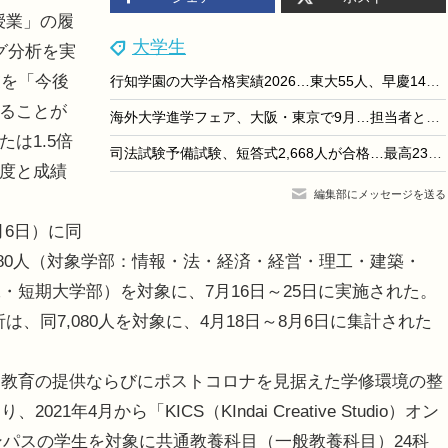
授業」の履
大学生
グ分析を実
業を「今後
行知学園の大学合格実績2026…東大55人、早慶149人
ぼることが
海外大学進学フェア、大阪・東京で9月…担当者と個別相談
は1.5倍
司法試験予備試験、短答式2,668人が合格…最高239点
速度と成績
編集部にメッセージを送る
月6日）に同
,080人（対象学部：情報・法・経済・経営・理工・建築・
・短期大学部）を対象に、7月16日～25日に実施された。
析は、同7,080人を対象に、4月18日～8月6日に集計された
教育の提供ならびにポストコロナを見据えた学修環境の整
4月から「KICS（KIndai Creative Studio）オン
ンパスの学生を対象に共通教養科目（一般教養科目）24科