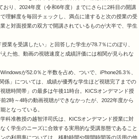
ており、2024年度（令和6年度）までにさらに2科目の開講
トで理解度を毎回チェックし、満点に達すると次の授業の受
授業と対面授業の双方で開講されているものが大半で、学生
授業を受講したい」と回答した学生が78.7％にのぼり、
かがえた他、動画の視聴速度と成績評価には相関が見られな
wsが52.0％と半数を占め、ついで、iPhone26.3％、
績の関係」については、成績が優秀な学生ほど視聴完了までの
聴時間帯」の最多は午後11時台。KICSオンデマンド授
前2時～4時の動画視聴ができなかったが、2022年度から
可能となっている。
科准教授の越智洋司氏は、KICSオンデマンド授業に対
はなく学生のニーズに合致する実用的な受講形態であること
ォンの利用率については、移動時間や隙間時間等の活用の他