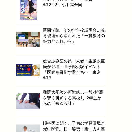
9/12-13…小中高合同
関西学院・初の全学校説明会…教
育現場から語られた「一貫教育の
魅力とこれから」
総合診療医の第一人者・生坂政臣
氏が登壇…医学部受験イベント
「医師を目指す君たちへ」東京
9/13
難関大受験の新戦略…一般×推薦
を賢く併願する高校1、2年生か
らの「複線設計」
眼科医に聞く、子供の学習環境と
光の関係…目・姿勢・集中力を整