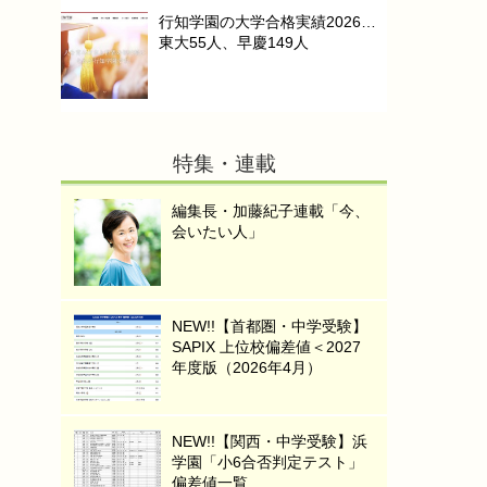
行知学園の大学合格実績2026…
東大55人、早慶149人
特集・連載
編集長・加藤紀子連載「今、
会いたい人」
NEW!!【首都圏・中学受験】
SAPIX 上位校偏差値＜2027
年度版（2026年4月）
NEW!!【関西・中学受験】浜
学園「小6合否判定テスト」
偏差値一覧