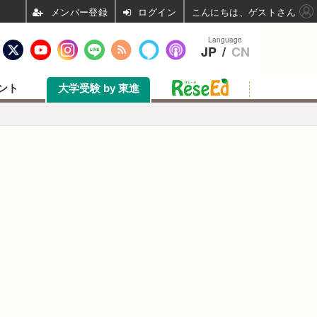
ログイン
こんにちは、ゲストさん
Language
JP
/
CN
ント
大学受験 by 東進