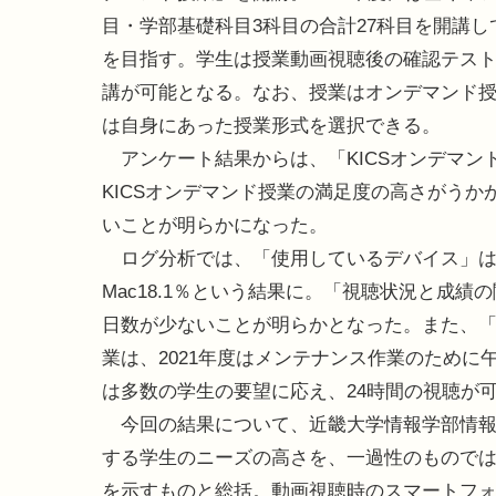
目・学部基礎科目3科目の合計27科目を開講し
を目指す。学生は授業動画視聴後の確認テス
講が可能となる。なお、授業はオンデマンド
は自身にあった授業形式を選択できる。
アンケート結果からは、「KICSオンデマンド
KICSオンデマンド授業の満足度の高さがう
いことが明らかになった。
ログ分析では、「使用しているデバイス」はWindo
Mac18.1％という結果に。「視聴状況と成
日数が少ないことが明らかとなった。また、「視
業は、2021年度はメンテナンス作業のために午
は多数の学生の要望に応え、24時間の視聴が
今回の結果について、近畿大学情報学部情報学
する学生のニーズの高さを、一過性のもので
を示すものと総括。動画視聴時のスマートフ