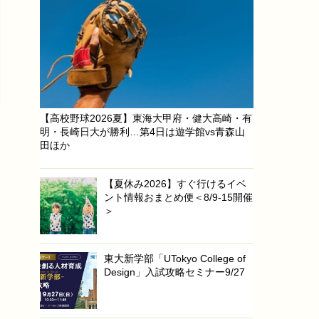
【高校野球2026夏】東海大甲府・健大高崎・有
明・長崎日大が勝利…第4日は遊学館vs青森山
田ほか
【夏休み2026】すぐ行けるイベ
ント情報おまとめ便＜8/9-15開催
＞
東大新学部「UTokyo College of
Design」入試攻略セミナー9/27