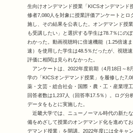
生向けオンデマンド授業「KICSオンデマンド
修者7,080人を対象に授業評価アンケートとロ
施し、その結果を公表した。オンデマンド授
も受講したい」と選択する学生は78.7％にの
わかった。動画視聴時に倍速機能（1.25倍速また
速）を使用した学生は48.5％だったが、視聴
評価に相関は見られなかった。
アンケートは、2022年度前期（4月18日～8
学の「KICSオンデマンド授業」を履修した7
薬・文芸・総合社会・国際・農・工・産業理工
回答者数は1,237人（回答率17.5％）。ログ分
データをもとに実施した。
近畿大学では、ニューノーマル時代の新たな
備をめざして授業のオンデマンド化を進めており、2021年
デマンド授業」を開講。2022年度には全キャ