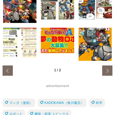
‹
1
/
2
advertisement
マンガ（漫画）
KADOKAWA（角川書店）
科学
ロボット
趣味・娯楽 トピックス