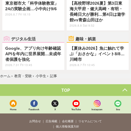
東京都市大「科学体験教室」
【高校野球2026夏】第3日東
24の実験企画…小中向け9/6
海大甲府・健大高崎・有明・
長崎日大が勝利…第4日は遊学
2026.8.7 Fri 18:15
館vs青森山田ほか
2026.8.8 Sat 9:52
デジタル生活
趣味・娯楽
Google、アプリ向け年齢確認
【夏休み2026】魚に触れて学
APIを年内に世界展開…未成年
ぶ「おさかな」イベント8/8…
者保護を強化
川崎市
2026.7.31 Fri 13:45
2026.8.7 Fri 10:45
ホーム
›
教育・受験
›
小学生
›
記事
TOP
Home
Facebook
X
YouTube
Instagram
line
お問合せ
広告掲載
会社概要
リセマムについて
個人情報保護方針