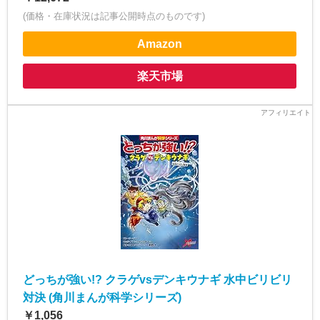
(価格・在庫状況は記事公開時点のものです)
Amazon
楽天市場
どっちが強い!? クラゲvsデンキウナギ 水中ビリビリ
対決 (角川まんが科学シリーズ)
￥1,056