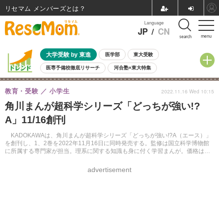
リセマム メンバーズ
Language
JP
/
CN
menu
search
大学受験 by 東進
医学部
東大受験
医専予備校徹底リサーチ
河合塾×東大特集
親子で考える大学選び
高校受験
中学受験
小学校受験
教育・受験
小学生
2022.11.16 Wed 10:15
共通テスト
夏休み
8月開催学校説明会・相談会
角川まんが超科学シリーズ「どっちが強い!?
8月開催イベント・WS
全国公立高校 過去問
人気記事
A」11/16創刊
自由研究教材（小学生向け）
自由研究教材（中学生向け）
ランキング
KADOKAWAは、角川まんが超科学シリーズ「どっちが強い!?A（エース）」
を創刊し、1、2巻を2022年11月16日に同時発売する。監修は国立科学博物館
に所属する専門家が担当。理系に関する知識も身に付く学習まんが。価格は各
1,078円（税込）。
advertisement