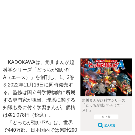
KADOKAWAは、角川まんが超
科学シリーズ「どっちが強い!?
A（エース）」を創刊し、1、2巻
を2022年11月16日に同時発売す
る。監修は国立科学博物館に所属
する専門家が担当。理系に関する
角川まんが超科学シリーズ
「どっちが強い!?A（エー
知識も身に付く学習まんが。価格
ス）」
は各1,078円（税込）。
全 7 枚
「どっちが強い!?A」は、世界
拡大写真
で440万部、日本国内では累計290