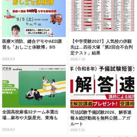
医療✕消防、縫合デモやAED講
【中学受験2027】人気校の併願
習も「おしごと体験博」9/5
先は…四谷大塚「第2回合不合判
定テスト」結果
2026.8.6
2026.7.16
全国高校麻雀32チーム本選出
司法試験予備試験2026、解答速
場…麻布や大阪星光、東海も
報＆総評動画を無料公開…アガ
ルート
2026.8.5
2026.7.21