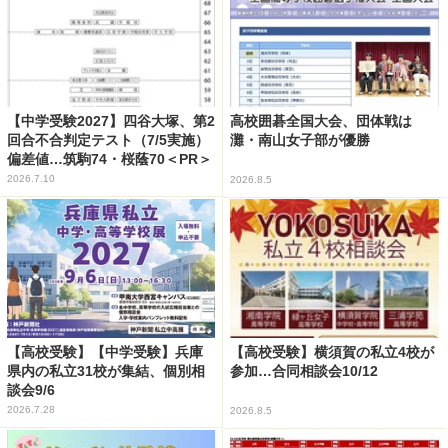
【中学受験2027】四谷大塚、第2
高校囲碁全国大会、団体戦は
回合不合判定テスト（7/5実施）
灘・南山女子部が優勝
偏差値…筑駒74・桜蔭70＜PR＞
2026.7.10
2026.8.5
【高校受験】【中学受験】兵庫
【高校受験】横須賀の私立4校が
県内の私立31校が集結、個別相
参加…合同相談会10/12
談会9/6
2026.7.28
2026.8.5