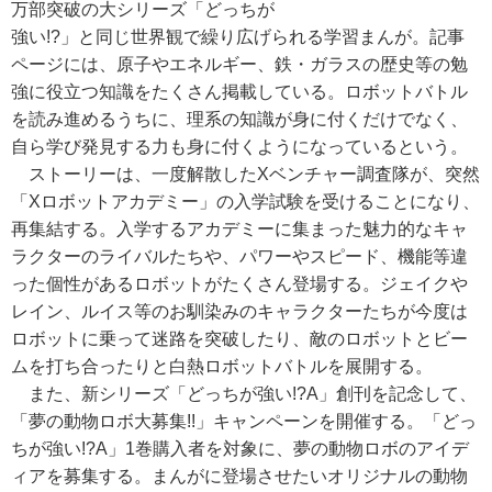
万部突破の大シリーズ「どっちが
強い!?」と同じ世界観で繰り広げられる学習まんが。記事
ページには、原子やエネルギー、鉄・ガラスの歴史等の勉
強に役立つ知識をたくさん掲載している。ロボットバトル
を読み進めるうちに、理系の知識が身に付くだけでなく、
自ら学び発見する力も身に付くようになっているという。
ストーリーは、一度解散したXベンチャー調査隊が、突然
「Xロボットアカデミー」の入学試験を受けることになり、
再集結する。入学するアカデミーに集まった魅力的なキャ
ラクターのライバルたちや、パワーやスピード、機能等違
った個性があるロボットがたくさん登場する。ジェイクや
レイン、ルイス等のお馴染みのキャラクターたちが今度は
ロボットに乗って迷路を突破したり、敵のロボットとビー
ムを打ち合ったりと白熱ロボットバトルを展開する。
また、新シリーズ「どっちが強い!?A」創刊を記念して、
「夢の動物ロボ大募集!!」キャンペーンを開催する。「どっ
ちが強い!?A」1巻購入者を対象に、夢の動物ロボのアイデ
ィアを募集する。まんがに登場させたいオリジナルの動物